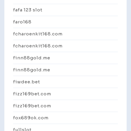
fafa 123 slot
faro168
fcharoenkit168.com
fcharoenkit168.com
finn88gold.me
finn88gold.me
fiwdee.bet
fizz169bet.com
fizz169bet.com
fox689ok.com
fullslot