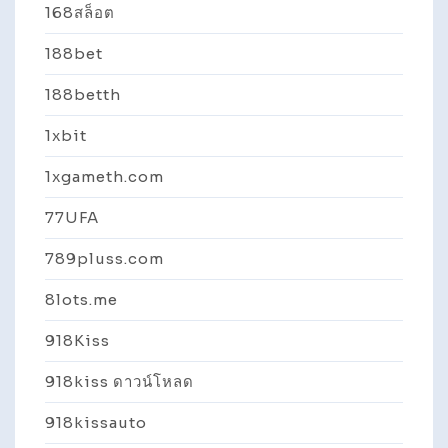
168สล็อต
188bet
188betth
1xbit
1xgameth.com
77UFA
789pluss.com
8lots.me
918Kiss
918kiss ดาวน์โหลด
918kissauto