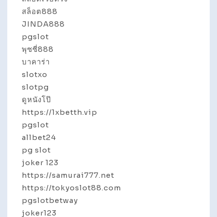
สล็อต888
JINDA888
pgslot
พุซซี่888
บาคาร่า
slotxo
slotpg
ดูหนังโป๊
https://1xbetth.vip
pgslot
allbet24
pg slot
joker 123
https://samurai777.net
https://tokyoslot88.com
pgslotbetway
joker123