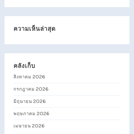
ความเห็นล่าสุด
คลังเก็บ
สิงหาคม 2026
กรกฎาคม 2026
มิถุนายน 2026
พฤษภาคม 2026
เมษายน 2026