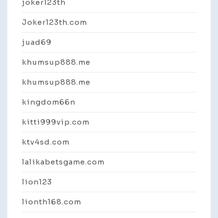
joker123th
Joker123th.com
juad69
khumsup888.me
khumsup888.me
kingdom66n
kitti999vip.com
ktv4sd.com
lalikabetsgame.com
lion123
lionth168.com