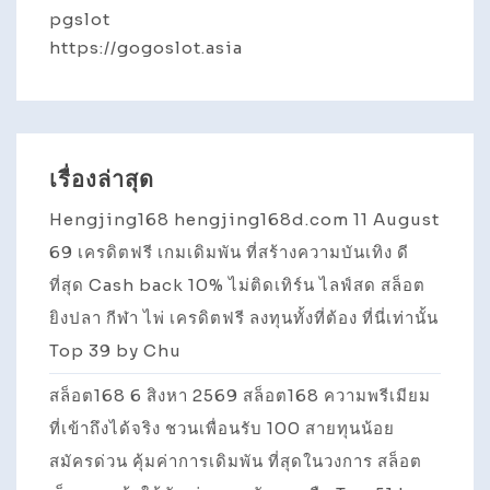
pgslot
https://gogoslot.asia
เรื่องล่าสุด
Hengjing168 hengjing168d.com 11 August
69 เครดิตฟรี เกมเดิมพัน ที่สร้างความบันเทิง ดี
ที่สุด Cash back 10% ไม่ติดเทิร์น ไลฟ์สด สล็อต
ยิงปลา กีฬา ไพ่ เครดิตฟรี ลงทุนทั้งที่ต้อง ที่นี่เท่านั้น
Top 39 by Chu
สล็อต168 6 สิงหา 2569 สล็อต168 ความพรีเมียม
ที่เข้าถึงได้จริง ชวนเพื่อนรับ 100 สายทุนน้อย
สมัครด่วน คุ้มค่าการเดิมพัน ที่สุดในวงการ สล็อต