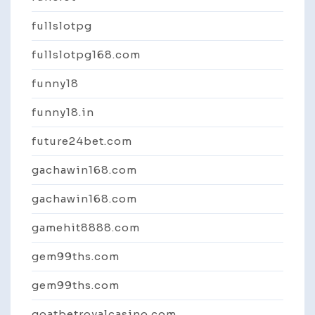
fullslotpg
fullslotpg168.com
funny18
funny18.in
future24bet.com
gachawin168.com
gachawin168.com
gamehit8888.com
gem99ths.com
gem99ths.com
goatbetroyalcasino.com