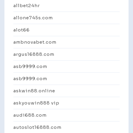
allbet24hr
allone745s.com
alot66
ambnovabet.com
argus16888.com
asb9999.com
asb9999.com
askwin88.online
askyouwin888 vip
audi688.com
autoslot16888.com