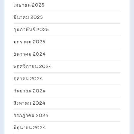
เมษายน 2025
มีนาคม 2025
กุมภาพันธ์ 2025
มกราคม 2025
ธันวาคม 2024
พฤศจิกายน 2024
ตุลาคม 2024
กันยายน 2024
สิงหาคม 2024
กรกฎาคม 2024
มิถุนายน 2024