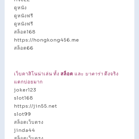
ดูหนัง
ดูหนังฟรี
ดูหนังฟรี
สล็อต168
https://hongkong456.me
สล็อต66
เว็บคาสิโนน่าเล่น ทั้ง
สล็อต
และ
บาคาร่า
ตึงจริง
แตกบ่อยมาก
joker123
slot168
https://jin55.net
slot99
สล็อตเว็บตรง
jinda44
สล็อตเว็บตรง