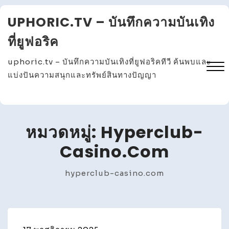
Skip
UPHORIC.TV – บันทึกความบันเทิง
to
content
ที่ยูฟอริค
uphoric.tv – บันทึกความบันเทิงที่ยูฟอริคทีวี ค้นพบและ
แบ่งปันความสนุกและทรัพย์สินทางปัญญา
Close
Menu
หมวดหมู่:
Hyperclub-
Casino.com
hyperclub-casino.com