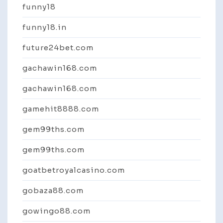
funny18
funny18.in
future24bet.com
gachawin168.com
gachawin168.com
gamehit8888.com
gem99ths.com
gem99ths.com
goatbetroyalcasino.com
gobaza88.com
gowingo88.com