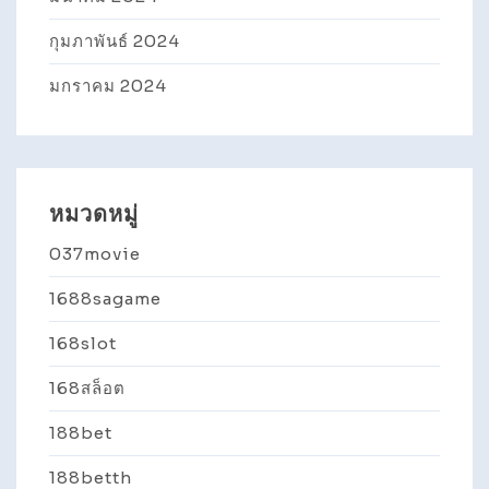
กุมภาพันธ์ 2024
มกราคม 2024
หมวดหมู่
037movie
1688sagame
168slot
168สล็อต
188bet
188betth