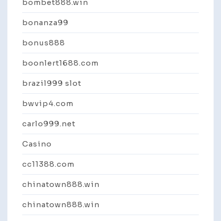
bombet888.win
bonanza99
bonus888
boonlert1688.com
brazil999 slot
bwvip4.com
carlo999.net
Casino
cc11388.com
chinatown888.win
chinatown888.win