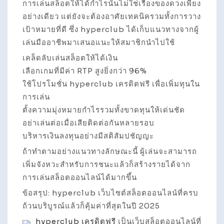
การเล่นสล็อตให้ได้กำไรนั้นไม่ใช่เรื่องของดวงเพียง
อย่างเดียว แต่ยังจะต้องอาศัยเทคนิครวมทั้งการวาง
เป้าหมายที่ดี ซึ่ง hyperclub ได้เก็บแนวทางจากผู้
เล่นมืออาชีพมาเสนอแนะให้สมาชิกนำไปใช้
เคล็ดลับเล่นสล็อตให้ได้เงิน
เลือกเกมที่มีค่า RTP สูงยิ่งกว่า 96%
ใช้โปรโมชั่น hyperclub เครดิตฟรี เพื่อเพิ่มทุนใน
การเล่น
ตั้งความมุ่งหมายกำไรรวมทั้งขาดทุนให้เด่นชัด
อย่าเล่นต่อเมื่อเสียติดต่อกันหลายรอบ
บริหารเงินลงทุนอย่างมีสติสัมปชัญญะ
ถ้าทำตามอย่างแนวทางลักษณะนี้ ผู้เล่นจะสามารถ
เพิ่มจังหวะสำหรับการชนะแล้วก็สร้างรายได้จาก
การเล่นสล็อตออนไลน์ได้มากขึ้น
ข้อสรุป: hyperclub เว็บไซต์สล็อตออนไลน์ที่ครบ
ถ้วนบริบูรณ์แล้วก็คุ้มค่าที่สุดในปี 2025
hyperclub เครดิตฟรี
เป็นเว็บสล็อตออนไลน์ที่