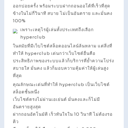
ออกบ่อยครั้ง พร้อมระบบฝากถอนออโต้ที่เร็วที่สุด
ข้างในไม่กี่วินาที สบาย ไม่เป็นอันตราย และมั่นคง
100%
เพราะเหตุไรผู้เล่นทั้งประเทศถึงเลือก
hyperclub
ในสมัยที่มีเว็บไซต์สล็อตออนไลน์ล้นหลาม แต่สิ่งที่
ทำให้ hyperclub เด่นกว่าเว็บไซต์อื่นคือ
ประสิทธิภาพของระบบแล้วก็บริการที่ย้ำความโปร่ง
สบายใส มั่นคง แล้วก็มอบความคุ้มค่าให้ผู้เล่นสูง
ที่สุด
คุณลักษณะเด่นที่ทำให้ hyperclub เป็นเว็บไซต์
สล็อตชั้นหนึ่ง
เว็บไซต์ตรงไม่ผ่านเอเย่นต์ มั่นคงและก็ไม่มี
อันตรายสูงสุด
ฝากถอนอัตโนมัติ เร็วทันใจใน 10 วินาที ไม่ต้องรอ
คิว