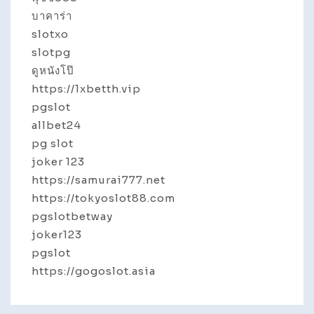
บาคาร่า
slotxo
slotpg
ดูหนังโป๊
https://1xbetth.vip
pgslot
allbet24
pg slot
joker 123
https://samurai777.net
https://tokyoslot88.com
pgslotbetway
joker123
pgslot
https://gogoslot.asia