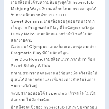
เกมสล็อตที่ได้รับความนิยมสูงสุดใน hyperclub
Mahjong Ways 2: เกมสล็อตไพ่นกกระจอกสุดได้
รับความนิยมจากค่าย PG SLOT
Sweet Bonanza: เกมสล็อตธีมลูกอมสุดน่ารักน่า
เอ็นดูจาก Pragmatic Play ที่โบนัสคูณรางวัลสูง
Lucky Neko: เกมสล็อตแมวกวักนำโชคที่โบนัส
แตกง่ายดาย
Gates of Olympus: เกมสล็อตเทวดาซุสจากค่าย
Pragmatic Play ที่มีโบนัสทวีคูณ
The Dog House: เกมสล็อตแนวน่ารักที่มาพร้อม
ฟีเจอร์ Sticky Wilds
ทุกเกมสามารถทดลองเล่นฟรีก่อนลงเงินจริง เพื่อให้
ผู้เล่นได้ศึกษากติกาและเพิ่มช่องทางสำหรับในการ
ชนะรางวัลใหญ่
ระบบฝากถอนออโต้ hyperclub เร็วทันใจ ไม่เป็น
อันตราย ไม่มีอย่างน้อย
อีกหนึ่งจุดแข็งของ hyperclub เป็นระบบฝากถอน