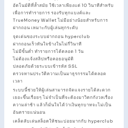
อัตโนมัติที่ล้ำสมัย ใช้เวลาเพียงแต่ 10 วินาทีสำหรับ
เพื่อการทำรายการ รองรับทุกแบงค์และ
TrueMoney Wallet ไม่มีอย่างน้อยสำหรับการ
ฝากถอน เหมาะกับผู้เล่นทุกระดับ
จุดเด่นของระบบฝากถอน hyperclub
ฝากถอนเร็วทันใจข้างในไม่กี่วินาที
ไม่มีขั้นต่ำ ทำรายการได้ตลอด 1 วัน
ไม่ต้องแจ้งสลิปหรือคอยอนุมัติ
ปลอดภัยด้วยระบบเข้ารหัส SSL
ตรวจทานประวัติความเป็นมาธุรกรรมได้ตลอด
เวลา
ระบบนี้ช่วยให้ผู้เล่นสามารถจัดแจงรายได้สะดวก
เยอะขึ้นเรื่อยๆ ไม่จำเป็นที่จะต้องมาวิตกกังวลเรื่อง
ความล่าช้า แล้วก็มั่นใจได้ว่าเงินทุกบาทจะไม่เป็น
อันตรายแน่นอน
เคล็ดลับเล่นสล็อตให้ชนะบ่อยมากกับ hyperclub