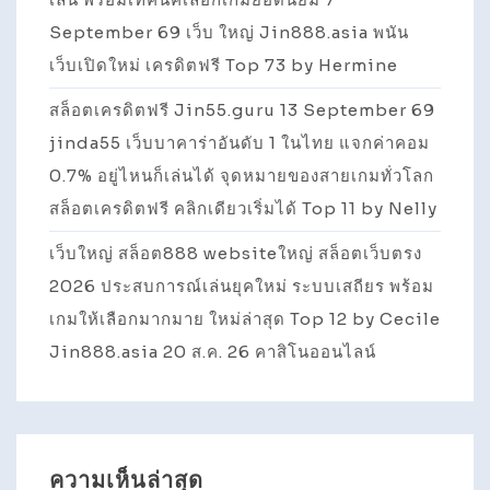
September 69 เว็บ ใหญ่ Jin888.asia พนัน
เว็บเปิดใหม่ เครดิตฟรี Top 73 by Hermine
สล็อตเครดิตฟรี Jin55.guru 13 September 69
jinda55 เว็บบาคาร่าอันดับ 1 ในไทย แจกค่าคอม
0.7% อยู่ไหนก็เล่นได้ จุดหมายของสายเกมทั่วโลก
สล็อตเครดิตฟรี คลิกเดียวเริ่มได้ Top 11 by Nelly
เว็บใหญ่ สล็อต888 websiteใหญ่ สล็อตเว็บตรง
2026 ประสบการณ์เล่นยุคใหม่ ระบบเสถียร พร้อม
เกมให้เลือกมากมาย ใหม่ล่าสุด Top 12 by Cecile
Jin888.asia 20 ส.ค. 26 คาสิโนออนไลน์
ความเห็นล่าสุด