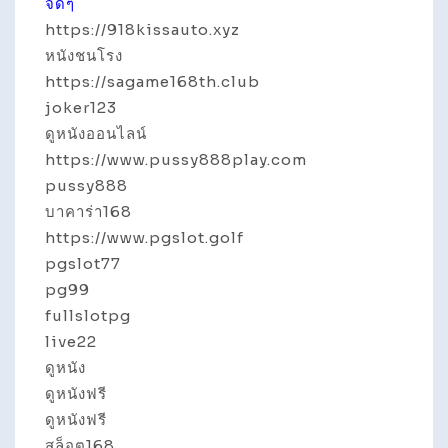
จัดๆ
https://918kissauto.xyz
หนังชนโรง
https://sagame168th.club
joker123
ดูหนังออนไลน์
https://www.pussy888play.com
pussy888
บาคาร่า168
https://www.pgslot.golf
pgslot77
pg99
fullslotpg
live22
ดูหนัง
ดูหนังฟรี
ดูหนังฟรี
สล็อต168