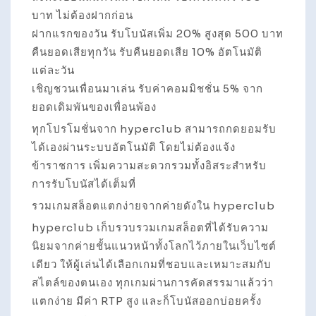
บาท ไม่ต้องฝากก่อน
ฝากแรกของวัน รับโบนัสเพิ่ม 20% สูงสุด 500 บาท
คืนยอดเสียทุกวัน รับคืนยอดเสีย 10% อัตโนมัติ
แต่ละวัน
เชิญชวนเพื่อนมาเล่น รับค่าคอมมิชชั่น 5% จาก
ยอดเดิมพันของเพื่อนพ้อง
ทุกโปรโมชั่นจาก hyperclub สามารถกดยอมรับ
ได้เองผ่านระบบอัตโนมัติ โดยไม่ต้องแจ้ง
ข้าราชการ เพิ่มความสะดวกรวมทั้งอิสระสำหรับ
การรับโบนัสได้เต็มที่
รวมเกมสล็อตแตกง่ายจากค่ายดังใน hyperclub
hyperclub เก็บรวบรวมเกมสล็อตที่ได้รับความ
นิยมจากค่ายชั้นแนวหน้าทั้งโลกไว้ภายในเว็บไซต์
เดียว ให้ผู้เล่นได้เลือกเกมที่ชอบและเหมาะสมกับ
สไตล์ของตนเอง ทุกเกมผ่านการคัดสรรมาแล้วว่า
แตกง่าย มีค่า RTP สูง และก็โบนัสออกบ่อยครั้ง