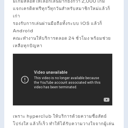
มีเกมสล็อตให้เลือกเล่นมากยิ่งกว่า 2,000 เกม
แจกเครดิตฟรีทุกวี่ทุกวันสำหรับสมาชิกใหม่แล้วก็
เก่า
รองรับการเล่นผ่านมือถือทั้งระบบ iOS แล้วก็
Android
คณะทำงานให้บริการตลอด 24 ชั่วโมง พร้อมช่วย
เหลือทุกปัญหา
เพราะ hyperclub ให้บริการด้วยความซื่อสัตย์
โปร่งใส แล้วก็เร็ว ทำให้ได้รับความวางใจจากผู้เล่น