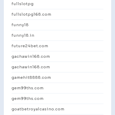
fullslotpg
fullslotpg168.com
funny18
funny18.in
future24bet.com
gachawin168.com
gachawin168.com
gamehit8888.com
gem99ths.com
gem99ths.com
goatbetroyalcasino.com