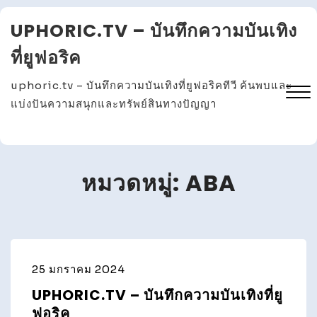
Skip
UPHORIC.TV – บันทึกความบันเทิง
to
content
ที่ยูฟอริค
uphoric.tv – บันทึกความบันเทิงที่ยูฟอริคทีวี ค้นพบและ
แบ่งปันความสนุกและทรัพย์สินทางปัญญา
Close
Menu
หมวดหมู่:
ABA
25 มกราคม 2024
UPHORIC.TV – บันทึกความบันเทิงที่ยู
ฟอริค