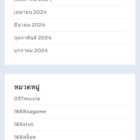
เมษายน 2024
มีนาคม 2024
กุมภาพันธ์ 2024
มกราคม 2024
หมวดหมู่
037movie
1688sagame
168slot
168สล็อต