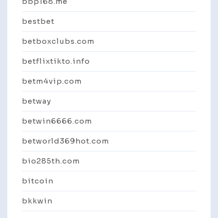
bbp168.me
bestbet
betboxclubs.com
betflixtikto.info
betm4vip.com
betway
betwin6666.com
betworld369hot.com
bio285th.com
bitcoin
bkkwin