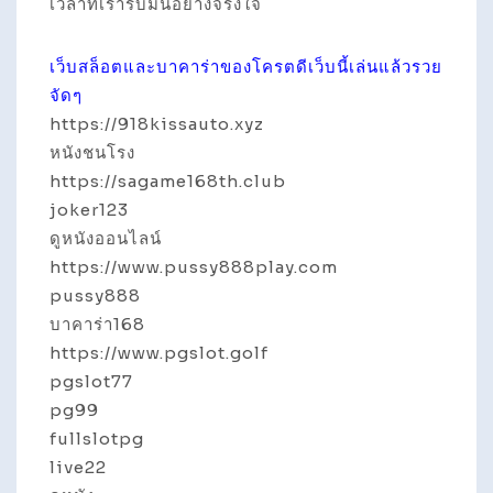
เวลาที่เรารับมันอย่างจริงใจ
เว็บสล็อตและบาคาร่าของโครตดีเว็บนี้เล่นแล้วรวย
จัดๆ
https://918kissauto.xyz
หนังชนโรง
https://sagame168th.club
joker123
ดูหนังออนไลน์
https://www.pussy888play.com
pussy888
บาคาร่า168
https://www.pgslot.golf
pgslot77
pg99
fullslotpg
live22