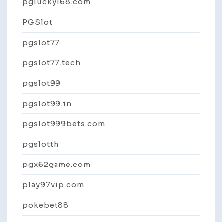
pglucky168.com
PGSlot
pgslot77
pgslot77.tech
pgslot99
pgslot99.in
pgslot999bets.com
pgslotth
pgx62game.com
play97vip.com
pokebet88