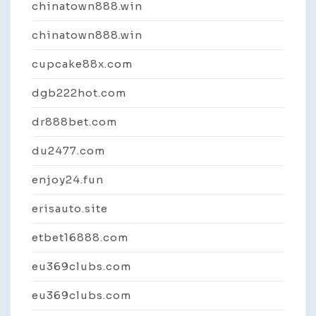
chinatown888.win
chinatown888.win
cupcake88x.com
dgb222hot.com
dr888bet.com
du2477.com
enjoy24.fun
erisauto.site
etbet16888.com
eu369clubs.com
eu369clubs.com