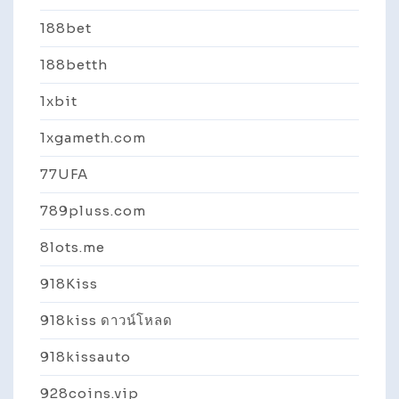
188bet
188betth
1xbit
1xgameth.com
77UFA
789pluss.com
8lots.me
918Kiss
918kiss ดาวน์โหลด
918kissauto
928coins.vip