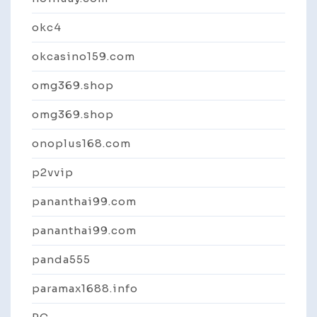
okc4
okcasino159.com
omg369.shop
omg369.shop
onoplus168.com
p2vvip
pananthai99.com
pananthai99.com
panda555
paramax1688.info