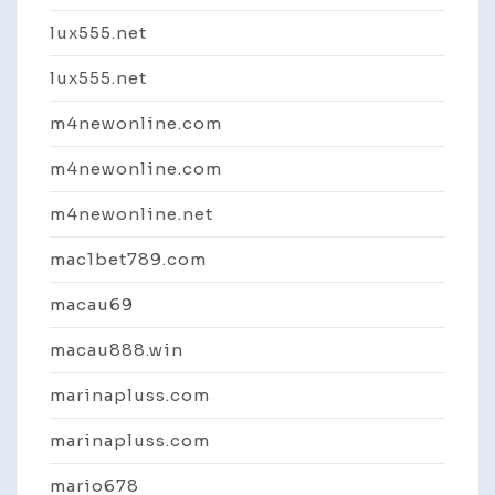
lux555.net
lux555.net
m4newonline.com
m4newonline.com
m4newonline.net
mac1bet789.com
macau69
macau888.win
marinapluss.com
marinapluss.com
mario678