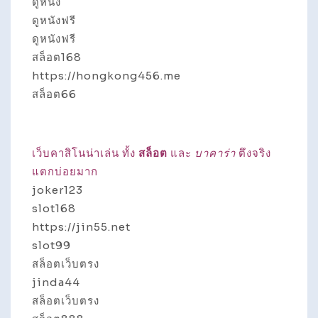
ดูหนัง
ดูหนังฟรี
ดูหนังฟรี
สล็อต168
https://hongkong456.me
สล็อต66
เว็บคาสิโนน่าเล่น ทั้ง
สล็อต
และ
บาคาร่า
ตึงจริง
แตกบ่อยมาก
joker123
slot168
https://jin55.net
slot99
สล็อตเว็บตรง
jinda44
สล็อตเว็บตรง