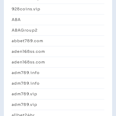
928coins.vip
ABA
ABAGroup2
abbet789.com
aden168ss.com
aden168ss.com
adm789.info
adm789.info
adm789.vip
adm789.vip
allbet24hr