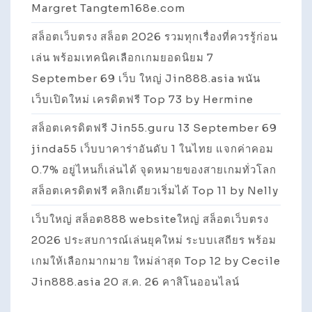
Margret Tangtem168e.com
สล็อตเว็บตรง สล็อต 2026 รวมทุกเรื่องที่ควรรู้ก่อน
เล่น พร้อมเทคนิคเลือกเกมยอดนิยม 7
September 69 เว็บ ใหญ่ Jin888.asia พนัน
เว็บเปิดใหม่ เครดิตฟรี Top 73 by Hermine
สล็อตเครดิตฟรี Jin55.guru 13 September 69
jinda55 เว็บบาคาร่าอันดับ 1 ในไทย แจกค่าคอม
0.7% อยู่ไหนก็เล่นได้ จุดหมายของสายเกมทั่วโลก
สล็อตเครดิตฟรี คลิกเดียวเริ่มได้ Top 11 by Nelly
เว็บใหญ่ สล็อต888 websiteใหญ่ สล็อตเว็บตรง
2026 ประสบการณ์เล่นยุคใหม่ ระบบเสถียร พร้อม
เกมให้เลือกมากมาย ใหม่ล่าสุด Top 12 by Cecile
Jin888.asia 20 ส.ค. 26 คาสิโนออนไลน์