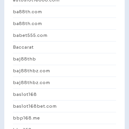
ba88th.com
ba88th.com
babet555.com
Baccarat
baj88thb
baj88thbz.com
baj88thbz.com
baslot168
baslot168bet.com
bbp168.me