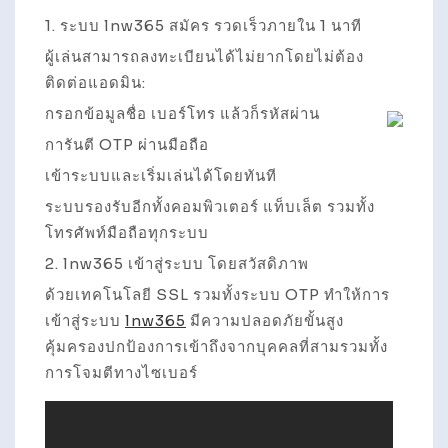
1. ระบบ lnw365 สมัคร รวดเร็วภายใน 1 นาที
ผู้เล่นสามารถลงทะเบียนได้ไม่ยากโดยไม่ต้อง
ติดต่อแอดมิน:
กรอกข้อมูลชื่อ เบอร์โทร แล้วก็รหัสผ่าน
การันตี OTP ผ่านมือถือ
เข้าระบบและเริ่มเล่นได้โดยทันที
ระบบรองรับอีกทั้งคอมพิวเตอร์ แท็บเล็ต รวมทั้ง
โทรศัพท์มือถือทุกระบบ
2. lnw365 เข้าสู่ระบบ โดยสวัสดิภาพ
ด้วยเทคโนโลยี SSL รวมทั้งระบบ OTP ทำให้การ
เข้าสู่ระบบ
lnw365
มีความปลอดภัยขั้นสูง
คุ้มครองปกป้องการเข้าถึงจากบุคคลที่สามรวมทั้ง
การโจมตีทางไซเบอร์