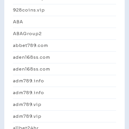
928coins.vip
ABA
ABAGroup2
abbet789.com
aden168ss.com
aden168ss.com
adm789.info
adm789.info
adm789.vip
adm789.vip
allbet24hr