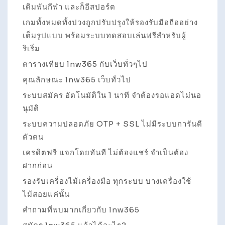
เดิมพันกีฬา และก็อีสปอร์ต
เกมทั้งหมดทั้งปวงถูกปรับปรุงให้รองรับมือถืออย่าง
เต็มรูปแบบ พร้อมระบบทดสอบเล่นฟรีสำหรับผู้
ริเริ่ม
ตารางเทียบ lnw365 กับเว็บทั่วๆไป
คุณลักษณะ lnw365 เว็บทั่วไป
ระบบสมัคร อัตโนมัติใน 1 นาที จำต้องรอแอดไม่นอ
นุมัติ
ระบบความปลอดภัย OTP + SSL ไม่มีระบบการันตี
ตัวตน
เครดิตฟรี แจกโดยทันที ไม่ต้องแชร์ จำเป็นต้อง
ฝากก่อน
รองรับเครื่องไม้เครื่องมือ ทุกระบบ บางเครื่องใช้
ไม้สอยแค่นั้น
คำถามที่พบมากเกี่ยวกับ lnw365