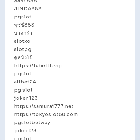
สล็อต888
JINDA888
pgslot
พุซซี่888
บาคาร่า
slotxo
slotpg
ดูหนังโป๊
https://1xbetth.vip
pgslot
allbet24
pg slot
joker 123
https://samurai777.net
https://tokyoslot88.com
pgslotbetway
joker123
pgslot