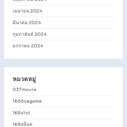
เมษายน 2024
มีนาคม 2024
กุมภาพันธ์ 2024
มกราคม 2024
หมวดหมู่
037movie
1688sagame
168slot
168สล็อต