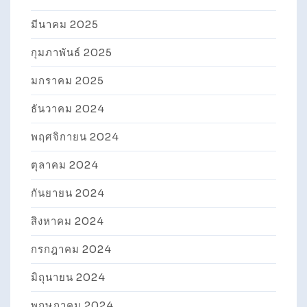
มีนาคม 2025
กุมภาพันธ์ 2025
มกราคม 2025
ธันวาคม 2024
พฤศจิกายน 2024
ตุลาคม 2024
กันยายน 2024
สิงหาคม 2024
กรกฎาคม 2024
มิถุนายน 2024
พฤษภาคม 2024