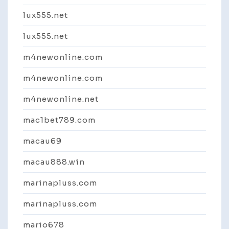
lux555.net
lux555.net
m4newonline.com
m4newonline.com
m4newonline.net
mac1bet789.com
macau69
macau888.win
marinapluss.com
marinapluss.com
mario678