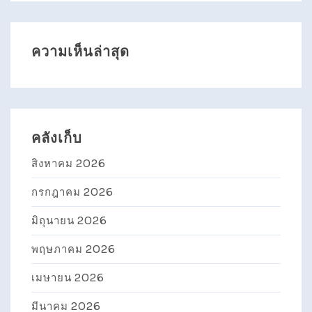
ความเห็นล่าสุด
คลังเก็บ
สิงหาคม 2026
กรกฎาคม 2026
มิถุนายน 2026
พฤษภาคม 2026
เมษายน 2026
มีนาคม 2026