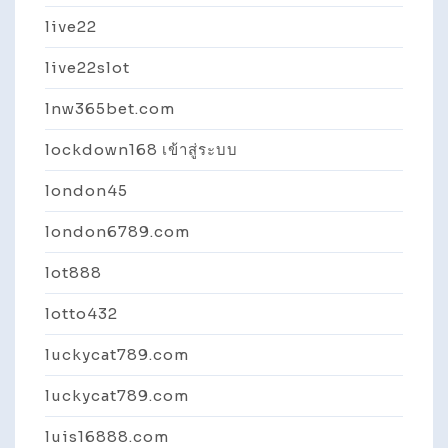
live22
live22slot
lnw365bet.com
lockdown168 เข้าสู่ระบบ
london45
london6789.com
lot888
lotto432
luckycat789.com
luckycat789.com
luis16888.com