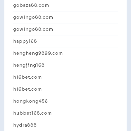
gobaza88.com
gowingo88.com
gowingo88.com
happy168
hengheng9899.com
hengjing168
hi6bet.com
hi6bet.com
hongkong456
hubbet168.com
hydra888