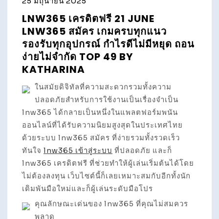
25 มิถุนายน 2025
LNW365 เครดิตฟรี 21 JUNE
LNW365 สมัคร เกมครบทุกแนว
รองรับทุกอุปกรณ์ กำไรดีไม่มีหยุด ถอน
ง่ายไม่จำกัด TOP 49 BY
KATHARINA
ในสมัยดิจิทัลที่ความสะดวกรวมทั้งความ
ปลอดภัยสำหรับการใช้งานเป็นเรื่องจำเป็น
lnw365 ได้กลายเป็นหนึ่งในแพลตฟอร์มพนัน
ออนไลน์ที่ได้รับความนิยมสูงสุดในประเทศไทย
ด้วยระบบ lnw365 สมัคร ที่ง่ายรวมทั้งรวดเร็ว
ทันใจ
lnw365 เข้าสู่ระบบ
ที่ปลอดภัย และก็
lnw365 เครดิตฟรี ที่ช่วยทำให้ผู้เล่นเริ่มต้นได้โดย
ไม่ต้องลงทุน เว็บไซต์นี้ก็เลยเหมาะสมกับอีกทั้งนัก
เดิมพันมือใหม่และก็ผู้เล่นระดับมือโปร
คุณลักษณะเด่นของ lnw365 ที่คุณไม่สมควร
พลาด