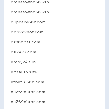
chinatown888.win
chinatown888.win
cupcake88x.com
dgb222hot.com
dr888bet.com
du2477.com
enjoy24.fun
erisauto.site
etbet16888.com
eu369clubs.com
eu369clubs.com