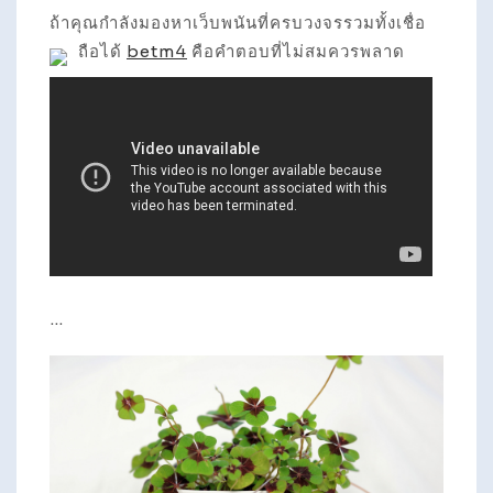
ถ้าคุณกำลังมองหาเว็บพนันที่ครบวงจรรวมทั้งเชื่อ
ถือได้
betm4
คือคำตอบที่ไม่สมควรพลาด
…