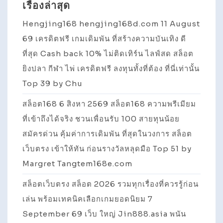
เรื่องล่าสุด
Hengjing168 hengjing168d.com 11 August
69 เครดิตฟรี เกมเดิมพัน ที่สร้างความบันเทิง ดี
ที่สุด Cash back 10% ไม่ติดเทิร์น ไลฟ์สด สล็อต
ยิงปลา กีฬา ไพ่ เครดิตฟรี ลงทุนทั้งที่ต้อง ที่นี่เท่านั้น
Top 39 by Chu
สล็อต168 6 สิงหา 2569 สล็อต168 ความพรีเมียม
ที่เข้าถึงได้จริง ชวนเพื่อนรับ 100 สายทุนน้อย
สมัครด่วน คุ้มค่าการเดิมพัน ที่สุดในวงการ สล็อต
เว็บตรง เข้าให้ทัน ก่อนรางวัลหลุดมือ Top 51 by
Margret Tangtem168e.com
สล็อตเว็บตรง สล็อต 2026 รวมทุกเรื่องที่ควรรู้ก่อน
เล่น พร้อมเทคนิคเลือกเกมยอดนิยม 7
September 69 เว็บ ใหญ่ Jin888.asia พนัน