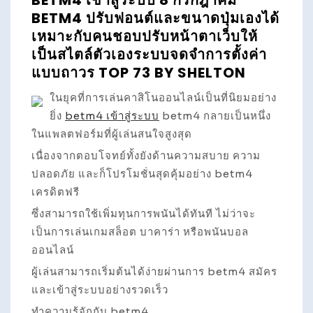
BETM4 เข้าสู่ระบบ 8 กรกฎาคม
BETM4 ปรับฟอนต์และขนาดปุ่มเองได้
เหมาะกับคนชอบปรับหน้าตาเว็บให้
เป็นสไตล์ตัวเองระบบจดจำการตั้งค่า
แบบถาวร TOP 73 BY SHELTON
ในยุคที่การเล่นคาสิโนออนไลน์เป็นที่นิยมอย่าง
ยิ่ง
betm4 เข้าสู่ระบบ
betm4 กลายเป็นหนึ่ง
ในแพลตฟอร์มที่ผู้เล่นสนใจสูงสุด
เนื่องจากตอบโจทย์ทั้งยังด้านความสบาย ความ
ปลอดภัย และก็โปรโมชั่นสุดคุ้มอย่าง betm4
เครดิตฟรี
ซึ่งสามารถใช้เพิ่มทุนการพนันได้ทันที ไม่ว่าจะ
เป็นการเล่นเกมสล็อต บาคาร่า หรือพนันบอล
ออนไลน์
ผู้เล่นสามารถเริ่มต้นได้ง่ายผ่านการ betm4 สมัคร
และเข้าสู่ระบบอย่างรวดเร็ว
ทำความรู้จักกับ betm4