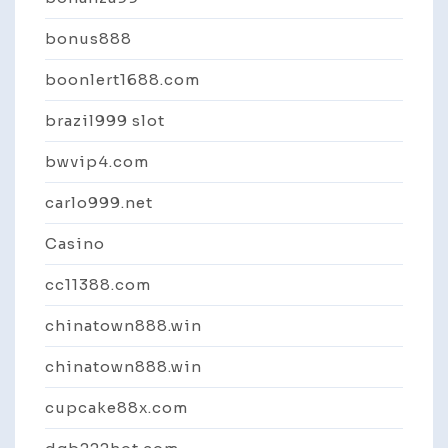
bonus888
boonlert1688.com
brazil999 slot
bwvip4.com
carlo999.net
Casino
cc11388.com
chinatown888.win
chinatown888.win
cupcake88x.com