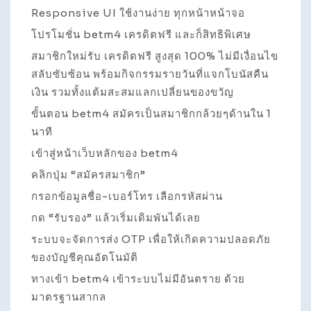
Responsive UI ใช้งานง่าย ทุกหน้าหน้าจอ
โปรโมชั่น betm4 เครดิตฟรี และก็สิทธิพิเศษ
สมาชิกใหม่รับ เครดิตฟรี สูงสุด 100% ไม่มีเงื่อนไข
สลับซับซ้อน พร้อมกิจกรรมรายวันที่แจกโบนัสคืน
เงิน รวมทั้งแต้มสะสมแลกเปลี่ยนของขวัญ
ขั้นตอน betm4 สมัครเป็นสมาชิกกล้วยๆด้านใน 1
นาที
เข้าสู่หน้าเว็บหลักของ betm4
คลิกปุ่ม “สมัครสมาชิก”
กรอกข้อมูลชื่อ-เบอร์โทร เลือกรหัสผ่าน
กด “รับรอง” แล้วเริ่มเดิมพันได้เลย
ระบบจะจัดการส่ง OTP เพื่อให้เกิดความปลอดภัย
ของบัญชีคุณอัตโนมัติ
ทางเข้า betm4 เข้าระบบไม่มีอันตราย ด้วย
มาตรฐานสากล