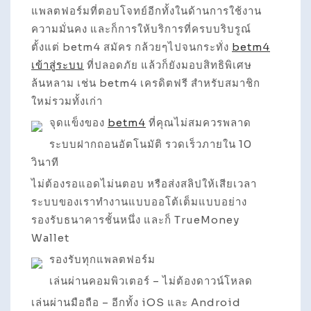
แพลตฟอร์มที่ตอบโจทย์อีกทั้งในด้านการใช้งาน
ความมั่นคง และก็การให้บริการที่ครบบริบรูณ์
ตั้งแต่ betm4 สมัคร กล้วยๆไปจนกระทั่ง
betm4
เข้าสู่ระบบ
ที่ปลอดภัย แล้วก็ยังมอบสิทธิพิเศษ
ล้นหลาม เช่น betm4 เครดิตฟรี สำหรับสมาชิก
ใหม่รวมทั้งเก่า
จุดแข็งของ
betm4
ที่คุณไม่สมควรพลาด
ระบบฝากถอนอัตโนมัติ รวดเร็วภายใน 10
วินาที
ไม่ต้องรอแอดไม่นตอบ หรือส่งสลิปให้เสียเวลา
ระบบของเราทำงานแบบออโต้เต็มแบบอย่าง
รองรับธนาคารชั้นหนึ่ง และก็ TrueMoney
Wallet
รองรับทุกแพลตฟอร์ม
เล่นผ่านคอมพิวเตอร์ – ไม่ต้องดาวน์โหลด
เล่นผ่านมือถือ – อีกทั้ง iOS และ Android