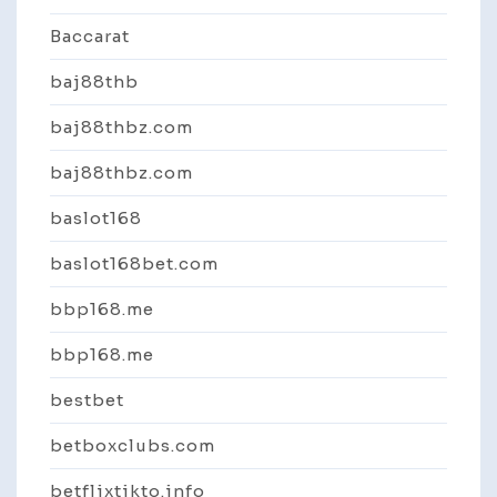
Baccarat
baj88thb
baj88thbz.com
baj88thbz.com
baslot168
baslot168bet.com
bbp168.me
bbp168.me
bestbet
betboxclubs.com
betflixtikto.info