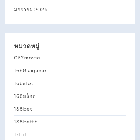
มกราคม 2024
หมวดหมู่
037movie
1688sagame
168slot
168สล็อต
188bet
188betth
1xbit