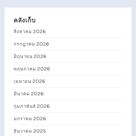
คลังเก็บ
สิงหาคม 2026
กรกฎาคม 2026
มิถุนายน 2026
พฤษภาคม 2026
เมษายน 2026
มีนาคม 2026
กุมภาพันธ์ 2026
มกราคม 2026
ธันวาคม 2025