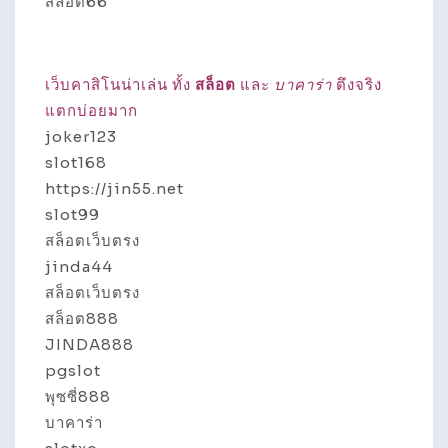
สล็อต66
เว็บคาสิโนน่าเล่น ทั้ง
สล็อต
และ
บาคาร่า
ตึงจริง
แตกบ่อยมาก
joker123
slot168
https://jin55.net
slot99
สล็อตเว็บตรง
jinda44
สล็อตเว็บตรง
สล็อต888
JINDA888
pgslot
พุซซี่888
บาคาร่า