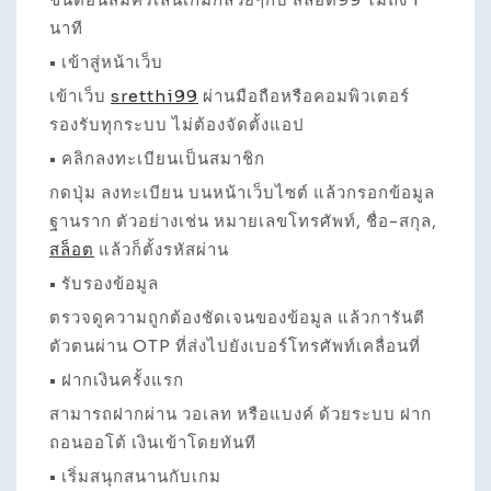
นาที
• เข้าสู่หน้าเว็บ
เข้าเว็บ
sretthi99
ผ่านมือถือหรือคอมพิวเตอร์
รองรับทุกระบบ ไม่ต้องจัดตั้งแอป
• คลิกลงทะเบียนเป็นสมาชิก
กดปุ่ม ลงทะเบียน บนหน้าเว็บไซต์ แล้วกรอกข้อมูล
ฐานราก ตัวอย่างเช่น หมายเลขโทรศัพท์, ชื่อ-สกุล,
สล็อต
แล้วก็ตั้งรหัสผ่าน
• รับรองข้อมูล
ตรวจดูความถูกต้องชัดเจนของข้อมูล แล้วการันตี
ตัวตนผ่าน OTP ที่ส่งไปยังเบอร์โทรศัพท์เคลื่อนที่
• ฝากเงินครั้งแรก
สามารถฝากผ่าน วอเลท หรือแบงค์ ด้วยระบบ ฝาก
ถอนออโต้ เงินเข้าโดยทันที
• เริ่มสนุกสนานกับเกม