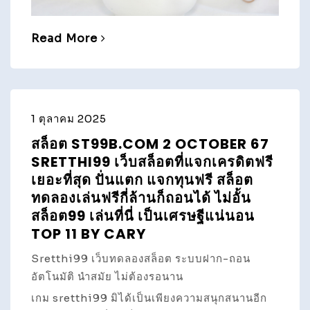
Read More
1 ตุลาคม 2025
สล็อต ST99B.COM 2 OCTOBER 67
SRETTHI99 เว็บสล็อตที่แจกเครดิตฟรี
เยอะที่สุด ปั่นแตก แจกทุนฟรี สล็อต
ทดลองเล่นฟรีกี่ล้านก็ถอนได้ ไม่อั้น
สล็อต99 เล่นที่นี่ เป็นเศรษฐีแน่นอน
TOP 11 BY CARY
Sretthi99 เว็บทดลองสล็อต ระบบฝาก-ถอน
อัตโนมัติ นำสมัย ไม่ต้องรอนาน
เกม sretthi99 มิได้เป็นเพียงความสนุกสนานอีก