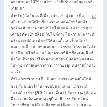
ออกแบบมาให้ใช้งานง่าย แล้วก็เล่นง่ายที่สุดเท่าที่
เคยมีมา
สำหรับผู้ใดกันแน่ที่เพิ่งจะก้าวเข้าสู่วงการปั่น
สล็อต แล้วหนักใจเรื่องความปลอดภัยหรือกลัว
ถูกโกง ลืมความกลัวนั้นไปได้เลยค่ะ เพราะเหตุว่า
เศรษฐี99 เป็นสล็อตเว็บไซต์ตรง ไม่ผ่านคนกลางที่
พร้อมจะเปย์เครดิตฟรีให้ท่านตั้งแต่เริ่มสมัคร!
บทความนี้จะบอกทุกเหตุผลว่าเพราะอะไรคุณถึงจำ
ต้องทิ้งเว็บไซต์เก่าแล้วพุ่งตัวมาที่นี่ พร้อมเทคนิคที่
มือใหม่ก็ทำกำไรได้หลักพันหลักหมื่นต่อวัน จัดแจง
ให้พร้อม ด้วยเหตุว่าความร่ำรวยอยู่แค่ปลายนิ้วคุณ
เองจ้ะ
ทำไม sretthi99 ถึงเป็นสรวงสวรรค์ของมือใหม่
การเริ่มต้นอะไรใหม่ๆชอบยากเสมอ แม้กระนั้น
ไม่ใช่กับ เศรษฐี99 จ้ะ ตรงนี้เขารู้เรื่องความรู้สึกคน
พึ่งจะเล่นสล็อตแบบสุดๆก็เลยมีการปรับเปลี่ยน
โครงสร้างเว็บให้เป็นมิตรกับผู้ใช้งานแบบ 100%