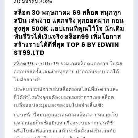
30 มีนาคม 2026
สล็อต 30 พฤษภาคม 69 สล็อต สนุกทุก
สปิน เล่นง่าย แตกจริง ทุกยอดฝาก ถอน
สูงสุด 500K แอปเกมที่คุณไว้ใจ นักเดิม
พันรีวิวได้เงินจริง สล็อต99 เพิ่มโอกาส
สร้างรายได้ดีที่สุด TOP 6 BY EDWIN
ST99.LTD
สล็อต99
sretthi99 รวมเกมสล็อตแตกง่าย โบนัส
ออกบ่อยครั้ง เล่นง่ายทุกค่าย ฝากถอนระบบออโต้
ไม่มีอย่างต่ำ
ประสบการณ์การเล่นสล็อตออนไลน์ที่สะดวกและ
ก็ได้กำไรจริงๆผมต้องบอกเลยว่าการเจอ สล็อต
เปลี่ยนแปลงมุมมองของผมไปอย่างสิ้นเชิง
ก่อนหน้านี้ผมเคยลองเล่นเกมสล็อตจากหลายเว็บ
แต่ว่าบ่อยก็เผชิญปัญหาเรื่องระบบฝากถอนที่ช้า
หรือโบนัสที่ออกยาก แม้กระนั้นตั้งแต่เริ่มเล่นกับ