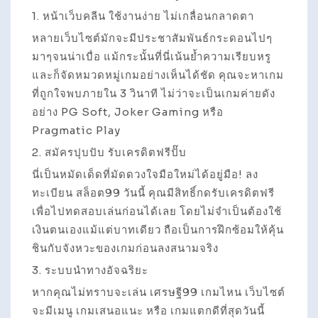
1. หน้าเว็บคลีน ใช้งานง่าย ไม่เกลื่อนกลาดตา
หลายเว็บไซต์มักจะมีประชาสัมพันธ์กระดอนไปๆ
มาๆจนน่าเบื่อ แม้กระนั้นที่นี่เน้นย้ำความเรียบหรู
และก็จัดหมวดหมู่เกมอย่างเห็นได้ชัด คุณจะหาเกม
ที่ถูกใจพบภายใน 3 วินาที ไม่ว่าจะเป็นเกมค่ายดัง
อย่าง PG Soft, Joker Gaming หรือ
Pragmatic Play
2. สมัครปุบปับ รับเครดิตฟรีปั๊บ
นี่เป็นหมัดเด็ดที่มัดดวงใจมือใหม่ได้อยู่มือ! ลง
ทะเบียน สล็อต99 วันนี้ คุณมีสิทธิ์กดรับเครดิตฟรี
เพื่อไปทดสอบเล่นก่อนได้เลย โดยไม่จำเป็นต้องใช้
เงินตนเองแม้แต่บาทเดียว ถือเป็นการฝึกซ้อมให้คุ้น
ชินกับจังหวะของเกมก่อนลงสนามจริง
3. ระบบนำทางอัจฉริยะ
หากคุณไม่ทราบจะเล่น เศรษฐี99 เกมไหน เว็บไซต์
จะมีเมนู เกมเสนอแนะ หรือ เกมแตกดีที่สุดวันนี้