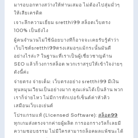
มารอบอกทางสว่างให้ท่านเสมอ ไม่ต้องไปสุ่มมั่วๆ
ให้เสียเครดิต
เจาะลึกความเยี่ยม sretthi99 สล็อตเว็บตรง
100% เป็นยังไง
ผู้คนจำนวนไม่ใช้น้อยบางทีก็อาจจะเคยรับรู้คำว่า
เว็บไซต์sretthi99ตรงเสมอๆแม้กระนั้นมันดี
อย่างไรล่ะ? ในฐานะที่เราเป็นผู้เชี่ยวชาญด้าน
SEO แล้วก็วงการสล็อต พวกเราสรุปให้เข้าใจง่ายๆ
ดังนี้ค่ะ
จ่ายตรง จ่ายเต็ม: เว็บตรงอย่าง sretthi99 มีเงิน
ทุนหมุนเวียนเป็นอย่างมาก คุณเล่นได้เป็นล้าน พวก
เราก็จ่ายไหว ไม่มีการหักเปอร์เซ็นต์ค่าหัวคิว
เสมือนเว็บเอเย่นต์
โปรแกรมแท้ (Licensed Software):
สล็อต99
ทุกเกมส่งตรงจากค่ายผู้ผลิต การออกรางวัลก็เลยมี
ความชอบธรรม ไม่มีใครสามารถล็อคผลแพ้ชนะได้