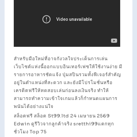
สำหรับมือใหม่ที่อาจกังวลใจประเด็นการเล่น
เว็บไซต์แห่งนี้ออกแบบอินเทอร์เฟซให้ใช้งานง่าย มี
รายการอาหารชัดแจ้ง ปุ่มสปินรวมทั้งฟีเจอร์สำคัญ
อยู่ในตำแหน่งที่สะดวก และยังมีโปรโมชั่นหรือ
เครดิตฟรีให้ทดสอบเล่นก่อนลงเงินจริง ทำให้
สามารถทำความเข้าใจเกมแล้วก็กำหนดแผนการ
พนันได้อย่างแน่ใจ
สล็อตฟรี สล็อต St99.ltd 24 เมษายน 2569
Edwin ดูรีวิวจากลูกค้าจริง sretthi99แตกทุก
ชั่วโมง Top 75