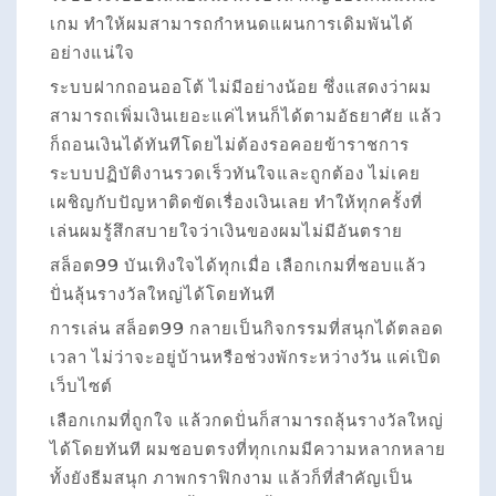
เกม ทำให้ผมสามารถกำหนดแผนการเดิมพันได้
อย่างแน่ใจ
ระบบฝากถอนออโต้ ไม่มีอย่างน้อย ซึ่งแสดงว่าผม
สามารถเพิ่มเงินเยอะแค่ไหนก็ได้ตามอัธยาศัย แล้ว
ก็ถอนเงินได้ทันทีโดยไม่ต้องรอคอยข้าราชการ
ระบบปฏิบัติงานรวดเร็วทันใจและถูกต้อง ไม่เคย
เผชิญกับปัญหาติดขัดเรื่องเงินเลย ทำให้ทุกครั้งที่
เล่นผมรู้สึกสบายใจว่าเงินของผมไม่มีอันตราย
สล็อต99 บันเทิงใจได้ทุกเมื่อ เลือกเกมที่ชอบแล้ว
ปั่นลุ้นรางวัลใหญ่ได้โดยทันที
การเล่น สล็อต99 กลายเป็นกิจกรรมที่สนุกได้ตลอด
เวลา ไม่ว่าจะอยู่บ้านหรือช่วงพักระหว่างวัน แค่เปิด
เว็บไซต์
เลือกเกมที่ถูกใจ แล้วกดปั่นก็สามารถลุ้นรางวัลใหญ่
ได้โดยทันที ผมชอบตรงที่ทุกเกมมีความหลากหลาย
ทั้งยังธีมสนุก ภาพกราฟิกงาม แล้วก็ที่สำคัญเป็น