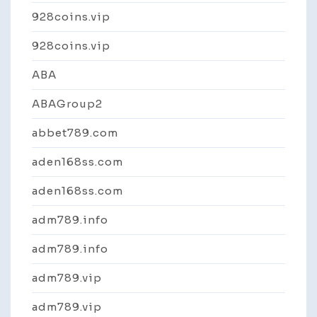
928coins.vip
928coins.vip
ABA
ABAGroup2
abbet789.com
aden168ss.com
aden168ss.com
adm789.info
adm789.info
adm789.vip
adm789.vip