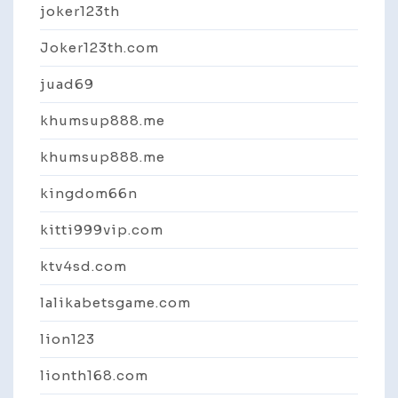
joker123th
Joker123th.com
juad69
khumsup888.me
khumsup888.me
kingdom66n
kitti999vip.com
ktv4sd.com
lalikabetsgame.com
lion123
lionth168.com