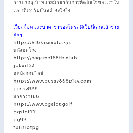
การบรรลุเป้าหมายมักมากับการตัดสินใจของเราใน
เวลาที่เรารับมันอย่างจริงใจ
เว็บสล็อตและบาคาร่าของโครตดีเว็บนี้เล่นแล้วรวย
จัดๆ
https://918kissauto.xyz
หนังชนโรง
https://sagame168th.club
joker123
ดูหนังออนไลน์
https://www.pussy888play.com
pussy888
บาคาร่า168
https://www.pgslot.golf
pgslot77
pg99
fullslotpg