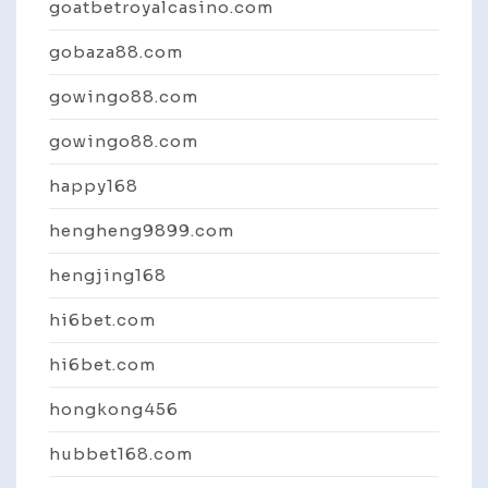
goatbetroyalcasino.com
gobaza88.com
gowingo88.com
gowingo88.com
happy168
hengheng9899.com
hengjing168
hi6bet.com
hi6bet.com
hongkong456
hubbet168.com