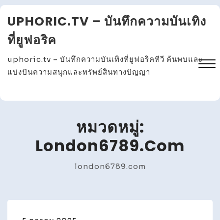
Skip
UPHORIC.TV – บันทึกความบันเทิง
to
content
ที่ยูฟอริค
uphoric.tv – บันทึกความบันเทิงที่ยูฟอริคทีวี ค้นพบและ
แบ่งปันความสนุกและทรัพย์สินทางปัญญา
Close
Menu
หมวดหมู่:
London6789.com
london6789.com