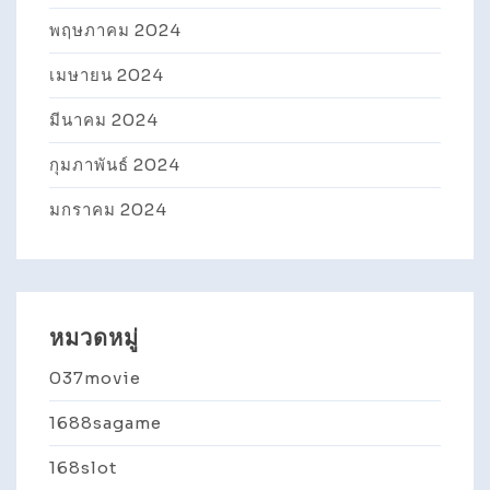
พฤษภาคม 2024
เมษายน 2024
มีนาคม 2024
กุมภาพันธ์ 2024
มกราคม 2024
หมวดหมู่
037movie
1688sagame
168slot