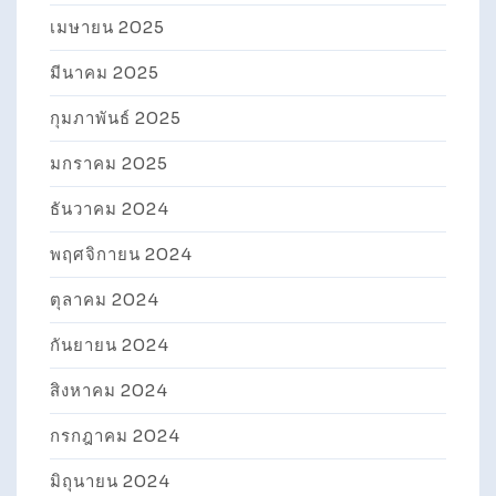
เมษายน 2025
มีนาคม 2025
กุมภาพันธ์ 2025
มกราคม 2025
ธันวาคม 2024
พฤศจิกายน 2024
ตุลาคม 2024
กันยายน 2024
สิงหาคม 2024
กรกฎาคม 2024
มิถุนายน 2024