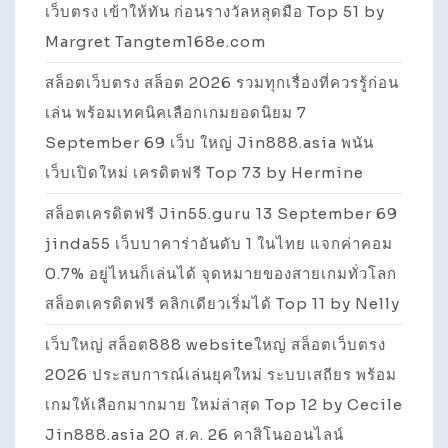
เว็บตรง เข้าให้ทัน ก่อนรางวัลหลุดมือ Top 51 by
Margret Tangtem168e.com
สล็อตเว็บตรง สล็อต 2026 รวมทุกเรื่องที่ควรรู้ก่อน
เล่น พร้อมเทคนิคเลือกเกมยอดนิยม 7
September 69 เว็บ ใหญ่ Jin888.asia พนัน
เว็บเปิดใหม่ เครดิตฟรี Top 73 by Hermine
สล็อตเครดิตฟรี Jin55.guru 13 September 69
jinda55 เว็บบาคาร่าอันดับ 1 ในไทย แจกค่าคอม
0.7% อยู่ไหนก็เล่นได้ จุดหมายของสายเกมทั่วโลก
สล็อตเครดิตฟรี คลิกเดียวเริ่มได้ Top 11 by Nelly
เว็บใหญ่ สล็อต888 websiteใหญ่ สล็อตเว็บตรง
2026 ประสบการณ์เล่นยุคใหม่ ระบบเสถียร พร้อม
เกมให้เลือกมากมาย ใหม่ล่าสุด Top 12 by Cecile
Jin888.asia 20 ส.ค. 26 คาสิโนออนไลน์