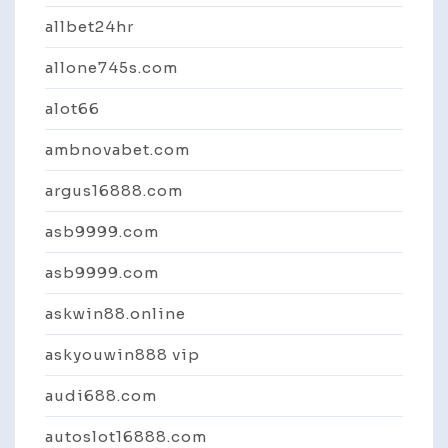
allbet24hr
allone745s.com
alot66
ambnovabet.com
argus16888.com
asb9999.com
asb9999.com
askwin88.online
askyouwin888 vip
audi688.com
autoslot16888.com