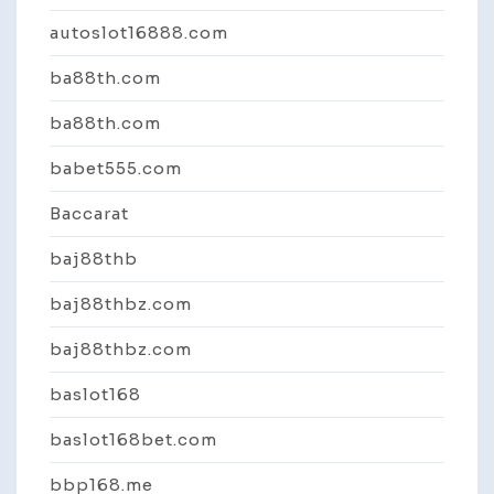
autoslot16888.com
ba88th.com
ba88th.com
babet555.com
Baccarat
baj88thb
baj88thbz.com
baj88thbz.com
baslot168
baslot168bet.com
bbp168.me