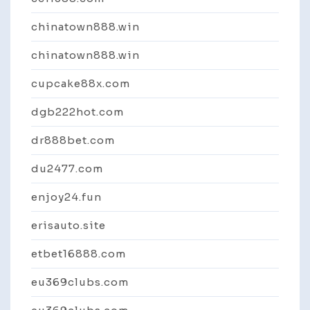
chinatown888.win
chinatown888.win
cupcake88x.com
dgb222hot.com
dr888bet.com
du2477.com
enjoy24.fun
erisauto.site
etbet16888.com
eu369clubs.com