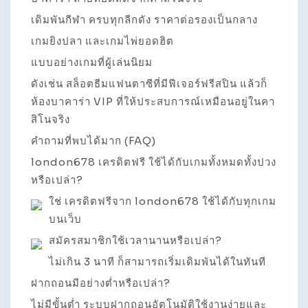
เดิมพันกีฬา ครบทุกลีกดัง ราคาต่อรองเป็นกลาง
เกมยิงปลา และเกมไพ่ยอดฮิต
แบบอย่างเกมที่ผู้เล่นนิยม
ดังเช่น สล็อตธีมแฟนตาซีที่มีฟีเจอร์ฟรีสปิน แล้วก็
ห้องบาคาร่า VIP ที่ให้ประสบการณ์เหมือนอยู่ในคา
สิโนจริง
คำถามที่พบได้มาก (FAQ)
london678 เครดิตฟรี ใช้ได้กับเกมทั้งหมดทั้งปวง
หรือเปล่า?
ใช่ เครดิตฟรีจาก london678 ใช้ได้กับทุกเกม
บนเว็บ
สมัครสมาชิกใช้เวลานานหรือเปล่า?
ไม่เกิน 3 นาที ก็สามารถเริ่มเดิมพันได้ในทันที
ฝากถอนมีอย่างต่ำหรือเปล่า?
ไม่มีขั้นต่ำ ระบบฝากถอนอัตโนมัติใช้งานง่ายและ