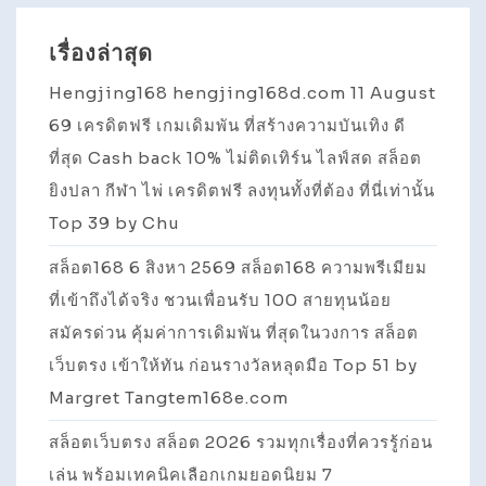
เรื่องล่าสุด
Hengjing168 hengjing168d.com 11 August
69 เครดิตฟรี เกมเดิมพัน ที่สร้างความบันเทิง ดี
ที่สุด Cash back 10% ไม่ติดเทิร์น ไลฟ์สด สล็อต
ยิงปลา กีฬา ไพ่ เครดิตฟรี ลงทุนทั้งที่ต้อง ที่นี่เท่านั้น
Top 39 by Chu
สล็อต168 6 สิงหา 2569 สล็อต168 ความพรีเมียม
ที่เข้าถึงได้จริง ชวนเพื่อนรับ 100 สายทุนน้อย
สมัครด่วน คุ้มค่าการเดิมพัน ที่สุดในวงการ สล็อต
เว็บตรง เข้าให้ทัน ก่อนรางวัลหลุดมือ Top 51 by
Margret Tangtem168e.com
สล็อตเว็บตรง สล็อต 2026 รวมทุกเรื่องที่ควรรู้ก่อน
เล่น พร้อมเทคนิคเลือกเกมยอดนิยม 7