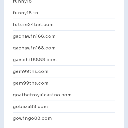
funny18
funny18.in
future24bet.com
gachawin168.com
gachawin168.com
gamehit8888.com
gem99ths.com
gem99ths.com
goatbetroyalcasino.com
gobaza88.com
gowingo88.com