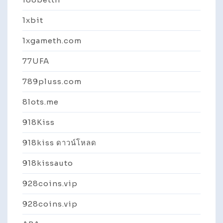
1xbit
1xgameth.com
77UFA
789pluss.com
8lots.me
918Kiss
918kiss ดาวน์โหลด
918kissauto
928coins.vip
928coins.vip