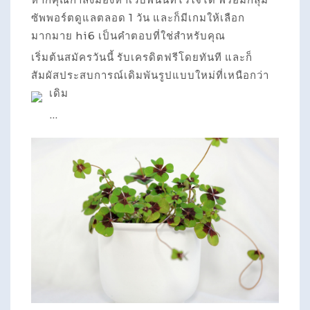
ซัพพอร์ตดูแลตลอด 1 วัน และก็มีเกมให้เลือก
มากมาย hi6 เป็นคำตอบที่ใช่สำหรับคุณ
เริ่มต้นสมัครวันนี้ รับเครดิตฟรีโดยทันที และก็
สัมผัสประสบการณ์เดิมพันรูปแบบใหม่ที่เหนือกว่า
เดิม
…