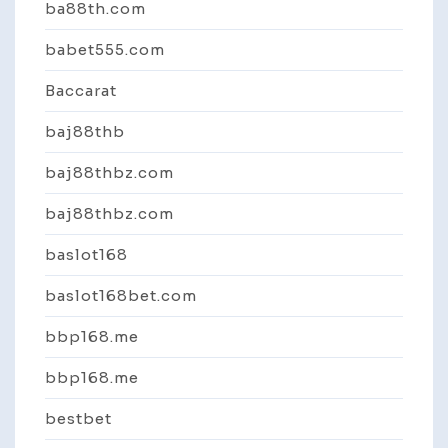
ba88th.com
babet555.com
Baccarat
baj88thb
baj88thbz.com
baj88thbz.com
baslot168
baslot168bet.com
bbp168.me
bbp168.me
bestbet