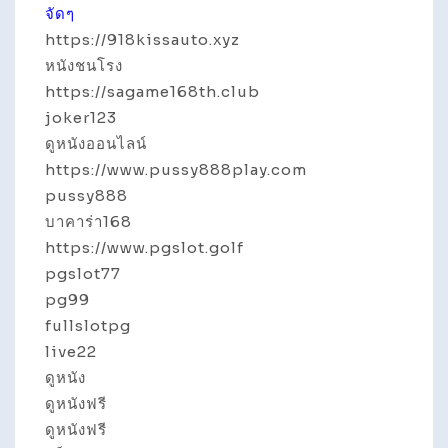
จัดๆ
https://918kissauto.xyz
หนังชนโรง
https://sagame168th.club
joker123
ดูหนังออนไลน์
https://www.pussy888play.com
pussy888
บาคาร่า168
https://www.pgslot.golf
pgslot77
pg99
fullslotpg
live22
ดูหนัง
ดูหนังฟรี
ดูหนังฟรี