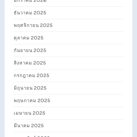
มกราคม 2026
ธันวาคม 2025
พฤศจิกายน 2025
ตุลาคม 2025
กันยายน 2025
สิงหาคม 2025
กรกฎาคม 2025
มิถุนายน 2025
พฤษภาคม 2025
เมษายน 2025
มีนาคม 2025