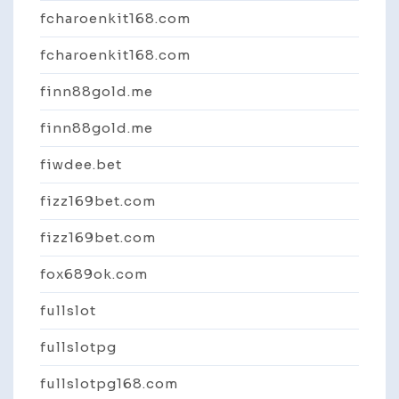
fcharoenkit168.com
fcharoenkit168.com
finn88gold.me
finn88gold.me
fiwdee.bet
fizz169bet.com
fizz169bet.com
fox689ok.com
fullslot
fullslotpg
fullslotpg168.com