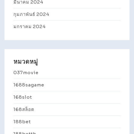
มีนาคม 2024
กุมภาพันธ์ 2024
มกราคม 2024
หมวดหมู่
037movie
1688sagame
168slot
168สล็อต
188bet
188betth