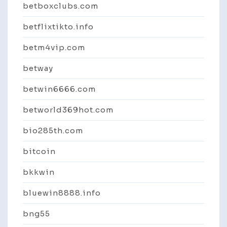
betboxclubs.com
betflixtikto.info
betm4vip.com
betway
betwin6666.com
betworld369hot.com
bio285th.com
bitcoin
bkkwin
bluewin8888.info
bng55