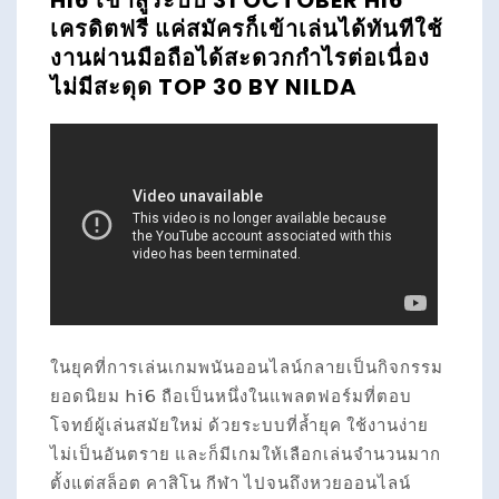
HI6 เข้าสู่ระบบ 31 OCTOBER HI6
เครดิตฟรี แค่สมัครก็เข้าเล่นได้ทันทีใช้
งานผ่านมือถือได้สะดวกกำไรต่อเนื่อง
ไม่มีสะดุด TOP 30 BY NILDA
ในยุคที่การเล่นเกมพนันออนไลน์กลายเป็นกิจกรรม
ยอดนิยม hi6 ถือเป็นหนึ่งในแพลตฟอร์มที่ตอบ
โจทย์ผู้เล่นสมัยใหม่ ด้วยระบบที่ล้ำยุค ใช้งานง่าย
ไม่เป็นอันตราย และก็มีเกมให้เลือกเล่นจำนวนมาก
ตั้งแต่สล็อต คาสิโน กีฬา ไปจนถึงหวยออนไลน์