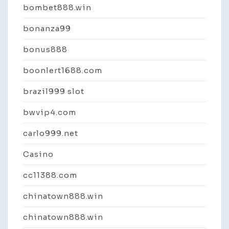
bombet888.win
bonanza99
bonus888
boonlert1688.com
brazil999 slot
bwvip4.com
carlo999.net
Casino
cc11388.com
chinatown888.win
chinatown888.win