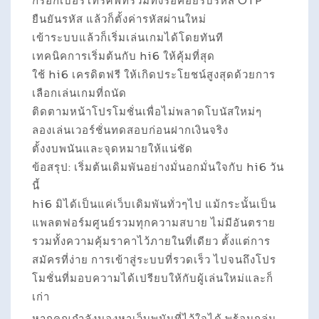
กรอกเบอร์โทรศัพท์รวมทั้งรอคอยรับรหัส OTP
ยืนยันรหัส แล้วก็ตั้งค่ารหัสผ่านใหม่
เข้าระบบแล้วก็เริ่มเล่นเกมได้โดยทันที
เทคนิคการเริ่มต้นกับ hi6 ให้คุ้มที่สุด
ใช้ hi6 เครดิตฟรี ให้เกิดประโยชน์สูงสุดด้วยการ
เลือกเล่นเกมที่ถนัด
ติดตามหน้าโปรโมชั่นเพื่อไม่พลาดโบนัสใหม่ๆ
ลองเล่นเวอร์ชั่นทดสอบก่อนฝากเงินจริง
ตั้งงบพนันและจุดหมายให้แน่ชัด
ข้อสรุป: เริ่มต้นเดิมพันอย่างมั่นอกมั่นใจกับ hi6 วัน
นี้
hi6 มิได้เป็นแค่เว็บเดิมพันทั่วๆไป แม้กระนั้นเป็น
แพลตฟอร์มศูนย์รวมทุกความสบาย ไม่มีอันตราย
รวมทั้งความคุ้มราคาไว้ภายในที่เดียว ตั้งแต่การ
สมัครที่ง่าย การเข้าสู่ระบบที่รวดเร็ว ไปจนถึงโปร
โมชั่นที่มอบความได้เปรียบให้กับผู้เล่นใหม่และก็
เก่า
หากคุณกำลังมองหาเว็บพนันที่ไว้ใจได้ พร้อมกลุ่ม