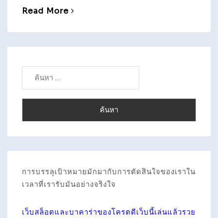
Read More
ค้นหา
สำหรับ:
การบรรลุเป้าหมายมักมากับการตัดสินใจของเราใน
เวลาที่เรารับมันอย่างจริงใจ
เว็บสล็อตและบาคาร่าของโครตดีเว็บนี้เล่นแล้วรวย