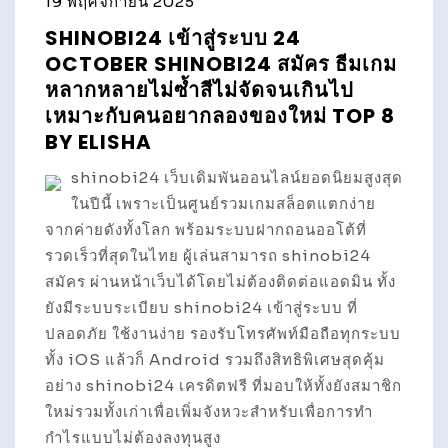
19 พฤศจิกายน 2025
SHINOBI24 เข้าสู่ระบบ 24
OCTOBER SHINOBI24 สมัคร ธีมเกม
หลากหลายไม่ซ้ำสีไม่จัดจนเกินไป
เหมาะกับคนอยากลองของใหม่ TOP 8
BY ELISHA
shinobi24 เว็บเดิมพันออนไลน์ยอดนิยมสูงสุด
ในปีนี้ เพราะเป็นศูนย์รวมเกมสล็อตแตกง่าย
จากค่ายดังทั้งโลก พร้อมระบบฝากถอนออโต้ที่
รวดเร็วที่สุดในไทย ผู้เล่นสามารถ shinobi24
สมัคร ผ่านหน้าเว็บได้โดยไม่ต้องติดต่อแอดมิน ทั้ง
ยังมีระบบระเบียบ shinobi24 เข้าสู่ระบบ ที่
ปลอดภัย ใช้งานง่าย รองรับโทรศัพท์มือถือทุกระบบ
ทั้ง iOS แล้วก็ Android รวมถึงสิทธิพิเศษสุดคุ้ม
อย่าง shinobi24 เครดิตฟรี ที่มอบให้ทั้งยังสมาชิก
ใหม่รวมทั้งเก่าเพื่อเพิ่มจังหวะสำหรับเพื่อการทำ
กำไรแบบไม่ต้องลงทุนสูง