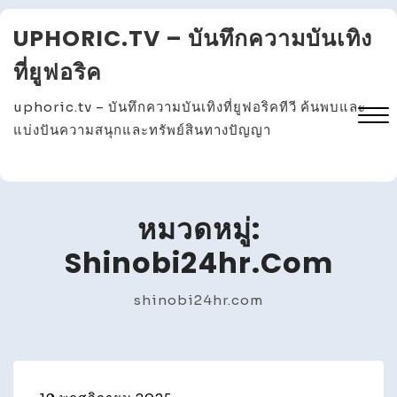
Skip
UPHORIC.TV – บันทึกความบันเทิง
to
content
ที่ยูฟอริค
uphoric.tv – บันทึกความบันเทิงที่ยูฟอริคทีวี ค้นพบและ
แบ่งปันความสนุกและทรัพย์สินทางปัญญา
Close
Menu
หมวดหมู่:
Shinobi24hr.com
shinobi24hr.com