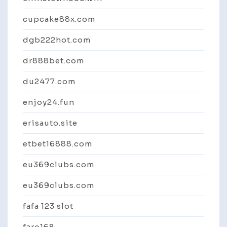
cupcake88x.com
dgb222hot.com
dr888bet.com
du2477.com
enjoy24.fun
erisauto.site
etbet16888.com
eu369clubs.com
eu369clubs.com
fafa 123 slot
faro168