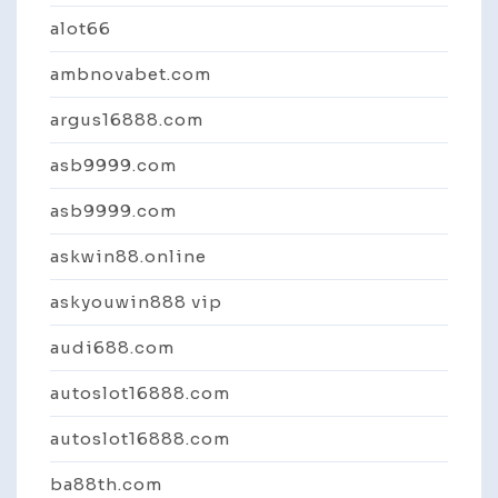
alot66
ambnovabet.com
argus16888.com
asb9999.com
asb9999.com
askwin88.online
askyouwin888 vip
audi688.com
autoslot16888.com
autoslot16888.com
ba88th.com