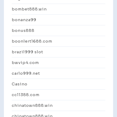
bombet888.win
bonanza99
bonus888
boonlert1688.com
brazil999 slot
bwvip4.com
carlo999.net
Casino
cc11388.com
chinatown888.win
chinatown888.win