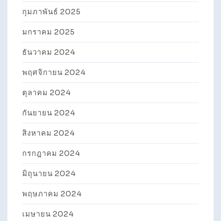
กุมภาพันธ์ 2025
มกราคม 2025
ธันวาคม 2024
พฤศจิกายน 2024
ตุลาคม 2024
กันยายน 2024
สิงหาคม 2024
กรกฎาคม 2024
มิถุนายน 2024
พฤษภาคม 2024
เมษายน 2024