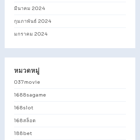
มีนาคม 2024
กุมภาพันธ์ 2024
มกราคม 2024
หมวดหมู่
037movie
1688sagame
168slot
168สล็อต
188bet