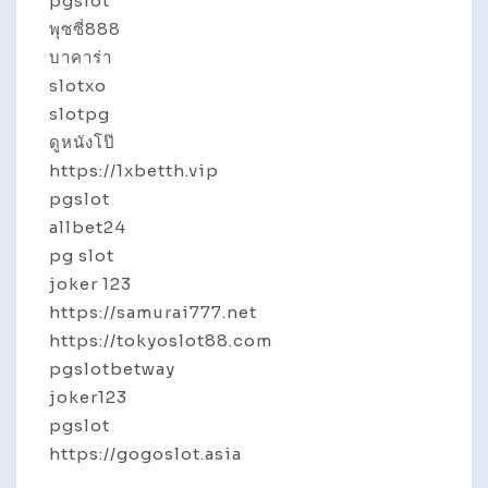
pgslot
พุซซี่888
บาคาร่า
slotxo
slotpg
ดูหนังโป๊
https://1xbetth.vip
pgslot
allbet24
pg slot
joker 123
https://samurai777.net
https://tokyoslot88.com
pgslotbetway
joker123
pgslot
https://gogoslot.asia