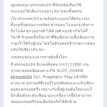
จุดเด่นของ shinobi24 ที่นักพนันเลือกใช้
ระบบออโต้เต็มแบบอย่าง สบายทุกขั้นตอน
เว็บ shinobi24 มาพร้อมระบบออโต้ครบวงจร
ตั้งแต่ขั้นตอนการสมัคร ฝากถอน ไปจนกระทั่งการ
รับโบนัส ทุกๆอย่างทำได้ด้วยตัวเองข้างในไม่กี่
วินาที ช่วยลดขั้นในเวลาที่ซับซ้อนรวมทั้งเพิ่มความ
รวดเร็วให้กับผู้เล่น โดยไม่ต้องคอยข้าราชการตอบ
กลับให้เสียเวล่ำเวลา
เกมครบทุกแนวจากค่ายดังทั้งโลก
ที่ shinobi24 มีเกมสล็อตมากกว่า 1,000 เกม
จากค่ายยอดนิยมอย่าง PG SLOT, JOKER,
shinobi24
JILI, Pragmatic Play แล้วก็อีก
มากมาย ทุกเกมมีฟีเจอร์โบนัสพิเศษและแจ็กเพียง
พอตแตกบ่อยครั้ง เหมาะกับทั้งผู้เล่นมือใหม่และก็
นักเดิมพันระดับเซียน นอกเหนือจากนี้ยังสามารถ
ทดลองเล่นฟรีก่อนเดิมพันจริงได้อีกด้วย