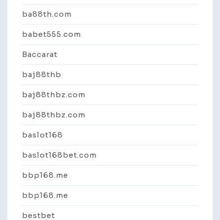
ba88th.com
babet555.com
Baccarat
baj88thb
baj88thbz.com
baj88thbz.com
baslot168
baslot168bet.com
bbp168.me
bbp168.me
bestbet