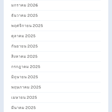
มกราคม 2026
ธันวาคม 2025
พฤศจิกายน 2025
ตุลาคม 2025
กันยายน 2025
สิงหาคม 2025
กรกฎาคม 2025
มิถุนายน 2025
พฤษภาคม 2025
เมษายน 2025
มีนาคม 2025