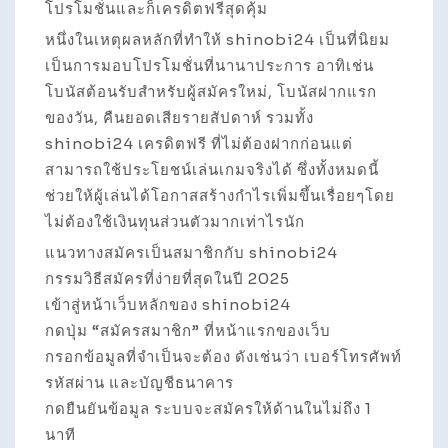
โปรโมชั่นและก็เครดิตฟรีสุดคุ้ม
หนึ่งในเหตุผลหลักที่ทำให้ shinobi24 เป็นที่นิยม
เป็นการมอบโปรโมชั่นที่นานาประการ อาทิเช่น
โบนัสต้อนรับสำหรับผู้สมัครใหม่, โบนัสฝากแรก
ของวัน, คืนยอดเสียรายสัปดาห์ รวมทั้ง
shinobi24 เครดิตฟรี ที่ไม่ต้องฝากก่อนแต่
สามารถใช้ประโยชน์เล่นเกมจริงได้ ซึ่งทั้งหมดนี้
ช่วยให้ผู้เล่นได้โอกาสสร้างกำไรเพิ่มขึ้นเรื่อยๆโดย
ไม่ต้องใช้เงินทุนส่วนตัวมากเท่าไรนัก
แนวทางสมัครเป็นสมาชิกกับ shinobi24
กรรมวิธีสมัครที่ง่ายที่สุดในปี 2025
เข้าสู่หน้าเว็บหลักของ shinobi24
กดปุ่ม “สมัครสมาชิก” ที่หน้าแรกของเว็บ
กรอกข้อมูลที่จำเป็นจะต้อง ดังเช่นว่า เบอร์โทรศัพท์
รหัสผ่าน และบัญชีธนาคาร
กดยืนยันข้อมูล ระบบจะสมัครให้ด้านในไม่ถึง 1
นาที