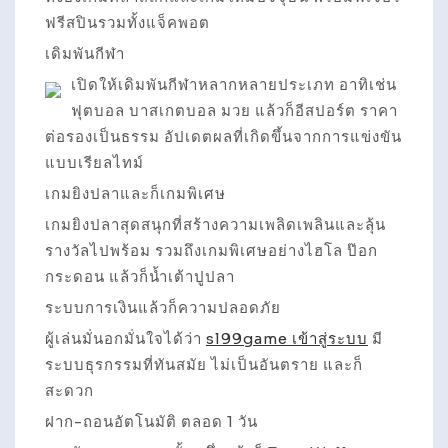
ฟรีสปินรวมทั้งแจ็คพอต
เดิมพันกีฬา
เปิดให้เดิมพันกีฬาหลากหลายประเภท อาทิเช่น
ฟุตบอล บาสเกตบอล มวย แล้วก็อีสปอร์ต ราคา
ต่อรองเป็นธรรม อัปเดตผลที่เกิดขึ้นจากการแข่งขัน
แบบเรียลไทม์
เกมยิงปลาและก็เกมพิเศษ
เกมยิงปลาสุดสนุกที่สร้างความเพลิดเพลินและลุ้น
รางวัลไปพร้อม รวมถึงเกมพิเศษอย่างไฮโล ป๊อก
กระดอน แล้วก็น้ำเต้าปูปลา
ระบบการเงินแล้วก็ความปลอดภัย
ผู้เล่นมั่นอกมั่นใจได้ว่า
sl99game เข้าสู่ระบบ
มี
ระบบธุรกรรมที่ทันสมัย ไม่เป็นอันตราย และก็
สะดวก
ฝาก-ถอนอัตโนมัติ ตลอด 1 วัน