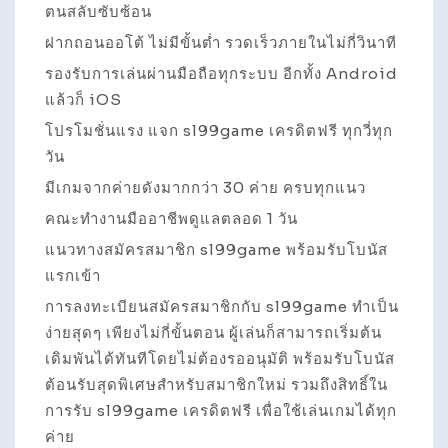
ตนสลับซับซ้อน
ฝากถอนออโต้ ไม่มีขั้นต่ำ รวดเร็วภายในไม่กี่วินาที
รองรับการเล่นผ่านมือถือทุกระบบ อีกทั้ง Android
แล้วก็ iOS
โปรโมชั่นแรง แจก sl99game เครดิตฟรี ทุกวี่ทุก
วัน
มีเกมจากค่ายดังมากกว่า 30 ค่าย ครบทุกแนว
คณะทำงานมืออาชีพดูแลตลอด 1 วัน
แนวทางสมัครสมาชิก sl99game พร้อมรับโบนัส
แรกเข้า
การลงทะเบียนสมัครสมาชิกกับ sl99game ทำเป็น
ง่ายสุดๆ เพียงไม่กี่ขั้นตอน ผู้เล่นก็สามารถเริ่มต้น
เดิมพันได้ทันทีโดยไม่ต้องรออนุมัติ พร้อมรับโบนัส
ต้อนรับสุดพิเศษสำหรับสมาชิกใหม่ รวมถึงสิทธิ์ใน
การรับ sl99game เครดิตฟรี เพื่อใช้เล่นเกมได้ทุก
ค่าย