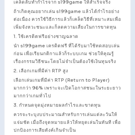
เคล็ดลับทำกำไรจาก sl99game ให้สำเร็จจริง
ถ้าเกิดคุณอยากเล่น sl99game แล้วได้กำไรอย่าง
ต่อเนื่อง ควรใช้วิธีการแล้วก็เคล็ดวิธีที่เหมาะสมเพื่อ
เพิ่มจังหวะชนะและก็ลดความเสี่ยงในการขาดทุน
1. ใช้เครดิตฟรีอย่างชาญฉลาด
นำ sl99game เครดิตฟรี ที่ได้รับมาใช้ทดสอบเล่น
ก่อน เพื่อเรียนกติกาแล้วก็ระบบเกม ช่วยให้คุณรู้
เรื่องกรรมวิธีชนะโดยไม่จำเป็นต้องใช้เงินทุนจริง
2. เลือกเกมที่มีค่า RTP สูง
เลือกเล่นเกมที่มีค่า RTP (Return to Player)
มากกว่า 96% เพราะจะเปิดโอกาสชนะในระยะยาว
มากกว่าเกมทั่วไป
3. กำหนดจุดมุ่งหมายผลกำไรและขาดทุน
ควรจะระบุงบประมาณสำหรับการเล่นแต่ละวันให้
แจ่มชัด เมื่อถึงจุดหมายแล้วให้หยุดเล่นในทันที เพื่อ
ปกป้องการเสียตังค์เกินจำเป็น