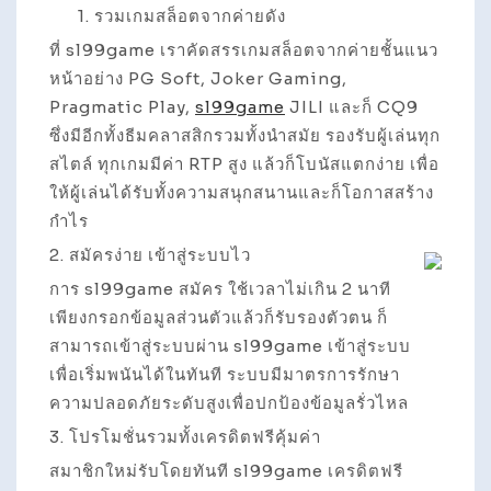
1. รวมเกมสล็อตจากค่ายดัง
ที่ sl99game เราคัดสรรเกมสล็อตจากค่ายชั้นแนว
หน้าอย่าง PG Soft, Joker Gaming,
Pragmatic Play,
sl99game
JILI และก็ CQ9
ซึ่งมีอีกทั้งธีมคลาสสิกรวมทั้งนำสมัย รองรับผู้เล่นทุก
สไตล์ ทุกเกมมีค่า RTP สูง แล้วก็โบนัสแตกง่าย เพื่อ
ให้ผู้เล่นได้รับทั้งความสนุกสนานและก็โอกาสสร้าง
กำไร
2. สมัครง่าย เข้าสู่ระบบไว
การ sl99game สมัคร ใช้เวลาไม่เกิน 2 นาที
เพียงกรอกข้อมูลส่วนตัวแล้วก็รับรองตัวตน ก็
สามารถเข้าสู่ระบบผ่าน sl99game เข้าสู่ระบบ
เพื่อเริ่มพนันได้ในทันที ระบบมีมาตรการรักษา
ความปลอดภัยระดับสูงเพื่อปกป้องข้อมูลรั่วไหล
3. โปรโมชั่นรวมทั้งเครดิตฟรีคุ้มค่า
สมาชิกใหม่รับโดยทันที sl99game เครดิตฟรี