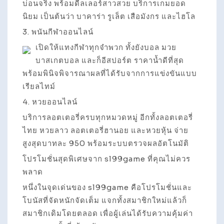
บ่อนจริง พร้อมดีลเลอร์สาวสวย บริการเกมยอด
นิยม เป็นต้นว่า บาคาร่า รูเล็ต เสือมังกร และไฮโล
3. พนันกีฬาออนไลน์
เปิดให้แทงกีฬาทุกจำพวก ทั้งยังบอล มวย
บาสเกตบอล และก็อีสปอร์ต ราคาน้ำดีที่สุด
พร้อมพินิจพิจารณาผลที่ได้รับจากการแข่งขันแบบ
เรียลไทม์
4. หวยออนไลน์
บริการลอตเตอรี่ครบทุกหมวดหมู่ อีกทั้งลอตเตอรี่
ไทย หวยลาว ลอตเตอรี่ฮานอย และหวยหุ้น จ่าย
สูงสุดบาทละ 950 พร้อมระบบตรวจผลอัตโนมัติ
โปรโมชั่นสุดพิเศษจาก sl99game ที่คุณไม่ควร
พลาด
หนึ่งในจุดเด่นของ sl99game คือโปรโมชั่นและ
โบนัสที่จัดหนักจัดเต็ม แจกทั้งสมาชิกใหม่แล้วก็
สมาชิกเดิมโดยตลอด เพื่อผู้เล่นได้รับความคุ้มค่า