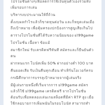
โปรโมชั่นต่างๆเพื่อลดการใช้เงินทุนตัวเองรวมทั้ง
เพิ่มรอบการเล่น
บริหารงบประมาณให้ถี่ถ้วน
ตั้งงบผลกำไรแล้วก็ขาดทุนต่อวัน และก็หยุดเล่นเมื่อ
ถึงเป้าหมาย เพื่อคุ้มครองปกป้องการสูญเสียเกินไป
ตารางโปรโมชั่นที่ได้รับความนิยมของ sl99game
โปรโมชั่น เนื้อหา ข้อแม้
สมาชิกใหม่ รับเครดิตฟรีทันที สมัครและก็ยืนยันตัว
ตน
ฝากหนแรก โบนัสเพิ่ม 50% ฝากอย่างต่ำ 100 บาท
คืนยอดเสีย รับเงินคืนทุกเดือน ทำเทิร์นโอเวอร์ครบ
กรณีศึกษาการบรรลุเป้าหมายจากผู้เล่นจริง
มีผู้เล่นรายหนึ่งที่เริ่มจากการ sl99game สมัคร
แล้วก็ใช้ sl99game เครดิตฟรี จากโปรโมชั่น
ต้อนรับเพื่อทดลองเล่นเกมสล็อตที่มีค่า RTP สูง เมื่อ
ใช้กลอุบายการเพิ่มพนันในรอบโบนัส สามารถทำ