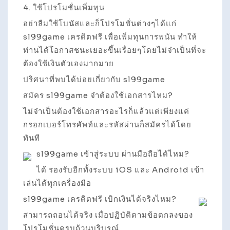
4. ใช้โปรโมชั่นเพิ่มทุน
อย่าลืมใช้โบนัสและก็โปรโมชั่นต่างๆได้แก่
sl99game เครดิตฟรี เพื่อเพิ่มทุนการพนัน ทำให้
ท่านได้โอกาสชนะเยอะขึ้นเรื่อยๆโดยไม่จำเป็นที่จะ
ต้องใช้เงินตัวเองมากมาย
ปริศนาที่พบได้บ่อยเกี่ยวกับ sl99game
สมัคร sl99game จำต้องใช้เอกสารไหม?
ไม่จำเป็นต้องใช้เอกสารอะไรก็แล้วแต่เพียงแค่
กรอกเบอร์โทรศัพท์และรหัสผ่านก็สมัครได้โดย
ทันที
sl99game เข้าสู่ระบบ ผ่านมือถือได้ไหม?
ได้ รองรับอีกทั้งระบบ iOS และ Android เข้า
เล่นได้ทุกเครื่องมือ
sl99game เครดิตฟรี เบิกเงินได้จริงไหม?
สามารถถอนได้จริง เมื่อปฏิบัติตามข้อตกลงของ
โปรโมชั่นครบถ้วนบริบูรณ์