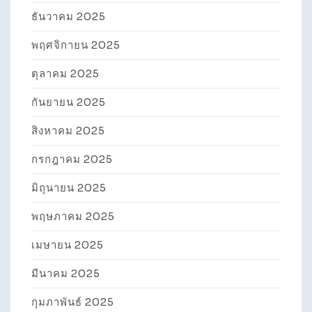
ธันวาคม 2025
พฤศจิกายน 2025
ตุลาคม 2025
กันยายน 2025
สิงหาคม 2025
กรกฎาคม 2025
มิถุนายน 2025
พฤษภาคม 2025
เมษายน 2025
มีนาคม 2025
กุมภาพันธ์ 2025