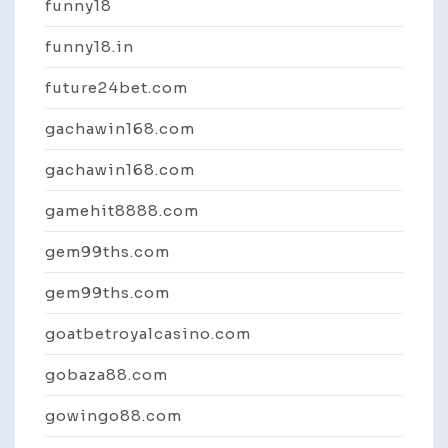
funny18
funny18.in
future24bet.com
gachawin168.com
gachawin168.com
gamehit8888.com
gem99ths.com
gem99ths.com
goatbetroyalcasino.com
gobaza88.com
gowingo88.com