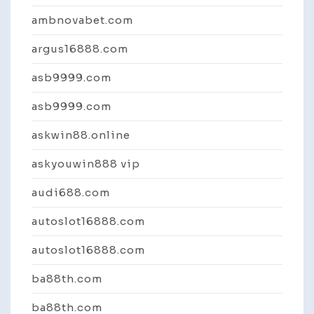
ambnovabet.com
argus16888.com
asb9999.com
asb9999.com
askwin88.online
askyouwin888 vip
audi688.com
autoslot16888.com
autoslot16888.com
ba88th.com
ba88th.com