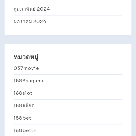
กุมภาพันธ์ 2024
มกราคม 2024
หมวดหมู่
037movie
1688sagame
168slot
168สล็อต
188bet
188betth