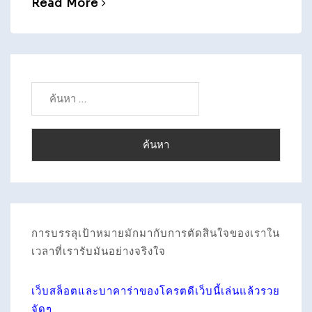
Read More
ค้นหา
สำหรับ:
การบรรลุเป้าหมายมักมากับการตัดสินใจของเราใน
เวลาที่เรารับมันอย่างจริงใจ
เว็บสล็อตและบาคาร่าของโครตดีเว็บนี้เล่นแล้วรวย
จัดๆ