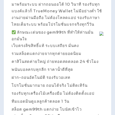
มาพร้อมระบบ ฝากถอนออโต้ 10 วินาที รองรับทุก
แบงค์แล้วก็ TrueMoney Wallet ไม่มีอย่างต่ำ ใช้
งานง่ายผ่านมือถือ ไม่ต้องโหลดแอป รองรับภาษา
ไทยเต็มระบบ พร้อมโปรโมชั่นแจกจริงทุกวี่วัน
ลักษณะเด่นของ gem99th ที่ทำให้ท่านมั่น
อกมั่นใจ
เว็บตรงลิขสิทธิ์แท้ ระบบเสถียร มั่นคง
รวมสล็อตแตกง่ายจากทุกค่ายยอดนิยม
คาสิโนสดค่ายใหญ่ ถ่ายทอดสดตลอด 24 ชั่วโมง
พนันบอลครบทุกลีก ราคาน้ำดีที่สุด
ฝาก-ถอนอัตโนมัติ รองรับวอเลท
โปรโมชั่นมากมาย ถอนได้จริง ไม่ติดเทิร์น
รองรับทุกเครื่องไม้เครื่องมือ ไม่ต้องติดตั้งแอป
ทีมแอดมินดูแลลูกค้าตลอด 1 วัน
สล็อต gem99th แตกง่าย โบนัสเข้าไว