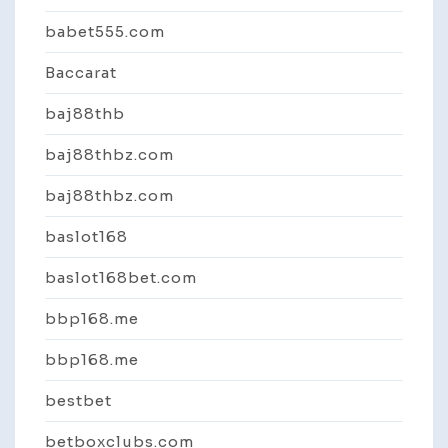
babet555.com
Baccarat
baj88thb
baj88thbz.com
baj88thbz.com
baslot168
baslot168bet.com
bbp168.me
bbp168.me
bestbet
betboxclubs.com