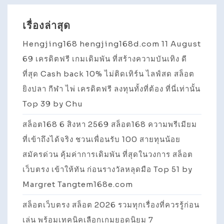
เรื่องล่าสุด
Hengjing168 hengjing168d.com 11 August
69 เครดิตฟรี เกมเดิมพัน ที่สร้างความบันเทิง ดี
ที่สุด Cash back 10% ไม่ติดเทิร์น ไลฟ์สด สล็อต
ยิงปลา กีฬา ไพ่ เครดิตฟรี ลงทุนทั้งที่ต้อง ที่นี่เท่านั้น
Top 39 by Chu
สล็อต168 6 สิงหา 2569 สล็อต168 ความพรีเมียม
ที่เข้าถึงได้จริง ชวนเพื่อนรับ 100 สายทุนน้อย
สมัครด่วน คุ้มค่าการเดิมพัน ที่สุดในวงการ สล็อต
เว็บตรง เข้าให้ทัน ก่อนรางวัลหลุดมือ Top 51 by
Margret Tangtem168e.com
สล็อตเว็บตรง สล็อต 2026 รวมทุกเรื่องที่ควรรู้ก่อน
เล่น พร้อมเทคนิคเลือกเกมยอดนิยม 7