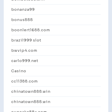
bonanza99
bonus888
boonlert1688.com
brazil999 slot
bwvip4.com
carlo999.net
Casino
cc11388.com
chinatown888.win
chinatown888.win
cupcake88x.com