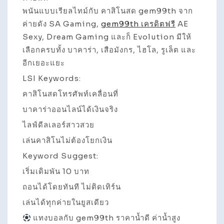
พนันแบบเรียลไทม์กับ คาสิโนสด gem99th จาก
ค่ายดัง SA Gaming,
gem99th เครดิตฟรี
AE
Sexy, Dream Gaming และก็ Evolution มีให้
เลือกครบทั้ง บาคาร่า, เสือมังกร, ไฮโล, รูเล็ต และ
อีกเยอะแยะ
LSI Keywords:
คาสิโนสดโทรศัพท์เคลื่อนที่
บาคาร่าออนไลน์ได้เงินจริง
ไลฟ์ดีลเลอร์สาวสวย
เล่นคาสิโนไม่ต้องโยกเงิน
Keyword Suggest:
เริ่มเดิมพัน 10 บาท
ถอนได้โดยทันที ไม่ติดเทิร์น
เล่นได้ทุกค่ายในยูสเดียว
แทงบอลกับ gem99th ราคาน้ำดี ค่าน้ำสูง