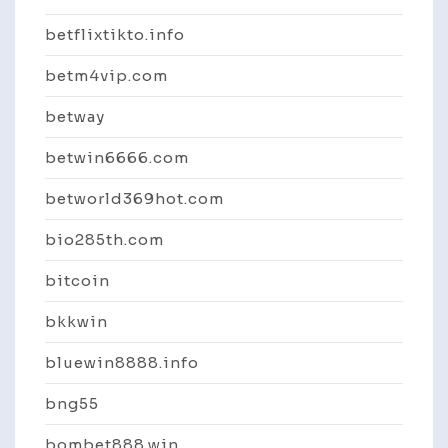
betflixtikto.info
betm4vip.com
betway
betwin6666.com
betworld369hot.com
bio285th.com
bitcoin
bkkwin
bluewin8888.info
bng55
bombet888.win