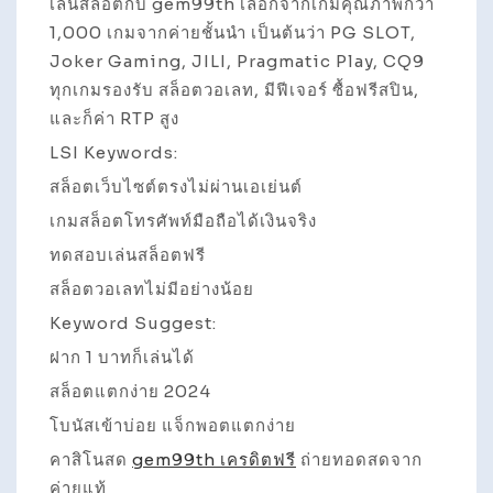
เล่นสล็อตกับ gem99th เลือกจากเกมคุณภาพกว่า
1,000 เกมจากค่ายชั้นนำ เป็นต้นว่า PG SLOT,
Joker Gaming, JILI, Pragmatic Play, CQ9
ทุกเกมรองรับ สล็อตวอเลท, มีฟีเจอร์ ซื้อฟรีสปิน,
และก็ค่า RTP สูง
LSI Keywords:
สล็อตเว็บไซต์ตรงไม่ผ่านเอเย่นต์
เกมสล็อตโทรศัพท์มือถือได้เงินจริง
ทดสอบเล่นสล็อตฟรี
สล็อตวอเลทไม่มีอย่างน้อย
Keyword Suggest:
ฝาก 1 บาทก็เล่นได้
สล็อตแตกง่าย 2024
โบนัสเข้าบ่อย แจ็กพอตแตกง่าย
คาสิโนสด
gem99th เครดิตฟรี
ถ่ายทอดสดจาก
ค่ายแท้