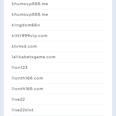
khumsup888.me
khumsup888.me
kingdom66n
kitti999vip.com
ktv4sd.com
lalikabetsgame.com
lion123
lionth168.com
lionth168.com
live22
live22slot