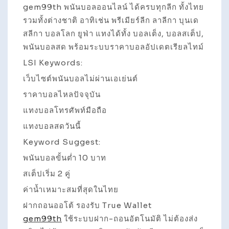
gem99th พนันบอลออนไลน์ ได้ครบทุกลีก ทั้งไทย
รวมทั้งต่างชาติ อาทิเช่น พรีเมียร์ลีก ลาลีกา บุนเด
สลีกา บอลโลก ยูฟ่า แทงได้ทั้ง บอลเต็ง, บอลสเต็ป,
พนันบอลสด พร้อมระบบราคาบอลอัปเดตเรียลไทม์
LSI Keywords:
เว็บไซต์พนันบอลไม่ผ่านเอเย่นต์
ราคาบอลไหลปัจจุบัน
แทงบอลโทรศัพท์มือถือ
แทงบอลสดวันนี้
Keyword Suggest:
พนันบอลขั้นต่ำ 10 บาท
สเต็ปเริ่ม 2 คู่
ค่าน้ำเหมาะสมที่สุดในไทย
ฝากถอนออโต้ รองรับ True Wallet
gem99th
ใช้ระบบฝาก-ถอนอัตโนมัติ ไม่ต้องส่ง