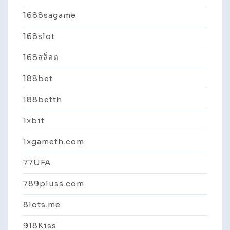
1688sagame
168slot
168สล็อต
188bet
188betth
1xbit
1xgameth.com
77UFA
789pluss.com
8lots.me
918Kiss