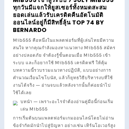
MIB555 เข้าสู่ระบบ 7 JULY MIB555
ทุกวันมีแจกให้ยูสเซอร์ทั้งหมดสะสม
ยอดเล่นแล้วรับเครดิตคืนอัตโนมัติ
ออนไลน์อยู่ก็มีสิทธิ์ลุ้น TOP 74 BY
BERNARDO
Mib555 คือหนึ่งในแพลตฟอร์มที่ผู้เล่นไทยมีความ
สนใจ หากคุณกำลังมองหาแนวทาง Mib555 สมัคร
อย่างปลอดภัย จำต้องรู้ขั้นตอนเมื่อ Mib555 เข้า
ระบบ และก็อยากใช้ Mib555 เครดิตฟรี ให้คุ้ม
บทความนี้รวบรวมแนวทางปฏิบัติ, แบบอย่างการ
คำนวณเงื่อนไขโบนัส, แล้วก็ยุทธวิธีบริหารงบที่ใช้
งานได้จริง — อ่านจบแล้วหลังจากนั้นก็ค่อยนำไป
ใช้ได้เลย
บทนำ — เพราะอะไรจำต้องอ่านคู่มือนี้ก่อนเริ่ม
เล่น Mib555
การเริ่มต้นบนแพลตฟอร์มเกมออนไลน์โดยไม่อ่าน
ข้อจำกัดมักนำไปสู่ปัญหา อย่างเช่น เทิร์นโอเวอร์สูง