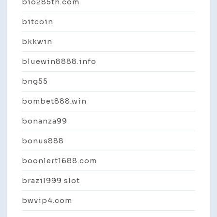
bio285th.com
bitcoin
bkkwin
bluewin8888.info
bng55
bombet888.win
bonanza99
bonus888
boonlert1688.com
brazil999 slot
bwvip4.com