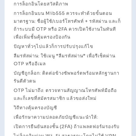
การล็อกอินโดยสวัสดิภาพ
การล็อกอินบน Mib555 ควรจะทำด้วยขั้นตอน
มาตรฐาน: ชื่อผู้ใช้/เบอร์โทรศัพท์ + รหัสผ่าน และก็
ถ้าระบบมี OTP หรือ 2FA ควรเปิดใช้งานในทันที
เพื่อเพิ่มชั้นคุ้มครองป้องกัน
ปัญหาทั่วๆไปแล้วก็การปรับปรุงแก้ไข
ลืมรหัสผ่าน: ใช้เมนู “ลืมรหัสผ่าน” เพื่อรีเซ็ตผ่าน
OTP หรืออีเมล
บัญชีถูกล็อก: ติดต่อข้างซัพพอร์ตพร้อมหลักฐานกา
รันตีตัวตน
OTP ไม่มาถึง: ตรวจทานสัญญาณโทรศัพท์มือถือ
และก็เลขที่สมัครสมาชิก แล้วขอส่งใหม่
วิถีทางคุ้มครองบัญชี
เพื่อรักษาความปลอดภัยบัญชีแนะนำให้:
เปิดการยืนยันสองชั้น (2FA) ถ้าแพลตฟอร์มรองรับ
ไม่ล็อกอินผ่าน Wi-Fi สาธารณะโดยไม่ใช้ VPN