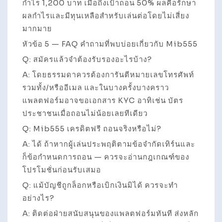
กำไร 1,200 บาท เมื่อถึงเป้าถอน 50% ผลคือรักษา
ผลกำไรและมีทุนเหลือสำหรับเล่นต่อโดยไม่เสี่ยง
มากมาย
หัวข้อ 5 — FAQ คำถามที่พบบ่อยเกี่ยวกับ Mib555
Q: สมัครแล้วจำต้องรับรองอะไรบ้าง?
A: โดยธรรมดาควรต้องการันตีหมายเลขโทรศัพท์
รวมทั้ง/หรืออีเมล และในบางครั้งบางคราว
แพลตฟอร์มอาจขอเอกสาร KYC อาทิเช่น บัตร
ประชาชนเมื่อถอนไม่น้อยเลยทีเดียว
Q: Mib555 เครดิตฟรี ถอนจริงหรือไม่?
A: ได้ ถ้าหากผู้เล่นประพฤติตามข้อจำกัดเทิร์นและ
ก็ข้อกำหนดการถอน — ควรจะอ่านกฎเกณฑ์ของ
โปรโมชั่นก่อนรับเสมอ
Q: แม้บัญชีถูกล็อกหรือเบิกเงินมิได้ ควรจะทำ
อย่างไร?
A: ติดต่อฝ่ายสนับสนุนของแพลตฟอร์มทันที ส่งหลัก