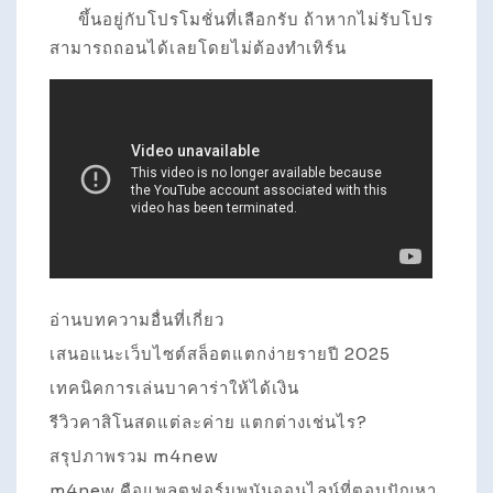
ขึ้นอยู่กับโปรโมชั่นที่เลือกรับ ถ้าหากไม่รับโปร
สามารถถอนได้เลยโดยไม่ต้องทำเทิร์น
อ่านบทความอื่นที่เกี่ยว
เสนอแนะเว็บไซต์สล็อตแตกง่ายรายปี 2025
เทคนิคการเล่นบาคาร่าให้ได้เงิน
รีวิวคาสิโนสดแต่ละค่าย แตกต่างเช่นไร?
สรุปภาพรวม m4new
m4new คือแพลตฟอร์มพนันออนไลน์ที่ตอบปัญหา