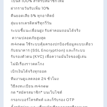
โบนัส 100% สำหรับสมาชิกใหม่
ฝากรายวันรับเพิ่ม 10%
คืนยอดเสีย 5% ทุกอาทิตย์
สุ่มแจกเครดิตฟรีทุกวี่วัน
ระบบชี้แนะเพื่อนฝูง รับค่าคอมถอนได้จริง
️ ความปลอดภัยสูงสุด
m4new ใช้ระบบคุ้มครองปกป้องข้อมูลแบบเดียว
กับธนาคาร (SSL Encryption) และก็ระบบ
รับรองตัวตน (KYC) เพื่อความมั่นใจของผู้เล่น
ไม่มีเรื่องราวคดโกง
เบิกเงินได้จริงทุกยอด
ทีมงานดูแลตลอด 24 ชั่วโมง
วิธีลงทะเบียน m4new
กด “สมัครสมาชิก” บนเว็บไซต์
กรอกเบอร์โทรศัพท์ และก็รับรอง OTP