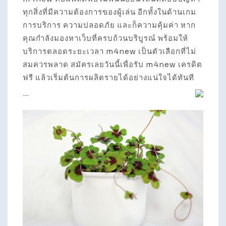
ทุกสิ่งที่มีความต้องการของผู้เล่น อีกทั้งในด้านเกม
การบริการ ความปลอดภัย และก็ความคุ้มค่า หาก
คุณกำลังมองหาเว็บที่ครบถ้วนบริบูรณ์ พร้อมให้
บริการตลอดระยะเวลา m4new เป็นตัวเลือกที่ไม่
สมควรพลาด สมัครเลยวันนี้เพื่อรับ m4new เครดิต
ฟรี แล้วเริ่มต้นการผลิตรายได้อย่างแน่ใจได้ทันที
…