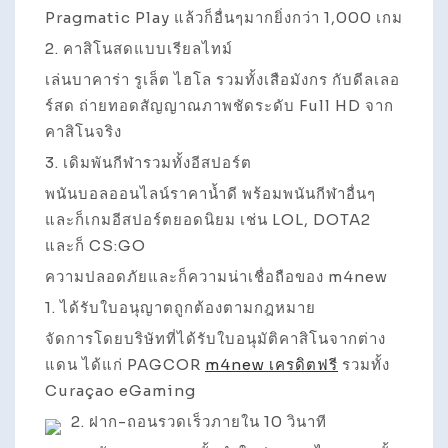
Pragmatic Play แล้วก็อื่นๆมากยิ่งกว่า 1,000 เกม
2. คาสิโนสดแบบเรียลไทม์
เล่นบาคาร่า รูเล็ต ไฮโล รวมทั้งเสือมังกร กับดีลเลอ
ร์สด ถ่ายทอดสัญญาณภาพชัดระดับ Full HD จาก
คาสิโนจริง
3. เดิมพันกีฬารวมทั้งอีสปอร์ต
พนันบอลออนไลน์ราคาน้ำดี พร้อมพนันกีฬาอื่นๆ
และก็เกมอีสปอร์ตยอดนิยม เช่น LOL, DOTA2
และก็ CS:GO
ความปลอดภัยและก็ความน่าเชื่อถือของ m4new
1. ได้รับใบอนุญาตถูกต้องตามกฎหมาย
จัดการโดยบริษัทที่ได้รับใบอนุมัติคาสิโนจากต่าง
แดน ได้แก่ PAGCOR
m4new เครดิตฟรี
รวมทั้ง
Curaçao eGaming
2. ฝาก-ถอนรวดเร็วภายใน 10 วินาที