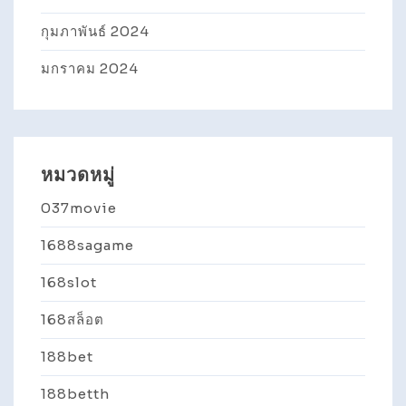
กุมภาพันธ์ 2024
มกราคม 2024
หมวดหมู่
037movie
1688sagame
168slot
168สล็อต
188bet
188betth