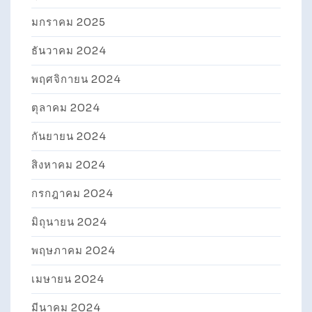
มกราคม 2025
ธันวาคม 2024
พฤศจิกายน 2024
ตุลาคม 2024
กันยายน 2024
สิงหาคม 2024
กรกฎาคม 2024
มิถุนายน 2024
พฤษภาคม 2024
เมษายน 2024
มีนาคม 2024