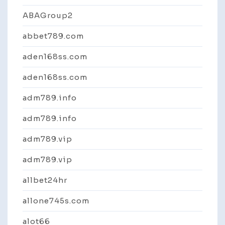
ABAGroup2
abbet789.com
aden168ss.com
aden168ss.com
adm789.info
adm789.info
adm789.vip
adm789.vip
allbet24hr
allone745s.com
alot66