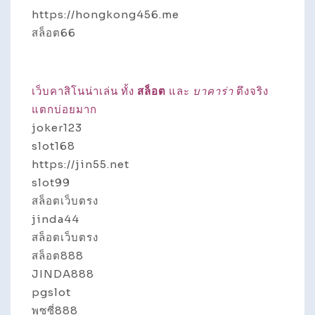
https://hongkong456.me
สล็อต66
เว็บคาสิโนน่าเล่น ทั้ง
สล็อต
และ
บาคาร่า
ตึงจริง
แตกบ่อยมาก
joker123
slot168
https://jin55.net
slot99
สล็อตเว็บตรง
jinda44
สล็อตเว็บตรง
สล็อต888
JINDA888
pgslot
พุซซี่888