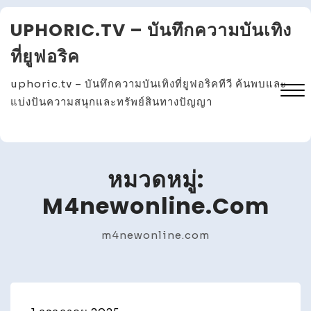
Skip
UPHORIC.TV – บันทึกความบันเทิง
to
content
ที่ยูฟอริค
uphoric.tv – บันทึกความบันเทิงที่ยูฟอริคทีวี ค้นพบและ
แบ่งปันความสนุกและทรัพย์สินทางปัญญา
Close
Menu
หมวดหมู่:
M4newonline.com
m4newonline.com