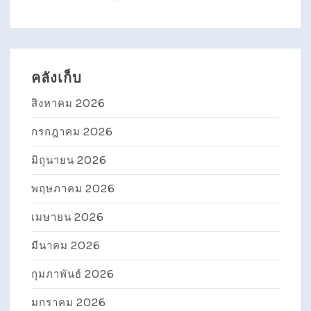
คลังเก็บ
สิงหาคม 2026
กรกฎาคม 2026
มิถุนายน 2026
พฤษภาคม 2026
เมษายน 2026
มีนาคม 2026
กุมภาพันธ์ 2026
มกราคม 2026