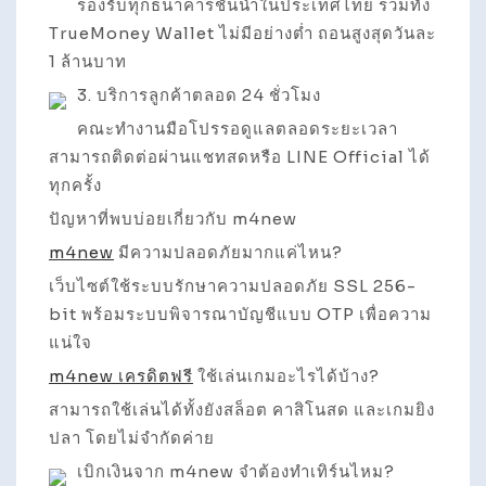
รองรับทุกธนาคารชั้นนำในประเทศไทย รวมทั้ง
TrueMoney Wallet ไม่มีอย่างต่ำ ถอนสูงสุดวันละ
1 ล้านบาท
3. บริการลูกค้าตลอด 24 ชั่วโมง
คณะทำงานมือโปรรอดูแลตลอดระยะเวลา
สามารถติดต่อผ่านแชทสดหรือ LINE Official ได้
ทุกครั้ง
ปัญหาที่พบบ่อยเกี่ยวกับ m4new
m4new
มีความปลอดภัยมากแค่ไหน?
เว็บไซต์ใช้ระบบรักษาความปลอดภัย SSL 256-
bit พร้อมระบบพิจารณาบัญชีแบบ OTP เพื่อความ
แน่ใจ
m4new เครดิตฟรี
ใช้เล่นเกมอะไรได้บ้าง?
สามารถใช้เล่นได้ทั้งยังสล็อต คาสิโนสด และเกมยิง
ปลา โดยไม่จำกัดค่าย
เบิกเงินจาก m4new จำต้องทำเทิร์นไหม?