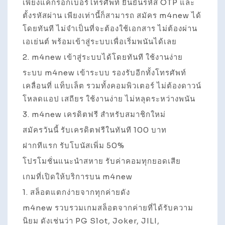
เพียงแค่กรอกเบอร์โทรศัพท์ ยืนยันรหัส OTP และ
ตั้งรหัสผ่าน เพียงเท่านี้ก็สามารถ สมัคร m4new ได้
โดยทันที ไม่จำเป็นที่จะต้องใช้เอกสาร ไม่ต้องผ่าน
เอเย่นต์ พร้อมเข้าสู่ระบบเพื่อเริ่มพนันได้เลย
2. m4new เข้าสู่ระบบได้โดยทันที ใช้งานง่าย
ระบบ m4new เข้าระบบ รองรับอีกทั้งโทรศัพท์
เคลื่อนที่ แท็บเล็ต รวมทั้งคอมพิวเตอร์ ไม่ต้องดาวน์
โหลดแอป เสถียร ใช้งานง่าย ไม่หลุดระหว่างพนัน
3. m4new เครดิตฟรี สำหรับสมาชิกใหม่
สมัครวันนี้ รับเครดิตฟรีในทันที 100 บาท
ฝากทีแรก รับโบนัสเพิ่ม 50%
โปรโมชั่นแนะนำสหาย รับค่าคอมทุกยอดเสีย
เกมที่เปิดให้บริการบน m4new
1. สล็อตแตกง่ายจากทุกค่ายดัง
m4new รวบรวมเกมสล็อตจากค่ายที่ได้รับความ
นิยม ดังเช่นว่า PG Slot, Joker, JILI,