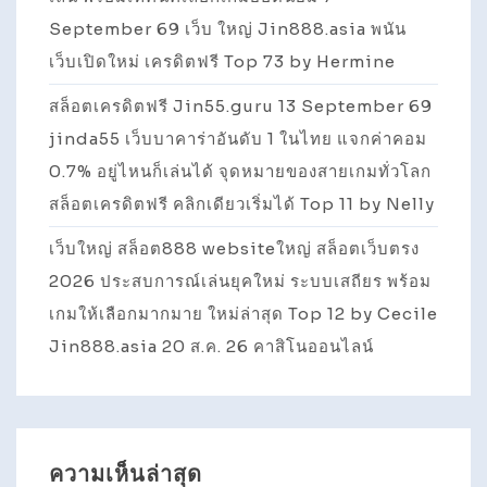
September 69 เว็บ ใหญ่ Jin888.asia พนัน
เว็บเปิดใหม่ เครดิตฟรี Top 73 by Hermine
สล็อตเครดิตฟรี Jin55.guru 13 September 69
jinda55 เว็บบาคาร่าอันดับ 1 ในไทย แจกค่าคอม
0.7% อยู่ไหนก็เล่นได้ จุดหมายของสายเกมทั่วโลก
สล็อตเครดิตฟรี คลิกเดียวเริ่มได้ Top 11 by Nelly
เว็บใหญ่ สล็อต888 websiteใหญ่ สล็อตเว็บตรง
2026 ประสบการณ์เล่นยุคใหม่ ระบบเสถียร พร้อม
เกมให้เลือกมากมาย ใหม่ล่าสุด Top 12 by Cecile
Jin888.asia 20 ส.ค. 26 คาสิโนออนไลน์
ความเห็นล่าสุด