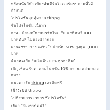
หรือพนันกีฬา เพียงทำเทิร์นโอเวอร์ครบตามที่ได้
กำหนด
โปรโมชั่นสุดคุ้มจาก tkbpg
ชื่อโปรโมชั่น เนื้อหา
ลงทะเบียนสมัครสมาชิกใหม่ รับเครดิตฟรี 100
บาททันที ไม่ต้องฝากก่อน
ฝากคราวแรกของวัน โบนัสเพิ่ม 50% สูงสุด 1,000
บาท
คืนยอดเสีย รับเงินคืน 10% ทุกอาทิตย์
เชิญเพื่อน รับค่าคอมไม่ชชัน 10% จากยอดฝากของ
สหาย
แนวทางรับ
tkbpg
เครดิตฟรี
เข้าระบบ tkbpg
ไปที่รายการอาหาร “โปรโมชั่น”
เลือก “รับเครดิตฟรี”