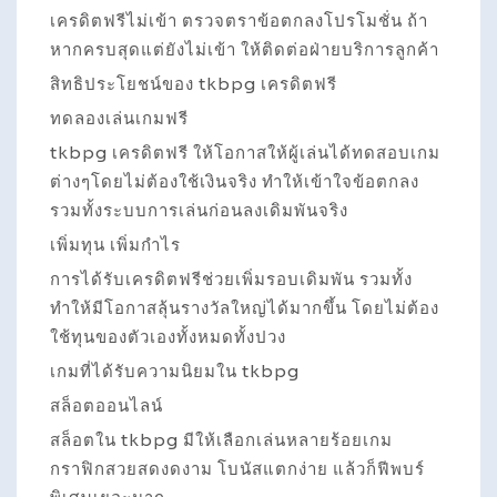
เครดิตฟรีไม่เข้า ตรวจตราข้อตกลงโปรโมชั่น ถ้า
หากครบสุดแต่ยังไม่เข้า ให้ติดต่อฝ่ายบริการลูกค้า
สิทธิประโยชน์ของ tkbpg เครดิตฟรี
ทดลองเล่นเกมฟรี
tkbpg เครดิตฟรี ให้โอกาสให้ผู้เล่นได้ทดสอบเกม
ต่างๆโดยไม่ต้องใช้เงินจริง ทำให้เข้าใจข้อตกลง
รวมทั้งระบบการเล่นก่อนลงเดิมพันจริง
เพิ่มทุน เพิ่มกำไร
การได้รับเครดิตฟรีช่วยเพิ่มรอบเดิมพัน รวมทั้ง
ทำให้มีโอกาสลุ้นรางวัลใหญ่ได้มากขึ้น โดยไม่ต้อง
ใช้ทุนของตัวเองทั้งหมดทั้งปวง
เกมที่ได้รับความนิยมใน tkbpg
สล็อตออนไลน์
สล็อตใน tkbpg มีให้เลือกเล่นหลายร้อยเกม
กราฟิกสวยสดงดงาม โบนัสแตกง่าย แล้วก็ฟีพบร์