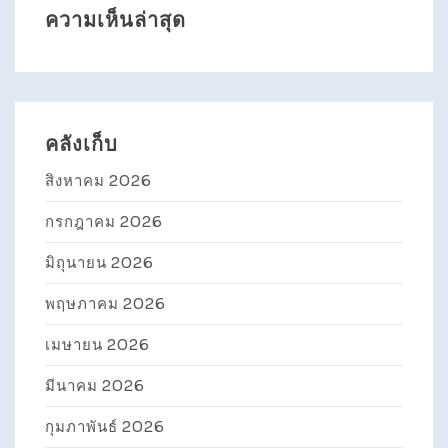
ความเห็นล่าสุด
คลังเก็บ
สิงหาคม 2026
กรกฎาคม 2026
มิถุนายน 2026
พฤษภาคม 2026
เมษายน 2026
มีนาคม 2026
กุมภาพันธ์ 2026