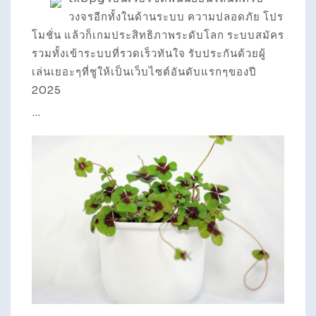
วงจรอีกทั้งในด้านระบบ ความปลอดภัย โปร
โมชั่น แล้วก็เกมประสิทธิภาพระดับโลก ระบบสมัคร
รวมทั้งเข้าระบบที่รวดเร็วทันใจ รับประกันด้วยผู้
เล่นเยอะๆที่ชูให้เป็นเว็บไซต์อันดับแรกๆของปี
2025
…