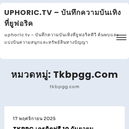
Skip
UPHORIC.TV – บันทึกความบันเทิง
to
content
ที่ยูฟอริค
uphoric.tv – บันทึกความบันเทิงที่ยูฟอริคทีวี ค้นพบและ
แบ่งปันความสนุกและทรัพย์สินทางปัญญา
Close
Menu
หมวดหมู่:
Tkbpgg.com
tkbpgg.com
17 พฤศจิกายน 2025