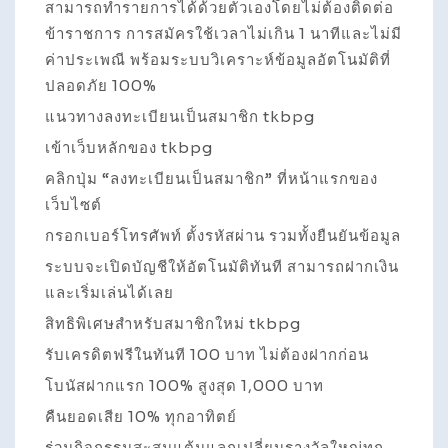
สามารถทำรายการได้ด้วยตัวเองโดยไม่ต้องติดต่อ
ข้าราชการ การสมัครใช้เวลาไม่เกิน 1 นาทีและไม่มี
ค่าประเพณี พร้อมระบบวิเคราะห์ข้อมูลอัตโนมัติที่
ปลอดภัย 100%
แนวทางลงทะเบียนเป็นสมาชิก tkbpg
เข้าเว็บหลักของ tkbpg
คลิกปุ่ม “ลงทะเบียนเป็นสมาชิก” ที่หน้าแรกของ
เว็บไซต์
กรอกเบอร์โทรศัพท์ ตั้งรหัสผ่าน รวมทั้งยืนยันข้อมูล
ระบบจะเปิดบัญชีให้อัตโนมัติทันที สามารถฝากเงิน
และเริ่มเล่นได้เลย
สิทธิพิเศษสำหรับสมาชิกใหม่ tkbpg
รับเครดิตฟรีในทันที 100 บาท ไม่ต้องฝากก่อน
โบนัสฝากแรก 100% สูงสุด 1,000 บาท
คืนยอดเสีย 10% ทุกอาทิตย์
ร่วมกิจกรรมสะสมแต้มแลกเปลี่ยนรางวัลใหญ่ทุก