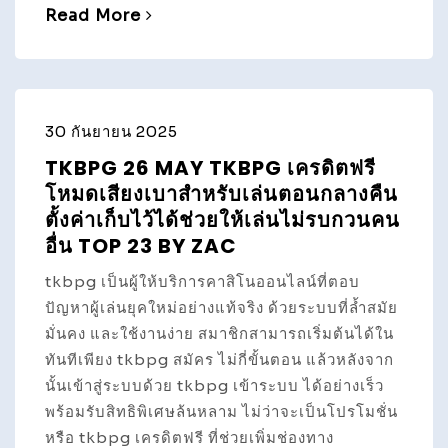
Read More
30 กันยายน 2025
TKBPG 26 MAY TKBPG เครดิตฟรี
โหมดเสียงเบาสำหรับเล่นตอนกลางคืน
ตั้งค่าเก็บไว้ได้ช่วยให้เล่นไม่รบกวนคน
อื่น TOP 23 BY ZAC
tkbpg เป็นผู้ให้บริการคาสิโนออนไลน์ที่ตอบ
ปัญหาผู้เล่นยุคใหม่อย่างแท้จริง ด้วยระบบที่ล้ำสมัย
มั่นคง และใช้งานง่าย สมาชิกสามารถเริ่มต้นได้ใน
ทันทีเพียง tkbpg สมัคร ไม่กี่ขั้นตอน แล้วหลังจาก
นั้นเข้าสู่ระบบด้วย tkbpg เข้าระบบ ได้อย่างเร็ว
พร้อมรับสิทธิพิเศษล้นหลาม ไม่ว่าจะเป็นโปรโมชั่น
หรือ tkbpg เครดิตฟรี ที่ช่วยเพิ่มช่องทาง