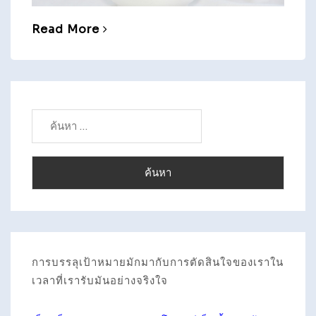
Read More
ค้นหา
สำหรับ:
การบรรลุเป้าหมายมักมากับการตัดสินใจของเราใน
เวลาที่เรารับมันอย่างจริงใจ