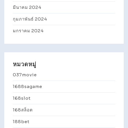
มีนาคม 2024
กุมภาพันธ์ 2024
มกราคม 2024
หมวดหมู่
037movie
1688sagame
168slot
168สล็อต
188bet