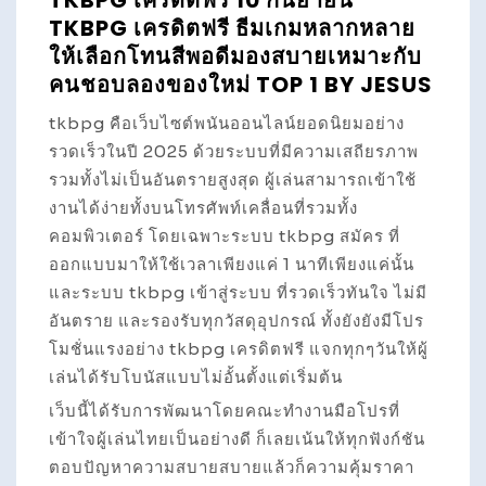
TKBPG เครดิตฟรี 10 กันยายน
TKBPG เครดิตฟรี ธีมเกมหลากหลาย
ให้เลือกโทนสีพอดีมองสบายเหมาะกับ
คนชอบลองของใหม่ TOP 1 BY JESUS
tkbpg คือเว็บไซต์พนันออนไลน์ยอดนิยมอย่าง
รวดเร็วในปี 2025 ด้วยระบบที่มีความเสถียรภาพ
รวมทั้งไม่เป็นอันตรายสูงสุด ผู้เล่นสามารถเข้าใช้
งานได้ง่ายทั้งบนโทรศัพท์เคลื่อนที่รวมทั้ง
คอมพิวเตอร์ โดยเฉพาะระบบ tkbpg สมัคร ที่
ออกแบบมาให้ใช้เวลาเพียงแค่ 1 นาทีเพียงแค่นั้น
และระบบ tkbpg เข้าสู่ระบบ ที่รวดเร็วทันใจ ไม่มี
อันตราย และรองรับทุกวัสดุอุปกรณ์ ทั้งยังยังมีโปร
โมชั่นแรงอย่าง tkbpg เครดิตฟรี แจกทุกๆวันให้ผู้
เล่นได้รับโบนัสแบบไม่อั้นตั้งแต่เริ่มต้น
เว็บนี้ได้รับการพัฒนาโดยคณะทำงานมือโปรที่
เข้าใจผู้เล่นไทยเป็นอย่างดี ก็เลยเน้นให้ทุกฟังก์ชัน
ตอบปัญหาความสบายสบายแล้วก็ความคุ้มราคา