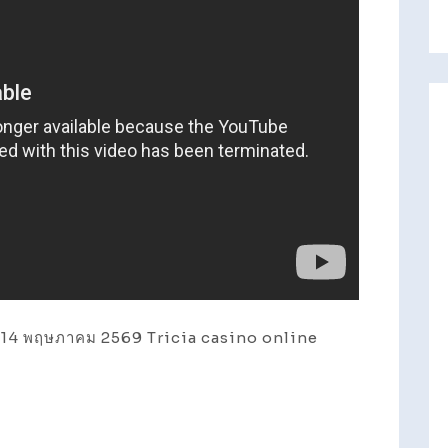
 14 พฤษภาคม 2569 Tricia casino online