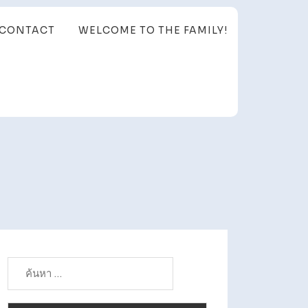
CONTACT
WELCOME TO THE FAMILY!
ค้นหา
สำหรับ: