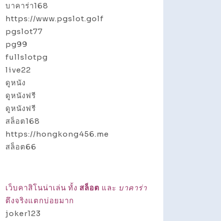
บาคาร่า168
https://www.pgslot.golf
pgslot77
pg99
fullslotpg
live22
ดูหนัง
ดูหนังฟรี
ดูหนังฟรี
สล็อต168
https://hongkong456.me
สล็อต66
เว็บคาสิโนน่าเล่น ทั้ง
สล็อต
และ
บาคาร่า
ตึงจริงแตกบ่อยมาก
joker123