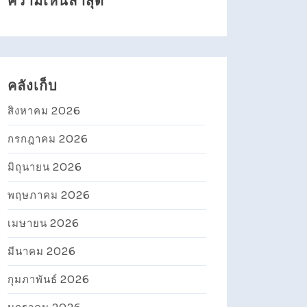
ความเห็นล่าสุด
คลังเก็บ
สิงหาคม 2026
กรกฎาคม 2026
มิถุนายน 2026
พฤษภาคม 2026
เมษายน 2026
มีนาคม 2026
กุมภาพันธ์ 2026