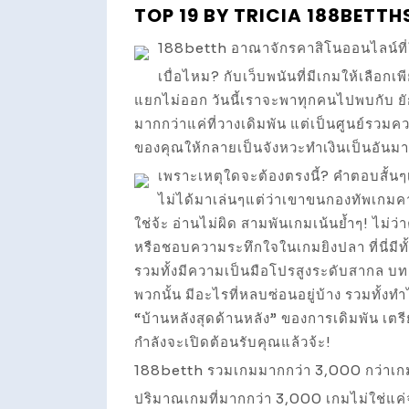
TOP 19 BY TRICIA 188BETTH
188betth อาณาจักรคาสิโนออนไลน์ที่
เบื่อไหม? กับเว็บพนันที่มีเกมให้เลือก
แยกไม่ออก วันนี้เราจะพาทุกคนไปพบกับ ยักษ์
มากกว่าแค่ที่วางเดิมพัน แต่เป็นศูนย์รวม
ของคุณให้กลายเป็นจังหวะทำเงินเป็นอันม
เพราะเหตุใดจะต้องตรงนี้? คำตอบสั้นๆเ
ไม่ได้มาเล่นๆแต่ว่าเขาขนกองทัพเกม
ใช่จ้ะ อ่านไม่ผิด สามพันเกมเน้นย้ำๆ! ไม่
หรือชอบความระทึกใจในเกมยิงปลา ที่นี่มีทั
รวมทั้งมีความเป็นมือโปรสูงระดับสากล บ
พวกนั้น มีอะไรที่หลบซ่อนอยู่บ้าง รวมทั้งท
“บ้านหลังสุดด้านหลัง” ของการเดิมพัน เ
กำลังจะเปิดต้อนรับคุณแล้วจ้ะ!
188betth รวมเกมมากกว่า 3,000 กว่าเกม! ส
ปริมาณเกมที่มากกว่า 3,000 เกมไม่ใช่แค่จ