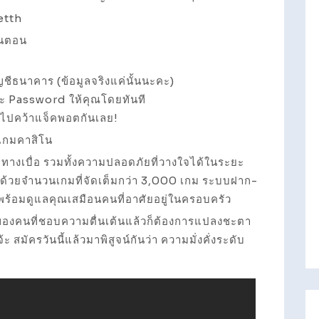
etth
ั้นตอน
ัญชีธนาคาร (ข้อมูลจริงแค่นั้นนะคะ)
ละ Password ให้คุณโดยทันที
แล้วไปคว้าแจ็คพอตกันเลย!
นเกมคาสิโน
างเบื่อ รวมทั้งความปลอดภัยที่วางใจได้ในระยะ
ะ ด้วยจำนวนเกมที่จัดเต็มกว่า 3,000 เกม ระบบฝาก-
ี่พร้อมดูแลคุณเสมือนคนที่อาศัยอยู่ในครอบครัว
ตี้ของคนที่ชอบความตื่นเต้นแล้วก็ต้องการแปลงชะตา
 สมัครวันนี้แล้วมาพิสูจน์กันว่า ความมั่งคั่งระดับ