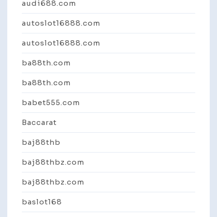
audi688.com
autoslot16888.com
autoslot16888.com
ba88th.com
ba88th.com
babet555.com
Baccarat
baj88thb
baj88thbz.com
baj88thbz.com
baslot168