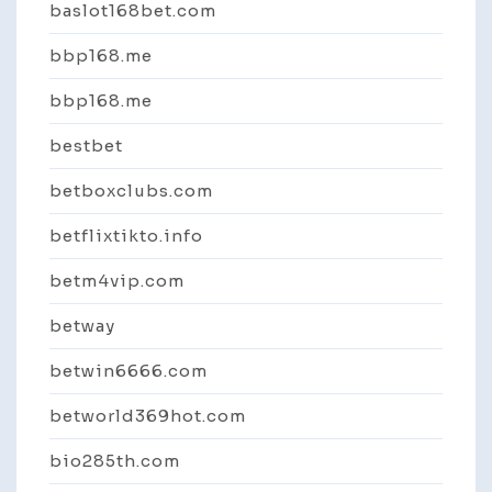
baslot168bet.com
bbp168.me
bbp168.me
bestbet
betboxclubs.com
betflixtikto.info
betm4vip.com
betway
betwin6666.com
betworld369hot.com
bio285th.com