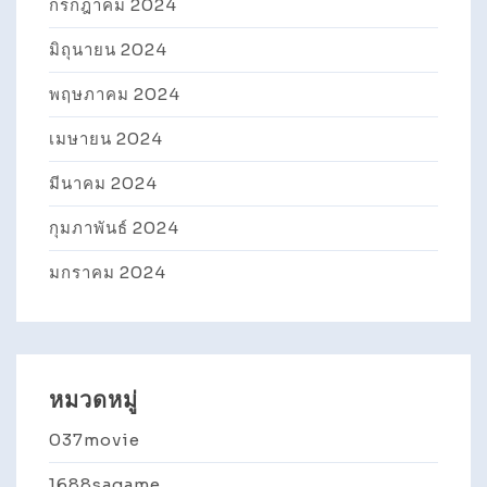
กรกฎาคม 2024
มิถุนายน 2024
พฤษภาคม 2024
เมษายน 2024
มีนาคม 2024
กุมภาพันธ์ 2024
มกราคม 2024
หมวดหมู่
037movie
1688sagame