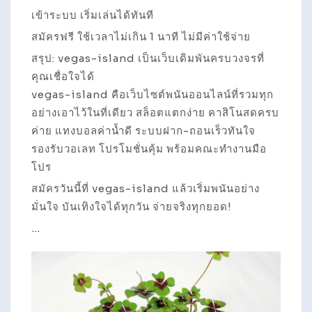
เข้าระบบ เริ่มเล่นได้ทันที
สมัครฟรี ใช้เวลาไม่เกิน 1 นาที ไม่มีค่าใช้จ่าย
สรุป: vegas-island เป็นเว็บเดิมพันครบวงจรที่
คุณเชื่อใจได้
vegas-island คือเว็บไซต์พนันออนไลน์ที่รวมทุก
อย่างเอาไว้ในที่เดียว สล็อตแตกง่าย คาสิโนสดครบ
ค่าย แทงบอลค่าน้ำดี ระบบฝาก-ถอนเร็วทันใจ
รองรับวอเลท โปรโมชั่นคุ้ม พร้อมคณะทำงานมือ
โปร
สมัครวันนี้ที่ vegas-island แล้วเริ่มพนันอย่าง
มั่นใจ บันเทิงใจได้ทุกวัน จ่ายจริงทุกยอด!
…