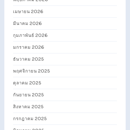
เมษายน 2026
มีนาคม 2026
กุมภาพันธ์ 2026
มกราคม 2026
ธันวาคม 2025
พฤศจิกายน 2025
ตุลาคม 2025
กันยายน 2025
สิงหาคม 2025
กรกฎาคม 2025