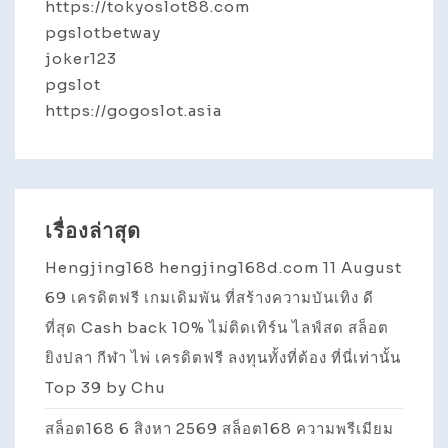
https://tokyoslot88.com
pgslotbetway
joker123
pgslot
https://gogoslot.asia
เรื่องล่าสุด
Hengjing168 hengjing168d.com 11 August
69 เครดิตฟรี เกมเดิมพัน ที่สร้างความบันเทิง ดี
ที่สุด Cash back 10% ไม่ติดเทิร์น ไลฟ์สด สล็อต
ยิงปลา กีฬา ไพ่ เครดิตฟรี ลงทุนทั้งที่ต้อง ที่นี่เท่านั้น
Top 39 by Chu
สล็อต168 6 สิงหา 2569 สล็อต168 ความพรีเมียม