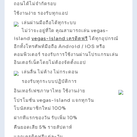
ถอนได้ไม่จำกัดรอบ
ใช้งานง่าย รองรับทุกแอป
เล่นผ่านมือถือได้ทุกระบบ
ไม่ว่าจะอยู่ที่ใด คุณสามารถเล่น vegas-
island
vegas-island เครดิตฟรี
ได้ทุกอุปกรณ์
อีกทั้งโทรศัพท์มือถือ Android / iOS หรือ
คอมพิวเตอร์ รองรับการใช้งานผ่านโปรแกรมเล่น
อินเตอร์เน็ตโดยไม่ต้องจัดตั้งแอป
เล่นลื่น ไม่ค้าง ไม่กระดอน
รองรับทุกระบบปฏิบัติการ
อินเทอร์เฟซภาษาไทย ใช้งานง่าย
โปรโมชั่น vegas-island แจกทุกวัน
โบนัสสมาชิกใหม่ 100%
ฝากทีแรกของวัน รับเพิ่ม 10%
คืนยอดเสีย 5% รายสัปดาห์
แจกเครดิตฟรีแต่ละวัน