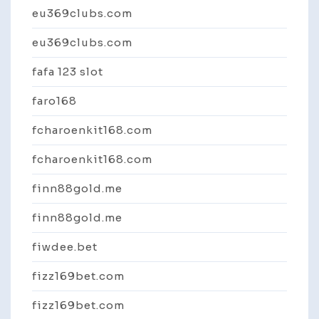
eu369clubs.com
eu369clubs.com
fafa 123 slot
faro168
fcharoenkit168.com
fcharoenkit168.com
finn88gold.me
finn88gold.me
fiwdee.bet
fizz169bet.com
fizz169bet.com