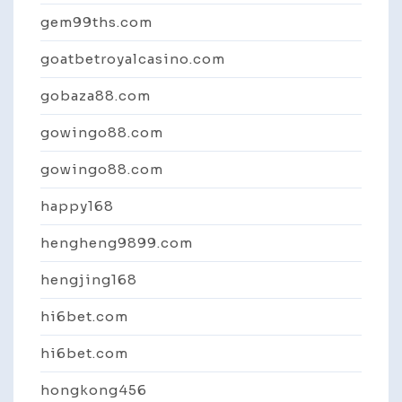
gem99ths.com
goatbetroyalcasino.com
gobaza88.com
gowingo88.com
gowingo88.com
happy168
hengheng9899.com
hengjing168
hi6bet.com
hi6bet.com
hongkong456