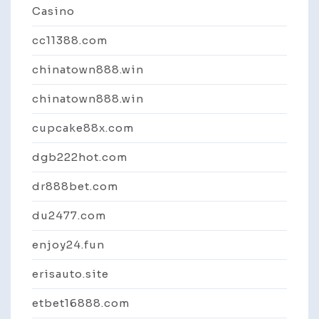
Casino
cc11388.com
chinatown888.win
chinatown888.win
cupcake88x.com
dgb222hot.com
dr888bet.com
du2477.com
enjoy24.fun
erisauto.site
etbet16888.com