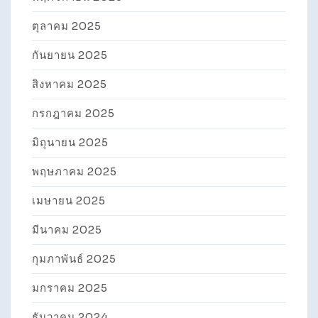
ตุลาคม 2025
กันยายน 2025
สิงหาคม 2025
กรกฎาคม 2025
มิถุนายน 2025
พฤษภาคม 2025
เมษายน 2025
มีนาคม 2025
กุมภาพันธ์ 2025
มกราคม 2025
ธันวาคม 2024