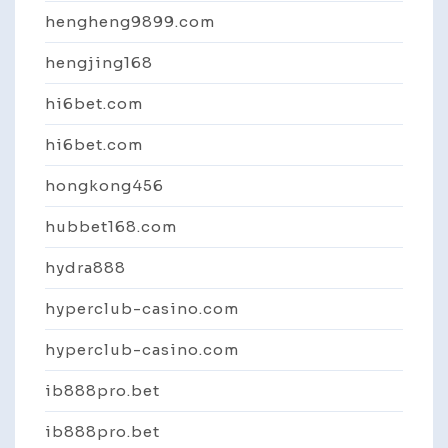
hengheng9899.com
hengjing168
hi6bet.com
hi6bet.com
hongkong456
hubbet168.com
hydra888
hyperclub-casino.com
hyperclub-casino.com
ib888pro.bet
ib888pro.bet