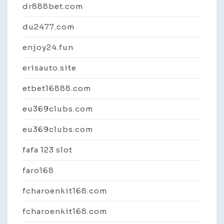
dr888bet.com
du2477.com
enjoy24.fun
erisauto.site
etbet16888.com
eu369clubs.com
eu369clubs.com
fafa 123 slot
faro168
fcharoenkit168.com
fcharoenkit168.com