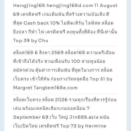
Hengjing168 hengjing168d.com 11 August
69 เครดิตฟรี เกมเดิมพัน ที่สร้างความบันเทิง ดี
ที่สุด Cash back 10% ไม่ติดเทิร์น ไลฟ์สด สล็อต
ยิงปลา กีฬา ไพ่ เครดิตฟรี ลงทุนทั้งที่ต้อง ที่นี่เท่านั้น
Top 39 by Chu
สล็อต168 6 สิงหา 2569 สล็อต168 ความพรีเมียม
ที่เข้าถึงได้จริง ชวนเพื่อนรับ 100 สายทุนน้อย
สมัครด่วน คุ้มค่าการเดิมพัน ที่สุดในวงการ สล็อต
เว็บตรง เข้าให้ทัน ก่อนรางวัลหลุดมือ Top 51 by
Margret Tangtem168e.com
สล็อตเว็บตรง สล็อต 2026 รวมทุกเรื่องที่ควรรู้ก่อน
เล่น พร้อมเทคนิคเลือกเกมยอดนิยม 7
September 69 เว็บ ใหญ่ Jin888.asia พนัน
เว็บเปิดใหม่ เครดิตฟรี Top 73 by Hermine