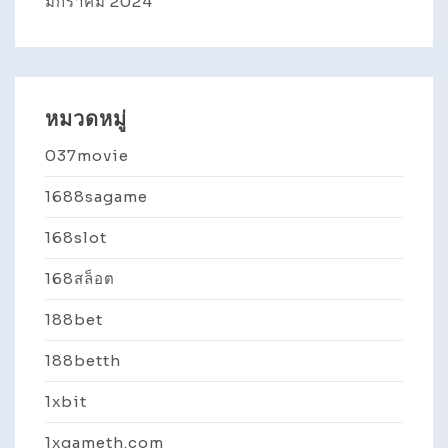
มกราคม 2024
หมวดหมู่
037movie
1688sagame
168slot
168สล็อต
188bet
188betth
1xbit
1xgameth.com