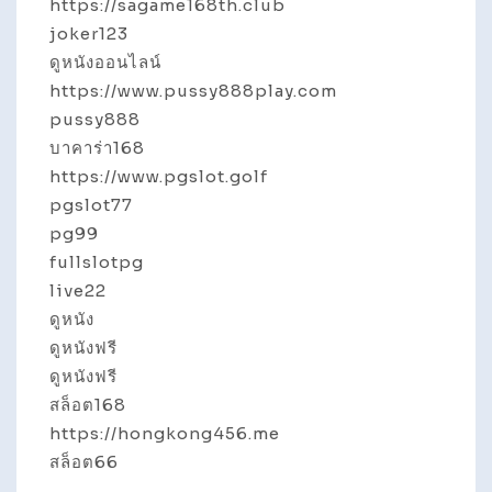
https://sagame168th.club
joker123
ดูหนังออนไลน์
https://www.pussy888play.com
pussy888
บาคาร่า168
https://www.pgslot.golf
pgslot77
pg99
fullslotpg
live22
ดูหนัง
ดูหนังฟรี
ดูหนังฟรี
สล็อต168
https://hongkong456.me
สล็อต66