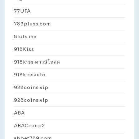
77UFA
789pluss.com
8lots.me
918Kiss
918kiss ดาวน์โหลด
918kissauto
928coins.vip
928coins.vip
ABA
ABAGroup2
abbet789.com