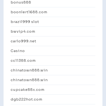
bonus888
boonlert1688.com
brazil999 slot
bwvip4.com
carlo999.net
Casino
cc11388.com
chinatown888.win
chinatown888.win
cupcake88x.com
dgb222hot.com