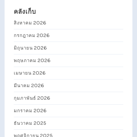
คลังเก็บ
สิงหาคม 2026
กรกฎาคม 2026
มิถุนายน 2026
พฤษภาคม 2026
เมษายน 2026
มีนาคม 2026
กุมภาพันธ์ 2026
มกราคม 2026
ธันวาคม 2025
พฤศจิกายน 2025