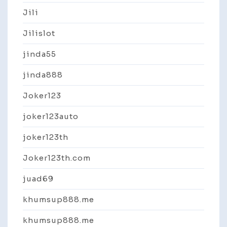
Jili
Jilislot
jinda55
jinda888
Joker123
joker123auto
joker123th
Joker123th.com
juad69
khumsup888.me
khumsup888.me