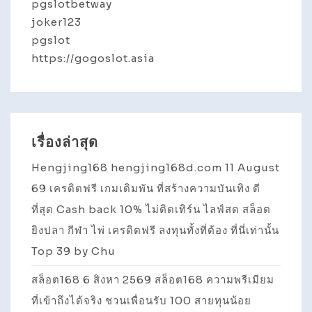
pgslotbetway
joker123
pgslot
https://gogoslot.asia
เรื่องล่าสุด
Hengjing168 hengjing168d.com 11 August
69 เครดิตฟรี เกมเดิมพัน ที่สร้างความบันเทิง ดี
ที่สุด Cash back 10% ไม่ติดเทิร์น ไลฟ์สด สล็อต
ยิงปลา กีฬา ไพ่ เครดิตฟรี ลงทุนทั้งที่ต้อง ที่นี่เท่านั้น
Top 39 by Chu
สล็อต168 6 สิงหา 2569 สล็อต168 ความพรีเมียม
ที่เข้าถึงได้จริง ชวนเพื่อนรับ 100 สายทุนน้อย