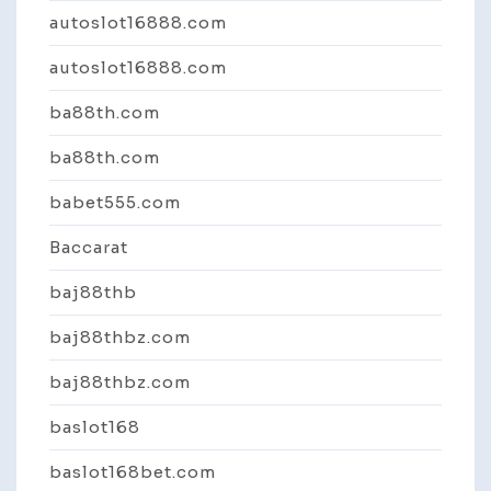
autoslot16888.com
autoslot16888.com
ba88th.com
ba88th.com
babet555.com
Baccarat
baj88thb
baj88thbz.com
baj88thbz.com
baslot168
baslot168bet.com