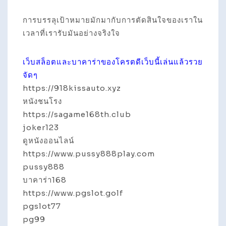
การบรรลุเป้าหมายมักมากับการตัดสินใจของเราใน
เวลาที่เรารับมันอย่างจริงใจ
เว็บสล็อตและบาคาร่าของโครตดีเว็บนี้เล่นแล้วรวย
จัดๆ
https://918kissauto.xyz
หนังชนโรง
https://sagame168th.club
joker123
ดูหนังออนไลน์
https://www.pussy888play.com
pussy888
บาคาร่า168
https://www.pgslot.golf
pgslot77
pg99