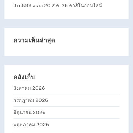
Jin888.asia 20 ส.ค. 26 คาสิโนออนไลน์
ความเห็นล่าสุด
คลังเก็บ
สิงหาคม 2026
กรกฎาคม 2026
มิถุนายน 2026
พฤษภาคม 2026