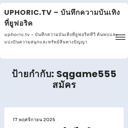
Skip
UPHORIC.TV – บันทึกความบันเทิง
to
content
ที่ยูฟอริค
uphoric.tv – บันทึกความบันเทิงที่ยูฟอริคทีวี ค้นพบและ
แบ่งปันความสนุกและทรัพย์สินทางปัญญา
Close
Menu
ป้ายกำกับ:
Sqgame555
สมัคร
17 พฤศจิกายน 2025