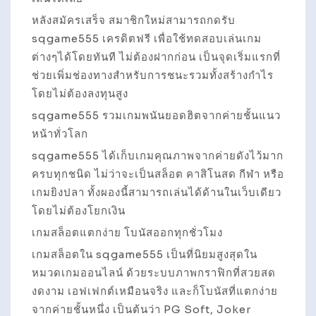
หลังสมัครเสร็จ สมาชิกใหม่สามารถกดรับ
sqgame555 เครดิตฟรี เพื่อใช้ทดสอบเล่นเกม
ต่างๆได้โดยทันที ไม่ต้องฝากก่อน เป็นจุดเริ่มแรกที่
ช่วยเพิ่มช่องทางสำหรับการชนะรวมทั้งสร้างกำไร
โดยไม่ต้องลงทุนสูง
sqgame555 รวมเกมพนันยอดฮิตจากค่ายชั้นแนว
หน้าทั่วโลก
sqgame555 ได้เก็บเกมคุณภาพจากค่ายดังไว้มาก
ครบทุกชนิด ไม่ว่าจะเป็นสล็อต คาสิโนสด กีฬา หรือ
เกมยิงปลา ทั้งผองนี้สามารถเล่นได้ด้านในเว็บเดียว
โดยไม่ต้องโยกเงิน
เกมสล็อตแตกง่าย โบนัสออกทุกชั่วโมง
เกมสล็อตใน sqgame555 เป็นที่นิยมสูงสุดใน
หมวดเกมออนไลน์ ด้วยระบบภาพกราฟิกที่สวยสด
งดงาม เอฟเฟกต์เหมือนจริง และก็โบนัสที่แตกง่าย
จากค่ายชั้นหนึ่ง เป็นต้นว่า PG Soft, Joker