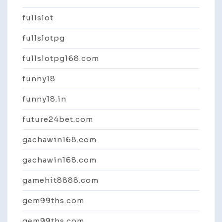
fullslot
fullslotpg
fullslotpg168.com
funny18
funny18.in
future24bet.com
gachawin168.com
gachawin168.com
gamehit8888.com
gem99ths.com
gem99ths.com