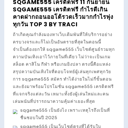
SQGAME555 เครดิตฟรี 11 กันยายน
SQGAME555 เครดิตฟรี กำไรดีเกิน
คาดฝากถอนออโต้รวดเร็วมากกำไรพุ่ง
ทุกวัน TOP 3 BY TRACI
ถ้าเกิดคุณกำลังมองหาเว็บเดิมพันที่ให้บริการอย่าง
ครบวงจรและก็ไม่เป็นอันตรายที่สุดในตอนนี้
จำเป็นต้องยกให้ sqgame555 เว็บไซต์ศูนย์รวมทุก
ความบันเทิงเอาไว้ภายในที่เดียว ไม่ว่าจะเป็นเกม
สล็อต คาสิโน กีฬา หรือเกมยิงปลา ตรงนี้คือแหล่ง
สรุปความบันเทิงใจที่ตอบโจทย์ผู้เล่นทุกเพศทุกวัย
การ sqgame555 สมัคร ทำได้ง่ายในไม่กี่ขั้นตอน
และยังมาพร้อมโปรโมชั่น sqgame555 เครดิตฟรี
ที่แจกจริงแต่ละวัน เหมาะทั้งยังผู้เล่นใหม่และคน
เล่นพนันที่ปรารถนาความคุ้มค่าเยอะที่สุด
sqgame555 เป็นยังไง เพราะเหตุไรถึงเป็นที่
ชื่นชอบในปี 2025
sqgame555 เป็นเว็บไซต์ตรงที่ได้รับใบ