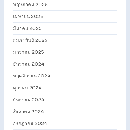
พฤษภาคม 2025
เมษายน 2025
มีนาคม 2025
กุมภาพันธ์ 2025
มกราคม 2025
ธันวาคม 2024
พฤศจิกายน 2024
ตุลาคม 2024
กันยายน 2024
สิงหาคม 2024
กรกฎาคม 2024