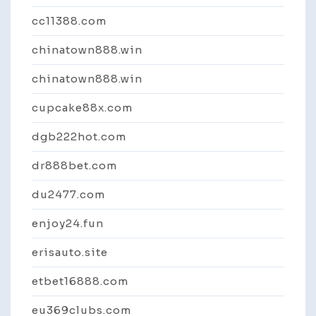
cc11388.com
chinatown888.win
chinatown888.win
cupcake88x.com
dgb222hot.com
dr888bet.com
du2477.com
enjoy24.fun
erisauto.site
etbet16888.com
eu369clubs.com