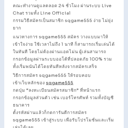
คณะทำงานดูแลตลอด 24 ชั่วโมง ผ่านระบบ Live
Chat รวมทั้ง Line Official
กรรมวิธีสมัครเป็นสมาชิก sqgame555 ง่าย ไม่ยุ่ง
ยาก
แนวทางการ sqgame555 สมัคร วางแบบมาให้
เข้าใจง่าย ใช้เวลาไม่ถึง 1 นาที ก็สามารถเริ่มเล่นได้
ในทันที โดยไม่ต้องผ่านแอดไม่น ผู้เล่นสามารถ
กรอกข้อมูลผ่านระบบออโต้ที่ปลอดภัย 100% รวม
ทั้งเริ่มพนันได้โดยทันทีหลังจากสมัครเสร็จ
วิธีการสมัคร sqgame555 ให้รอบคอบ
เข้าเว็บหลักของ
sqgame555
กดปุ่ม “ลงทะเบียนสมัครสมาชิก” ที่หน้าแรก
กรอกข้อมูลส่วนตัว เช่น เบอร์โทรศัพท์ รวมทั้งบัญชี
ธนาคาร
ตั้งรหัสผ่านแล้วก็กดการันตีการสมัคร
sqgame555 เข้าสู่ระบบ เพื่อรับโปรโมชั่นและเริ่ม
เล่นได้เลย