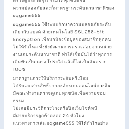
ตรวจดูประวัติธุรกรรมได้ทุกขั้นตอน
ความปลอดภัยและก็มาตรฐานระดับนานาชาติของ
sqgame555
sqgame555 ใช้ระบบรักษาความปลอดภัยระดับ
เดียวกับแบงค์ ด้วยเทคโนโลยี SSL 256-bit
Encryption เพื่อปกป้องข้อมูลของสมาชิกทุกคน
ไม่ให้รั่วไหล ทั้งยังยังผ่านการตรวจสอบจากหน่วย
งานเกมระดับนานาชาติ ทำให้เชื่อมั่นได้ว่าทุกการ
เดิมพันเป็นกลาง โปร่งใส แล้วก็ไม่เป็นอันตราย
100%
มาตรฐานการให้บริการระดับพรีเมียม
ได้รับเอกสารสิทธิ์จากองค์กรเกมออนไลน์ต่างถิ่น
มีคณะทำงานตรวจดูเกมทุกชนิดเพื่อความชอบ
ธรรม
ไม่เคยมีประวัติการโกงหรือปิดเว็บไซต์หนี
มีฝ่ายบริการลูกค้าตลอด 24 ชั่วโมง
แนวทางการเล่น sqgame555 ให้ได้กำไรอย่าง