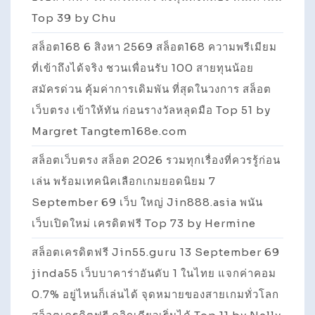
Top 39 by Chu
สล็อต168 6 สิงหา 2569 สล็อต168 ความพรีเมียม
ที่เข้าถึงได้จริง ชวนเพื่อนรับ 100 สายทุนน้อย
สมัครด่วน คุ้มค่าการเดิมพัน ที่สุดในวงการ สล็อต
เว็บตรง เข้าให้ทัน ก่อนรางวัลหลุดมือ Top 51 by
Margret Tangtem168e.com
สล็อตเว็บตรง สล็อต 2026 รวมทุกเรื่องที่ควรรู้ก่อน
เล่น พร้อมเทคนิคเลือกเกมยอดนิยม 7
September 69 เว็บ ใหญ่ Jin888.asia พนัน
เว็บเปิดใหม่ เครดิตฟรี Top 73 by Hermine
สล็อตเครดิตฟรี Jin55.guru 13 September 69
jinda55 เว็บบาคาร่าอันดับ 1 ในไทย แจกค่าคอม
0.7% อยู่ไหนก็เล่นได้ จุดหมายของสายเกมทั่วโลก