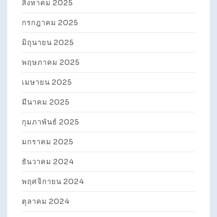
สิงหาคม 2025
กรกฎาคม 2025
มิถุนายน 2025
พฤษภาคม 2025
เมษายน 2025
มีนาคม 2025
กุมภาพันธ์ 2025
มกราคม 2025
ธันวาคม 2024
พฤศจิกายน 2024
ตุลาคม 2024