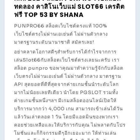
ทดลอง คาสิโนเว็บแม่ SLOT66 เครดิต
ฟรี TOP 53 BY SHANA
PUNPRO66 สล็อตเว็บไซต์ตรงแท้ 100%
เว็บไซต์ตรงไม่ผ่านเอเย่นต์ ไม่ผ่านตัวกลาง
มาตรฐานระดับนานาชาติ สมัครเลย!
อย่าคลาดโอกาสดีๆสำหรับการได้กำไรจากการ
เล่นSlot66กับสล็อตเว็บไซต์ตรงเลยนะครับ เรา
สล็อต punpro ขอพาคุณมาทำความรู้จักกับสล็อต
เว็บตรงไม่ผ่านเอเย่นต์ ไม่ผ่านตัวกลาง มาตรฐาน
API สุดยอดที่ดีที่สุดจากค่ายเกมชั้นนำระดับโลก
มากไม่น้อยเลยทีเดียว นำโดย PGSLOT รวมทั้ง
ค่ายเกมชั้นหนึ่งฯลฯ มีเกมสล็อตออนไลน์เปิดให้
บริการมากกว่า 4,000 เกม สามารถเข้าเล่นได้วัน
แล้ววันเล่าตลอด 1 วัน โดยมีแอดมินของพวกเรา
คอยช่วยเหลือและให้บริการกับคุณ ไม่พลาดกับโปร
โมชั่นและก็กิจกรรมดีๆอีกเยอะมาก ให้ท่านเล่น