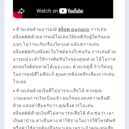
• ห้ามเล่นด้วยอารมณ์
สล็อต punpro
การเล่น
สล็อต66ด้วยอารมณ์ไม่เคยให้ผลดีกับผู้ใดกันแน่
แน่ๆ ไม่ว่าจะกับเรื่องใดๆแต่ แม้แต่การเล่น
สล็อต66กับสล็อตเว็บไซต์ตรงก็เช่นกัน การเล่นด้วย
อารมณ์จะทำให้การตัดสินใจของคุณห่วย ได้โอกาส
ตกลงใจผิดพลาดได้เยอะแยะ ด้วยเหตุนี้ ถ้าเกิดอยู่
ในอารมณ์ที่ไม่ดีล่ะก็ คุณควรต้องหลีกเลี่ยงการเล่น
ไปเลย
• ห้ามเล่นด้วยเงินที่ไม่อาจจะเสียได้ หากคุณ
วางแผนการเงินเป็นแล้ว ผมก็ขอแสดงความยินดี
ด้วย แต่อย่าลืมครับว่า คุณจึงควรไม่เล่น
สล็อต66ด้วยเงินที่ไม่สามารถเสียได้ ดังเช่นว่า เอา
เงินค่าบ้าน ค่าเดินทาง ค่าใช้จ่ายในการใช้โทรศัพท์
หรือค่าใช้จ่ายต้องอื่นๆมาเล่น เพราะถ้าคุณเล่นเสีย