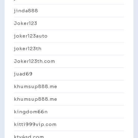
jinda888
Joker123
joker123auto
joker123th
Joker123th.com
juad69
khumsup888.me
khumsup888.me
kingdom66n
kitti999vip.com
ktv4sd.com