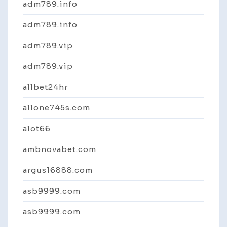
adm789.info
adm789.info
adm789.vip
adm789.vip
allbet24hr
allone745s.com
alot66
ambnovabet.com
argus16888.com
asb9999.com
asb9999.com