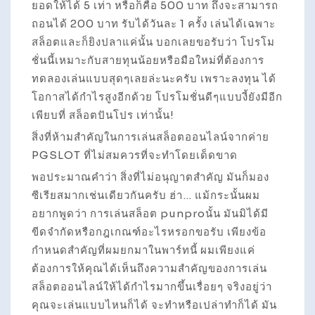
ยอดให้ได้ 5 เท่า หรือก็คือ 500 บาท ถึงจะสามารถ
ถอนได้ 200 บาท รับได้วันละ 1 ครั้ง เล่นได้เฉพาะ
สล็อตและก็ยิงปลาแค่นั้น บอกเลยขอรับว่า โปรโม
ชั่นนี้เหมาะกับสายทุนน้อยหรือมือใหม่ที่ต้องการ
ทดลองเล่นแบบสุดๆเลยล่ะนะครับ เพราะลงทุน ได้
โอกาสได้กำไรสูงอีกด้วย โปรโมชั่นดีๆแบบงี้ยังมีอีก
เพียบที่ สล็อตปันโปร เท่านั้น!
สิ่งที่ห้ามสำคัญในการเล่นสล็อตออนไลน์จากค่าย
PGSLOT ที่ไม่สมควรที่จะทำโดยเด็ดขาด
พอประมาณคำว่า สิ่งที่ไม่อนุญาตสำคัญ มันก็มอง
ซีเรียสมากเช่นเดียวกันครับ ฮ่า… แม้กระนั้นผม
อยากพูดว่า การเล่นสล็อต punproนั้น มันมิได้มี
ขีดจำกัดหรือกฎเกณฑ์อะไรหรอกขอรับ เพียงข้อ
กำหนดสำคัญที่ผมยกมาในพาร์ทนี้ ผมเพียงแค่
ต้องการให้คุณได้เห็นถึงความสำคัญของการเล่น
สล็อตออนไลน์ให้ได้กำไรมากขึ้นเรื่อยๆ จริงอยู่ว่า
คุณจะเล่นแบบไหนก็ได้ จะทำหรือเปล่าทำก็ได้ มัน