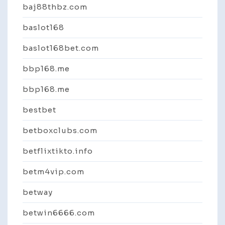
baj88thbz.com
baslot168
baslot168bet.com
bbp168.me
bbp168.me
bestbet
betboxclubs.com
betflixtikto.info
betm4vip.com
betway
betwin6666.com