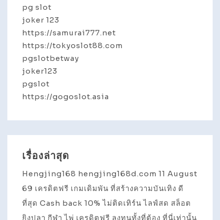
pg slot
joker 123
https://samurai777.net
https://tokyoslot88.com
pgslotbetway
joker123
pgslot
https://gogoslot.asia
เรื่องล่าสุด
Hengjing168 hengjing168d.com 11 August
69 เครดิตฟรี เกมเดิมพัน ที่สร้างความบันเทิง ดี
ที่สุด Cash back 10% ไม่ติดเทิร์น ไลฟ์สด สล็อต
ยิงปลา กีฬา ไพ่ เครดิตฟรี ลงทุนทั้งที่ต้อง ที่นี่เท่านั้น