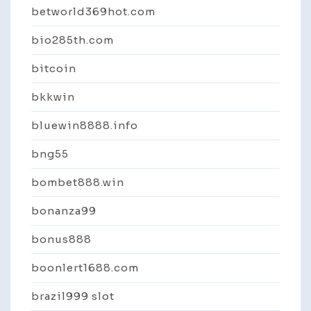
betworld369hot.com
bio285th.com
bitcoin
bkkwin
bluewin8888.info
bng55
bombet888.win
bonanza99
bonus888
boonlert1688.com
brazil999 slot