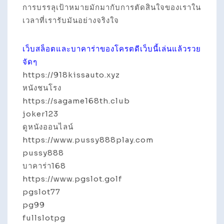
การบรรลุเป้าหมายมักมากับการตัดสินใจของเราใน
เวลาที่เรารับมันอย่างจริงใจ
เว็บสล็อตและบาคาร่าของโครตดีเว็บนี้เล่นแล้วรวย
จัดๆ
https://918kissauto.xyz
หนังชนโรง
https://sagame168th.club
joker123
ดูหนังออนไลน์
https://www.pussy888play.com
pussy888
บาคาร่า168
https://www.pgslot.golf
pgslot77
pg99
fullslotpg