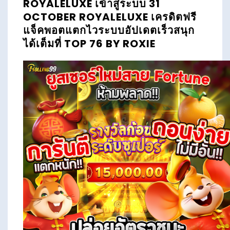
ROYALELUXE เข้าสู่ระบบ 31
OCTOBER ROYALELUXE เครดิตฟรี
แจ็คพอตแตกไวระบบอัปเดตเร็วสนุก
ได้เต็มที่ TOP 76 BY ROXIE