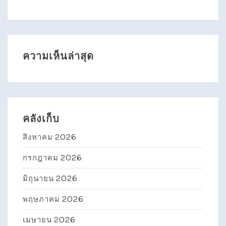
ความเห็นล่าสุด
คลังเก็บ
สิงหาคม 2026
กรกฎาคม 2026
มิถุนายน 2026
พฤษภาคม 2026
เมษายน 2026