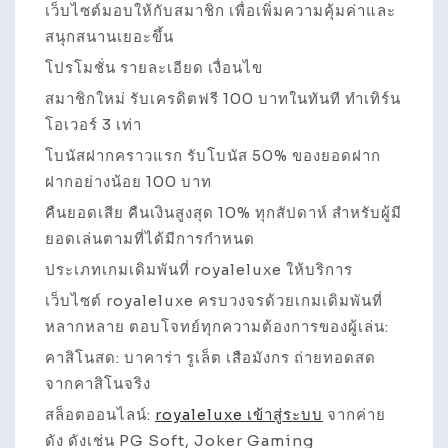
เว็บไซต์มอบให้กับสมาชิก เพื่อเพิ่มความคุ้มค่าและ
สนุกสนานเยอะขึ้น
โปรโมชั่น รายละเอียด เงื่อนไข
สมาชิกใหม่ รับเครดิตฟรี 100 บาทในทันที ทำเทิร์น
โอเวอร์ 3 เท่า
โบนัสฝากคราวแรก รับโบนัส 50% ของยอดฝาก
ฝากอย่างน้อย 100 บาท
คืนยอดเสีย คืนเงินสูงสุด 10% ทุกสัปดาห์ สำหรับผู้มี
ยอดเล่นตามที่ได้มีการกำหนด
ประเภทเกมเดิมพันที่ royaleluxe ให้บริการ
เว็บไซต์ royaleluxe ครบวงจรด้วยเกมเดิมพันที่
หลากหลาย ตอบโจทย์ทุกความต้องการของผู้เล่น:
คาสิโนสด: บาคาร่า รูเล็ต เสือมังกร ถ่ายทอดสด
จากคาสิโนจริง
สล็อตออนไลน์:
royaleluxe เข้าสู่ระบบ
จากค่าย
ดัง ดังเช่น PG Soft, Joker Gaming