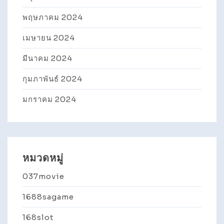
พฤษภาคม 2024
เมษายน 2024
มีนาคม 2024
กุมภาพันธ์ 2024
มกราคม 2024
หมวดหมู่
037movie
1688sagame
168slot