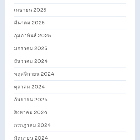
เมษายน 2025
มีนาคม 2025
กุมภาพันธ์ 2025
มกราคม 2025
ธันวาคม 2024
พฤศจิกายน 2024
ตุลาคม 2024
กันยายน 2024
สิงหาคม 2024
กรกฎาคม 2024
มิถุนายน 2024