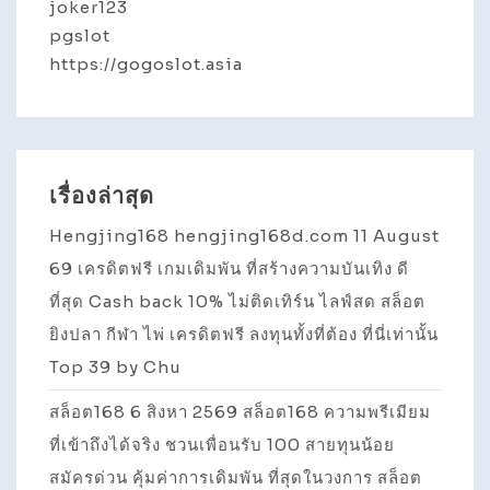
joker123
pgslot
https://gogoslot.asia
เรื่องล่าสุด
Hengjing168 hengjing168d.com 11 August
69 เครดิตฟรี เกมเดิมพัน ที่สร้างความบันเทิง ดี
ที่สุด Cash back 10% ไม่ติดเทิร์น ไลฟ์สด สล็อต
ยิงปลา กีฬา ไพ่ เครดิตฟรี ลงทุนทั้งที่ต้อง ที่นี่เท่านั้น
Top 39 by Chu
สล็อต168 6 สิงหา 2569 สล็อต168 ความพรีเมียม
ที่เข้าถึงได้จริง ชวนเพื่อนรับ 100 สายทุนน้อย
สมัครด่วน คุ้มค่าการเดิมพัน ที่สุดในวงการ สล็อต