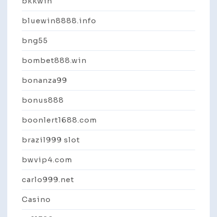
bkkwin
bluewin8888.info
bng55
bombet888.win
bonanza99
bonus888
boonlert1688.com
brazil999 slot
bwvip4.com
carlo999.net
Casino