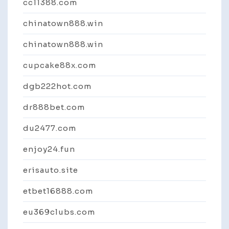
cc11388.com
chinatown888.win
chinatown888.win
cupcake88x.com
dgb222hot.com
dr888bet.com
du2477.com
enjoy24.fun
erisauto.site
etbet16888.com
eu369clubs.com