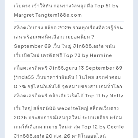
เว็บตรง เข้าให้ทัน ก่อนรางวัลหลุดมือ Top 51 by
Margret Tangtem168e.com
สล็อตเว็บตรง สล็อต 2026 รวมทุกเรื่องที่ควรรู้ก่อน
เล่น พร้อมเทคนิคเลือกเกมยอดนิยม 7
September 69 เว็บ ใหญ่ Jin888.asia พนัน
เว็บเปิดใหม่ เครดิตฟรี Top 73 by Hermine
สล็อตเครดิตฟรี Jin55.guru 13 September 69
jinda55 เว็บบาคาร่าอันดับ 1 ในไทย แจกค่าคอม
0.7% อยู่ไหนก็เล่นได้ จุดหมายของสายเกมทั่วโลก
สล็อตเครดิตฟรี คลิกเดียวเริ่มได้ Top 11 by Nelly
เว็บใหญ่ สล็อต888 websiteใหญ่ สล็อตเว็บตรง
2026 ประสบการณ์เล่นยุคใหม่ ระบบเสถียร พร้อม
เกมให้เลือกมากมาย ใหม่ล่าสุด Top 12 by Cecile
Jin888.asia 20 ส.ค. 26 คาสิโนออนไลน์