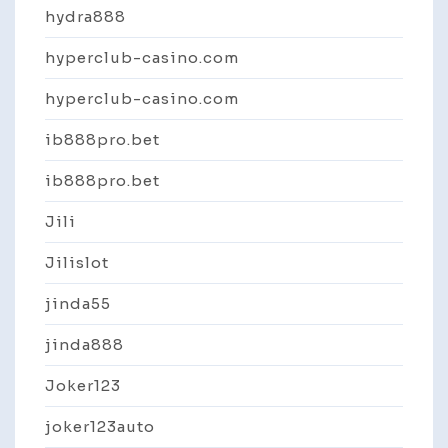
hydra888
hyperclub-casino.com
hyperclub-casino.com
ib888pro.bet
ib888pro.bet
Jili
Jilislot
jinda55
jinda888
Joker123
joker123auto