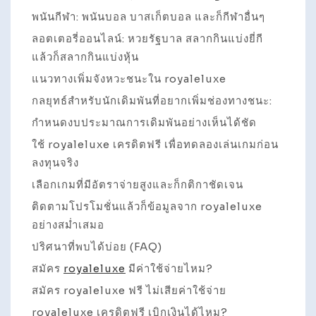
พนันกีฬา: พนันบอล บาสเก็ตบอล และก็กีฬาอื่นๆ
ลอตเตอรี่ออนไลน์: หวยรัฐบาล สลากกินแบ่งยี่กี
แล้วก็สลากกินแบ่งหุ้น
แนวทางเพิ่มจังหวะชนะใน royaleluxe
กลยุทธ์สำหรับนักเดิมพันที่อยากเพิ่มช่องทางชนะ:
กำหนดงบประมาณการเดิมพันอย่างเห็นได้ชัด
ใช้ royaleluxe เครดิตฟรี เพื่อทดลองเล่นเกมก่อน
ลงทุนจริง
เลือกเกมที่มีอัตราจ่ายสูงและก็กติกาชัดเจน
ติดตามโปรโมชั่นแล้วก็ข้อมูลจาก royaleluxe
อย่างสม่ำเสมอ
ปริศนาที่พบได้บ่อย (FAQ)
สมัคร
royaleluxe
มีค่าใช้จ่ายไหม?
สมัคร royaleluxe ฟรี ไม่เสียค่าใช้จ่าย
royaleluxe เครดิตฟรี เบิกเงินได้ไหม?