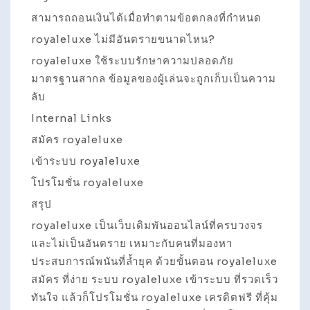
สามารถถอนเงินได้เมื่อทำตามข้อตกลงที่กำหนด
royaleluxe ไม่มีอันตรายขนาดไหน?
royaleluxe ใช้ระบบรักษาความปลอดภัย
มาตรฐานสากล ข้อมูลของผู้เล่นจะถูกเก็บเป็นความ
ลับ
Internal Links
สมัคร royaleluxe
เข้าระบบ royaleluxe
โปรโมชั่น royaleluxe
สรุป
royaleluxe เป็นเว็บเดิมพันออนไลน์ที่ครบวงจร
และไม่เป็นอันตราย เหมาะกับคนที่มองหา
ประสบการณ์พนันที่ล้ำยุค ด้วยขั้นตอน royaleluxe
สมัคร ที่ง่าย ระบบ royaleluxe เข้าระบบ ที่รวดเร็ว
ทันใจ แล้วก็โปรโมชั่น royaleluxe เครดิตฟรี ที่คุ้ม