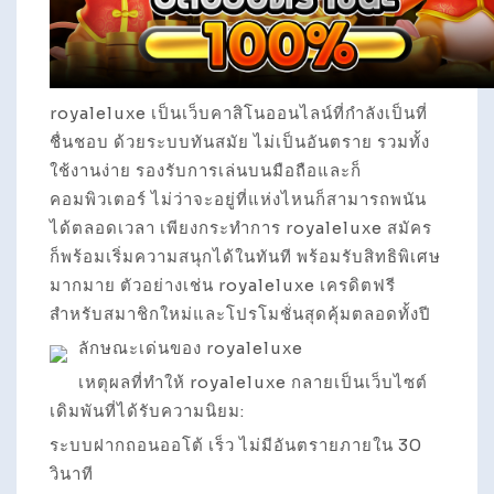
royaleluxe เป็นเว็บคาสิโนออนไลน์ที่กำลังเป็นที่
ชื่นชอบ ด้วยระบบทันสมัย ไม่เป็นอันตราย รวมทั้ง
ใช้งานง่าย รองรับการเล่นบนมือถือและก็
คอมพิวเตอร์ ไม่ว่าจะอยู่ที่แห่งไหนก็สามารถพนัน
ได้ตลอดเวลา เพียงกระทำการ royaleluxe สมัคร
ก็พร้อมเริ่มความสนุกได้ในทันที พร้อมรับสิทธิพิเศษ
มากมาย ตัวอย่างเช่น royaleluxe เครดิตฟรี
สำหรับสมาชิกใหม่และโปรโมชั่นสุดคุ้มตลอดทั้งปี
ลักษณะเด่นของ royaleluxe
เหตุผลที่ทำให้ royaleluxe กลายเป็นเว็บไซต์
เดิมพันที่ได้รับความนิยม:
ระบบฝากถอนออโต้ เร็ว ไม่มีอันตรายภายใน 30
วินาที