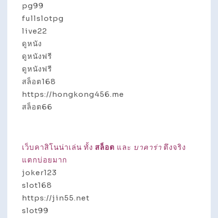
pg99
fullslotpg
live22
ดูหนัง
ดูหนังฟรี
ดูหนังฟรี
สล็อต168
https://hongkong456.me
สล็อต66
เว็บคาสิโนน่าเล่น ทั้ง
สล็อต
และ
บาคาร่า
ตึงจริง
แตกบ่อยมาก
joker123
slot168
https://jin55.net
slot99