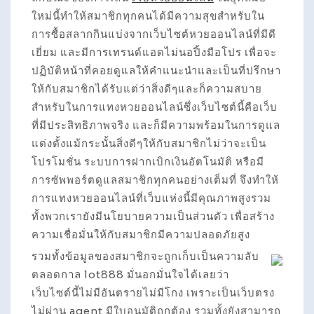
ใหม่นี้ทำให้สมาชิกทุกคนได้มีความสุขสำหรับใน
การซื้อสลากกินแบ่งจากเว็บไซต์หวยออนไลน์ที่มีดี
เยี่ยม และมีการเทรนด์แอดไม่นอปิ้งมือโปร เพื่อจะ
ปฏิบัติหน้าที่คอยดูแลให้คำแนะนำและเป็นที่ปรึกษา
ให้กับสมาชิกได้รับแต่ว่าสิ่งดีๆและก็ความสบาย
สำหรับในการแทงหวยออนไลน์ซึ่งเว็บไซต์นี้คือเว็บ
ที่มีประสิทธิภาพจริง และก็มีความพร้อมในการดูแล
แต่งตั้งแม้กระนั้นสิ่งดีๆให้กับสมาชิกไม่ว่าจะเป็น
โปรโมชั่น ระบบการฝากเบิกเงินอัตโนมัติ หรือมี
การซัพพอร์ตดูแลสมาชิกทุกคนอย่างเต็มที่ จึงทำให้
การแทงหวยออนไลน์ที่เว็บแห่งนี้มีคุณภาพสูงรวม
ทั้งพวกเรายังมีนโยบายความเป็นส่วนตัว เพื่อสร้าง
ความเชื่อมั่นให้กับสมาชิกมีความปลอดภัยสูง
รวมทั้งข้อมูลของสมาชิกจะถูกเก็บเป็นความลับ
ตลอดกาล lot888 มั่นอกมั่นใจได้เลยว่า
เว็บไซต์นี้ไม่มีอันตรายไม่มีโกง เพราะเป็นเว็บตรง
ไม่ผ่าน agent มีใบอนุมัติถูกต้อง รวมทั้งยังสามารถ