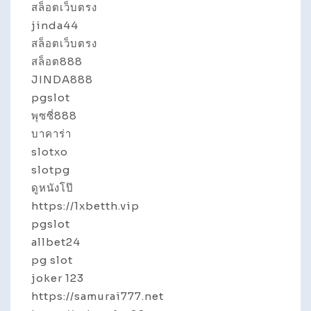
สล็อตเว็บตรง
jinda44
สล็อตเว็บตรง
สล็อต888
JINDA888
pgslot
พุซซี่888
บาคาร่า
slotxo
slotpg
ดูหนังโป๊
https://1xbetth.vip
pgslot
allbet24
pg slot
joker 123
https://samurai777.net