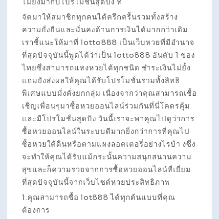
ไม่ยั้งมากับโปรโมชั่นสุดปัง ที่
จัดมาให้สมาชิกทุกคนได้ครึกครื้นรวมทั้งสร้าง
ความยั่งยืนและมั่นคงด้านการเงินได้มากกว่าเดิม
เราชี้แนะให้มาที่ lotto888 เป็นเว็บหวยที่มีอำนาจ
ที่สุดปัจจุบันนี้พูดได้ว่าเป็น lotto888 อันดับ 1 ของ
ไทยซึ่งสามารถแทงหวยได้ทุกชนิด ชำระเงินไม่ยั้ง
แถมยังส่งผลให้คุณได้รับโปรโมชั่นรวมทั้งสิทธิ
พิเศษแบบมั่งคั่งยกกลุ่ม เนื่องจากว่าคุณสามารถเชื้อ
เชิญเพื่อนๆมาซื้อหวยออนไลน์ร่วมกันที่นี่โคตรคุ้ม
และมีโปรโมชั่นสุดปัง วันนี้เราจะพาคุณไปดูว่าการ
ซื้อหวยออนไลน์ในระบบดีมากยิ่งกว่าการที่คุณไป
ซื้อหวยใต้ดินหรือตามแผงลอตเตอรี่อย่างไรบ้า งซึ่ง
จะทำให้คุณได้รับแม้กระนั้นความสนุกสนานความ
สุขและก็ความรวยจากการซื้อหวยออนไลน์ที่เยี่ยม
ที่สุดปัจจุบันนี้จากเว็บไซต์หวยประสิทธิภาพ
1.คุณสามารถซื้อ lot888 ได้ทุกต้นแบบที่คุณ
ต้องการ