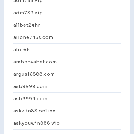
adm789.vip
adm789.vip
allbet24hr
allone745s.com
alot66
ambnovabet.com
argus16888.com
asb9999.com
asb9999.com
askwin88.online
askyouwin888 vip