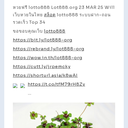
หวยฟรี lotto888 Lot888.org 23 MAR 25 Will
เว็บหวยในไทย
สล็อต
lotto888 ระบบฝาก-ถอน
รวดเร็ว Top 34
ขอขอบคุณเว็บ
lotto888
https://bit.ly/lot888-org
https://rebrand.ly/lot888-org
https://wow.in.th/lot888-org
https://cutt.ly/jrpemcky
https://shorturl.asia/k8wAI
https://t.co/tfM79rH8Zv
…