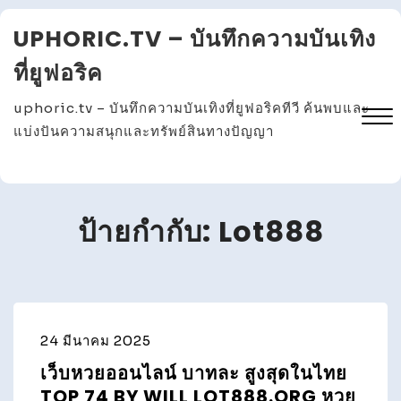
Skip
UPHORIC.TV – บันทึกความบันเทิง
to
content
ที่ยูฟอริค
uphoric.tv – บันทึกความบันเทิงที่ยูฟอริคทีวี ค้นพบและ
แบ่งปันความสนุกและทรัพย์สินทางปัญญา
Close
Menu
ป้ายกำกับ:
Lot888
24 มีนาคม 2025
เว็บหวยออนไลน์ บาทละ สูงสุดในไทย
TOP 74 BY WILL LOT888.ORG หวย