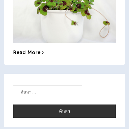
Read More
ค้นหา
สำหรับ: