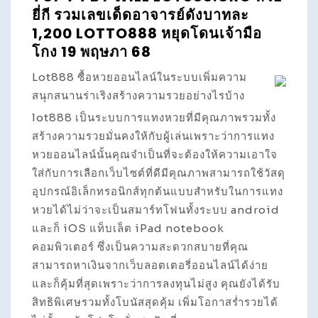
ยี่กี รวมเลขเด็ดอาจารย์ดังบาทละ
1,200 LOTTO888 หยุดโดนเจ้ามือ
โกง 19 พฤษภา 68
Lot888 ซื้อหวยออนไลน์ในระบบเพิ่มความ
สนุกสนานร่าเริงสร้างความรวยอย่างไรบ้าง
lot888 เป็นระบบการแทงหวยที่มีคุณภาพรวมทั้ง
สร้างความรวยมั่นคงให้กับผู้เล่นเพราะว่าการแทง
หวยออนไลน์นั้นคุณจำเป็นที่จะต้องให้ความเอาใจ
ใส่กับการเลือกเว็บไซต์ที่ดีมีคุณภาพสามารถใช้วัสดุ
อุปกรณ์อิเล็กทรอนิกส์ทุกต้นแบบสำหรับในการแทง
หวยได้ไม่ว่าจะเป็นสมาร์ทโฟนทั้งระบบ android
และก็ iOS แท็บเล็ต iPad notebook
คอมพิวเตอร์ ซึ่งเป็นความสะดวกสบายที่คุณ
สามารถหาเงินจากเว็บลอตเตอรี่ออนไลน์ได้ง่าย
และก็คุ้มที่สุดเพราะว่าการลงทุนไม่สูง คุณยังได้รับ
สิทธิพิเศษรวมทั้งโบนัสสุดคุ้ม เพิ่มโอกาสร่ำรวยได้