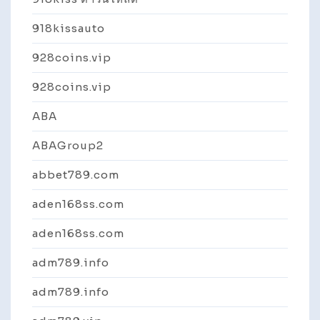
918kissauto
928coins.vip
928coins.vip
ABA
ABAGroup2
abbet789.com
aden168ss.com
aden168ss.com
adm789.info
adm789.info