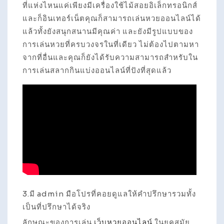
ที่แห่งไหนแค่เพียงมีเครื่องใช้ไม้สอยอิเล็กทรอนิกส์
และก็อินเทอร์เน็ตคุณก็สามารถเล่นหวยออนไลน์ได้
แล้วทั้งยังสนุกสนานมีคุณค่า และยังมีรูปแบบของ
การเล่นหวยที่ครบวงจรในที่เดียว ไม่ต้องไปตามหา
จากที่อื่นและคุณก็ยังได้รับความสามารถสำหรับใน
การเล่นสลากกินแบ่งออนไลน์ที่ปังที่สุดแล้ว
3.มี admin มือโปรที่คอยดูแลให้คำปรึกษารวมทั้ง
เป็นที่ปรึกษาได้จริง
ลักษณะของการเล่น
เว็บหวยออนไลน์
ในยุคสมัย