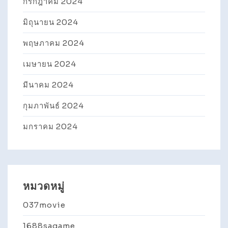
กรกฎาคม 2024
มิถุนายน 2024
พฤษภาคม 2024
เมษายน 2024
มีนาคม 2024
กุมภาพันธ์ 2024
มกราคม 2024
หมวดหมู่
037movie
1688sagame