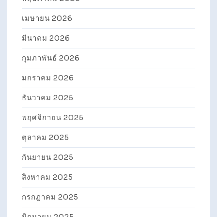
เมษายน 2026
มีนาคม 2026
กุมภาพันธ์ 2026
มกราคม 2026
ธันวาคม 2025
พฤศจิกายน 2025
ตุลาคม 2025
กันยายน 2025
สิงหาคม 2025
กรกฎาคม 2025
มิถุนายน 2025