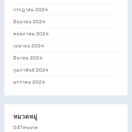
กรกฎาคม 2024
มิถุนายน 2024
พฤษภาคม 2024
เมษายน 2024
มีนาคม 2024
กุมภาพันธ์ 2024
มกราคม 2024
หมวดหมู่
037movie