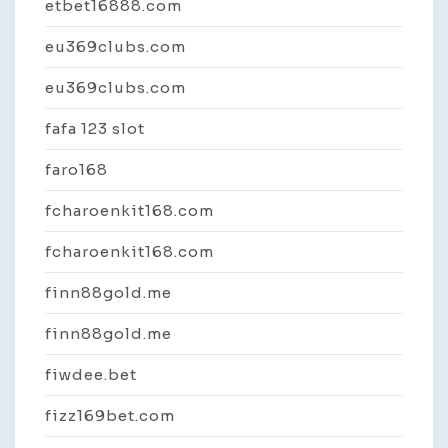
etbet16888.com
eu369clubs.com
eu369clubs.com
fafa 123 slot
faro168
fcharoenkit168.com
fcharoenkit168.com
finn88gold.me
finn88gold.me
fiwdee.bet
fizz169bet.com