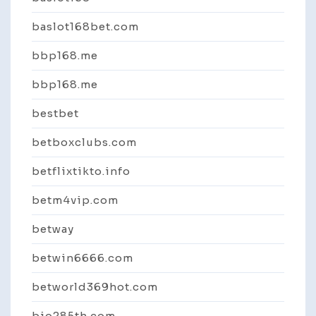
baslot168bet.com
bbp168.me
bbp168.me
bestbet
betboxclubs.com
betflixtikto.info
betm4vip.com
betway
betwin6666.com
betworld369hot.com
bio285th.com