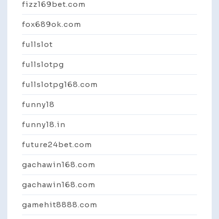
fizz169bet.com
fox689ok.com
fullslot
fullslotpg
fullslotpg168.com
funny18
funny18.in
future24bet.com
gachawin168.com
gachawin168.com
gamehit8888.com