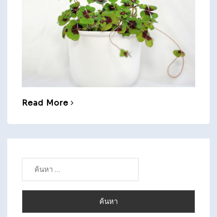
Read More
ค้นหา
สำหรับ: