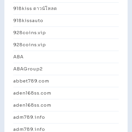
918kiss ดาวน์โหลด
918kissauto
928coins.vip
928coins.vip
ABA
ABAGroup2
abbet789.com
aden168ss.com
aden168ss.com
adm789.info
adm789.info