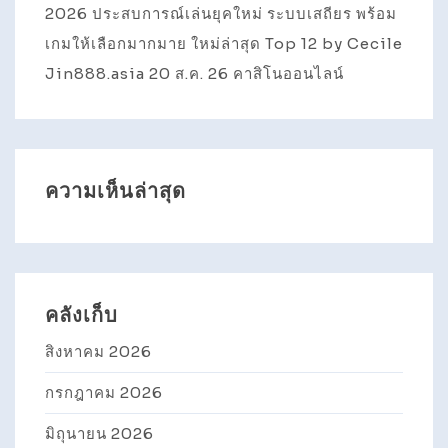
2026 ประสบการณ์เล่นยุคใหม่ ระบบเสถียร พร้อม
เกมให้เลือกมากมาย ใหม่ล่าสุด Top 12 by Cecile
Jin888.asia 20 ส.ค. 26 คาสิโนออนไลน์
ความเห็นล่าสุด
คลังเก็บ
สิงหาคม 2026
กรกฎาคม 2026
มิถุนายน 2026