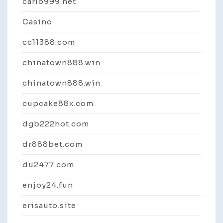
carlo999.net
Casino
cc11388.com
chinatown888.win
chinatown888.win
cupcake88x.com
dgb222hot.com
dr888bet.com
du2477.com
enjoy24.fun
erisauto.site