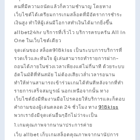
คนที่มีความถนัดแล้วก็ความชำนาญ โดยทาง
เว็บไซต์ได้เตรียมการเกมสล็อตที่มีอัตราการชำระ
เงินสูง ทำให้ผู้เล่นมีโอกาสทำเงินได้มากยิ่งขึ้น
allbet24hr บริการที่เร็วไว บริการครบครัน All In
One ในเว็บไซต์เดียว
จุดเด่นของ สล็อต918kiss เป็นระบบการบริการที่
รวดเร็วและทันใจ ผู้เล่นสามารถทำรายการฝาก-
ถอนได้ภายในช่วงเวลาเพียงแต่ไม่กี่นาที ด้วยระบบ
อัตโนมัติที่ทันสมัย ไม่ต้องเสียเวล่ำเวลารอนาน
ทำให้ท่านสามารถเข้าร่วมเกมได้ทันทีหลังจากที่ทำ
รายการเสร็จสมบูรณ์ นอกเหนือจากนั้น ทาง
เว็บไซต์ยังมีทีมงานมือโปรคอยให้บริการและก็ตอบ
คำถามของผู้เล่นตลอด 24 ชั่วโมง ทาง
918kiss
พวกเรายังมีจุดเด่นอื่นๆอีกไม่ว่าจะเป็น
1.เกมคุณภาพจากนานาประการค่าย
เว็บ allbet เก็บเกมสล็อตคุณภาพจากนานัปการ