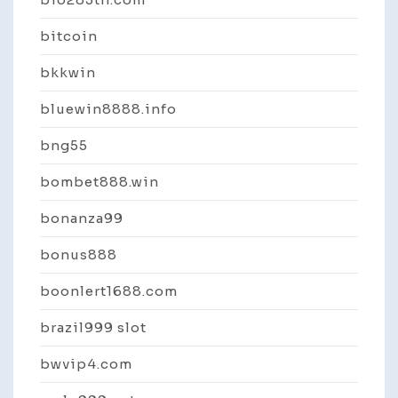
bitcoin
bkkwin
bluewin8888.info
bng55
bombet888.win
bonanza99
bonus888
boonlert1688.com
brazil999 slot
bwvip4.com