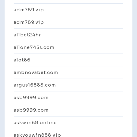
adm789.vip
adm789.vip
allbet24hr
allone745s.com
alot66
ambnovabet.com
argus16888.com
asb9999.com
asb9999.com
askwin88.online
askyouwin888 vip