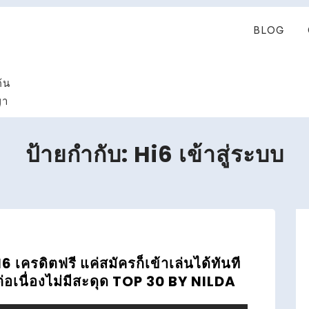
BLOG
ค้น
ญา
ป้ายกำกับ:
Hi6 เข้าสู่ระบบ
เครดิตฟรี แค่สมัครก็เข้าเล่นได้ทันที
่อเนื่องไม่มีสะดุด TOP 30 BY NILDA