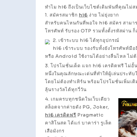
ทำไม hi6 ถึงเป็นเว็บไซต์เดิมพันที่คุณไม
1. สมัครสมาชิก
hi6
ง่าย ไม่ยุ่งยาก
สำหรับคนไหนกันที่พอใจ hi6 สมัคร สามาร
โทรศัพท์ รับรอง OTP รวมทั้งตั้งรหัสผ่าน ก็
2. เข้าระบบ hi6 ได้ทุกอุปกรณ์
hi6 เข้าระบบ รองรับทั้งยังโทรศัพท์มือ
หรือ Android ใช้งานได้อย่างลื่นไหล ไม่ต้
3. โปรโมชั่นเด็ด แจก hi6 เครดิตฟรี ไม่อั้
หนึ่งในคุณลักษณะเด่นที่ทำให้ผู้เล่นประทั
โดยไม่ต้องทำเทิร์น พร้อมโปรโมชั่นเพิ่มเติ
ลุ้นรางวัลได้ทุกวี่วัน
4. เกมครบทุกชนิดในเว็บเดียว
สล็อตจากค่ายดัง PG, Joker,
hi6 เครดิตฟรี
Pragmatic
คาสิโนสด ได้แก่ บาคาร่า รูเล็ต
เสือมังกร