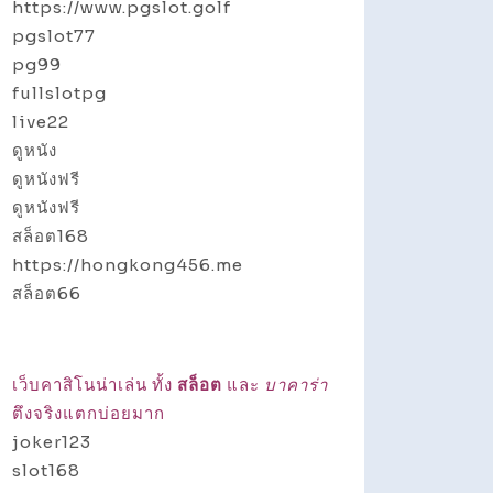
https://www.pgslot.golf
pgslot77
pg99
fullslotpg
live22
ดูหนัง
ดูหนังฟรี
ดูหนังฟรี
สล็อต168
https://hongkong456.me
สล็อต66
เว็บคาสิโนน่าเล่น ทั้ง
สล็อต
และ
บาคาร่า
ตึงจริงแตกบ่อยมาก
joker123
slot168