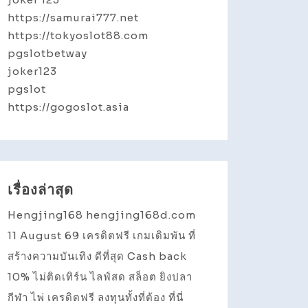
https://samurai777.net
https://tokyoslot88.com
pgslotbetway
joker123
pgslot
https://gogoslot.asia
เรื่องล่าสุด
Hengjing168 hengjing168d.com
11 August 69 เครดิตฟรี เกมเดิมพัน ที่
สร้างความบันเทิง ดีที่สุด Cash back
10% ไม่ติดเทิร์น ไลฟ์สด สล็อต ยิงปลา
กีฬา ไพ่ เครดิตฟรี ลงทุนทั้งที่ต้อง ที่นี่