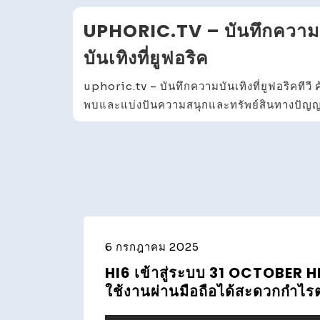
Skip
UPHORIC.TV – บันทึกความ
to
content
บันเทิงที่ยูฟอริค
uphoric.tv – บันทึกความบันเทิงที่ยูฟอริคทีวี 
พบและแบ่งปันความสนุกและทรัพย์สินทางปัญ
6 กรกฎาคม 2025
HI6 เข้าสู่ระบบ 31 OCTOBER HI6 
ใช้งานผ่านมือถือได้สะดวกกำไรต