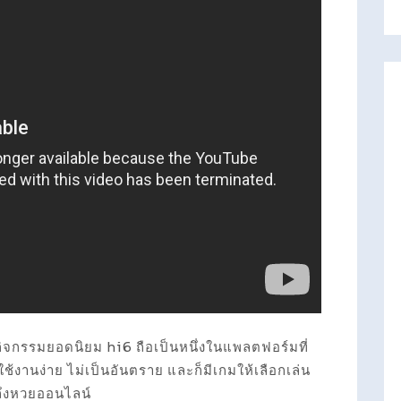
ิจกรรมยอดนิยม hi6 ถือเป็นหนึ่งในแพลตฟอร์มที่
 ใช้งานง่าย ไม่เป็นอันตราย และก็มีเกมให้เลือกเล่น
ถึงหวยออนไลน์