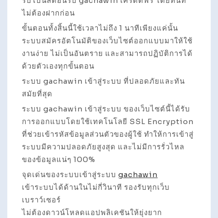
รับโบนัสต้อนรับ gachawin เครดิตฟรี โดยทันที
ไม่ต้องฝากก่อน
ขั้นตอนทั้งสิ้นนี้ใช้เวลาไม่ถึง 1 นาทีเพียงแค่นั้น
ระบบสมัครอัตโนมัติของเว็บไซต์ออกแบบมาให้ใช้
งานง่าย ไม่เป็นอันตราย และสามารถปฏิบัติการได้
ด้วยตัวเองทุกขั้นตอน
ระบบ gachawin เข้าสู่ระบบ ที่ปลอดภัยและทัน
สมัยที่สุด
ระบบ gachawin เข้าสู่ระบบ ของเว็บไซต์นี้ได้รับ
การออกแบบโดยใช้เทคโนโลยี SSL Encryption
ที่ช่วยเข้ารหัสข้อมูลส่วนตัวของผู้ใช้ ทำให้การเข้าสู่
ระบบมีความปลอดภัยสูงสุด และไม่มีการรั่วไหล
ของข้อมูลแน่ๆ 100%
จุดเด่นของระบบเข้าสู่ระบบ
gachawin
เข้าระบบได้ด้านในไม่กี่วินาที รองรับทุกเว็บ
เบราว์เซอร์
ไม่ต้องดาวน์โหลดแอปพลิเคชันให้ยุ่งยาก