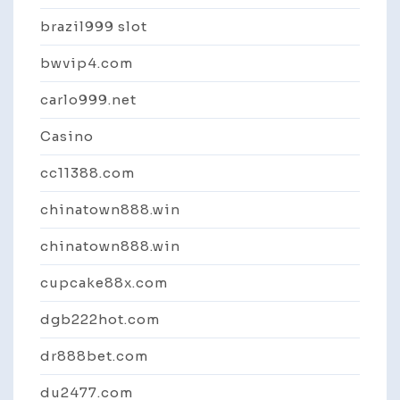
brazil999 slot
bwvip4.com
carlo999.net
Casino
cc11388.com
chinatown888.win
chinatown888.win
cupcake88x.com
dgb222hot.com
dr888bet.com
du2477.com