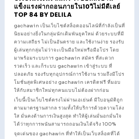
แข็งแรงฝากถอนภายใน10วิไม่มีดีเลย์
TOP 84 BY DELILA
gachawin เป็นเว็บไซต์สล็อตออนไลน์ที่กำลังเป็นที่
นิยมอย่างยิ่งในกลุ่มนักเดิมพันยุคใหม่ ด้วยระบบที่มี
ความเสถียร ไม่เป็นอันตราย และใช้งานง่าย รองรับ
ผู้เล่นทุกกลุ่มไม่ว่าจะเป็นมือใหม่หรือมือโปร โดย
มาพร้อมระบบการ gachawin สมัคร ที่สะดวก
รวดเร็ว และก็ระบบ gachawin เข้าสู่ระบบ ที่
ปลอดภัย รองรับทุกอุปกรณ์การใช้งาน รวมถึงมีโปร
โมชั่นสุดพิเศษอย่าง gachawin เครดิตฟรี ที่มอบ
ให้กับสมาชิกใหม่ทุกคนแบบไม่ต้องฝากก่อน
เว็บนี้เป็นเว็บไซต์ตรงไม่ผ่านเอเย่นต์ มีใบอนุมัติถูก
ตามมาตรฐานสากล รวมทั้งให้บริการด้วยความโล่ง
ใส มั่นคงด้านการเงินสูงสุด ทำให้ผู้เล่นมั่นอกมั่นใจ
ได้ว่าทุกการพนันสามารถถอนเงินได้จริง 100%
จุดเด่นของ gachawin ที่ทำให้เป็นเว็บสล็อตที่ได้