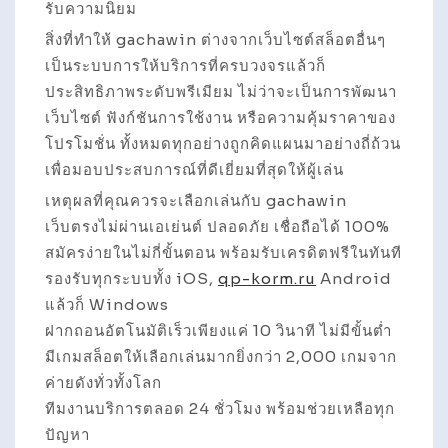
รับความนิยม
สิ่งที่ทำให้ gachawin ต่างจากเว็บไซต์สล็อตอื่นๆ
เป็นระบบการให้บริการที่ครบวงจรแล้วก็
ประสิทธิภาพระดับพรีเมียม ไม่ว่าจะเป็นการพัฒนา
เว็บไซต์ ฟังก์ชันการใช้งาน หรือความคุ้มราคาของ
โปรโมชั่น ทั้งหมดทุกอย่างถูกคิดแผนมาอย่างถี่ถ้วน
เพื่อมอบประสบการณ์ที่ดีเยี่ยมที่สุดให้ผู้เล่น
เหตุผลที่คุณควรจะเลือกเล่นกับ gachawin
เว็บตรงไม่ผ่านเอเย่นต์ ปลอดภัย เชื่อถือได้ 100%
สมัครง่ายในไม่กี่ขั้นตอน พร้อมรับเครดิตฟรีในทันที
รองรับทุกระบบทั้ง iOS,
qp-korm.ru
Android
แล้วก็ Windows
ฝากถอนอัตโนมัติเร็วเพียงแค่ 10 วินาที ไม่มีขั้นต่ำ
มีเกมสล็อตให้เลือกเล่นมากยิ่งกว่า 2,000 เกมจาก
ค่ายดังทั่วทั้งโลก
ทีมงานบริการตลอด 24 ชั่วโมง พร้อมช่วยเหลือทุก
ปัญหา