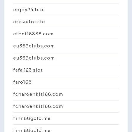
enjoy24.fun
erisauto.site
etbet16888.com
eu369clubs.com
eu369clubs.com
fafa 123 slot
faro168
fcharoenkit168.com
fcharoenkit168.com
finn88gold.me
finn88gold.me