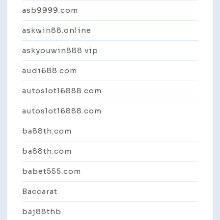
asb9999.com
askwin88.online
askyouwin888 vip
audi688.com
autoslot16888.com
autoslot16888.com
ba88th.com
ba88th.com
babet555.com
Baccarat
baj88thb