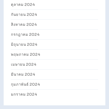
ตุลาคม 2024
กันยายน 2024
สิงหาคม 2024
กรกฎาคม 2024
มิถุนายน 2024
พฤษภาคม 2024
เมษายน 2024
มีนาคม 2024
กุมภาพันธ์ 2024
มกราคม 2024