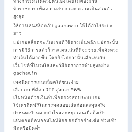
ทางการเงินได้ด้วยตนเองโดยไม่ต้องผ่าน
ข้าราชการ เพิ่มความสบายและความเป็นส่วนตัว
สูงสุด
วิธีการเล่นสล็อตกับ gachawin ให้ได้กำไรระยะ
ยาว
แม้เกมสล็อตจะเป็นเกมที่ใช้ดวงเป็นหลัก แม้กระนั้น
การมีวิธีการแล้วก็วางแผนเล่นที่ดีจะช่วยเพิ่มจังหวะ
ทำเงินได้มากขึ้น โดยยิ่งไปกว่านั้นเมื่อเล่นกับ
เว็บไซต์ที่โปร่งใสและก็มีอัตราการจ่ายสูงอย่าง
gachawin
เทคนิคการเล่นสล็อตให้ชนะง่าย
เลือกเกมที่มีค่า RTP สูงกว่า 96%
เริ่มพนันด้วยเงินต่ำเพื่อตรวจสอบระบบเกม
ใช้เครดิตฟรีในการทดสอบเล่นก่อนลงทุนจริง
กำหนดเป้าหมายกำไรและหยุดเล่นเมื่อถึงเป้า
เล่นตอนที่คนออนไลน์น้อย ยกตัวอย่างเช่น ช่วงเช้า
มืดหรือมืดค่ำ