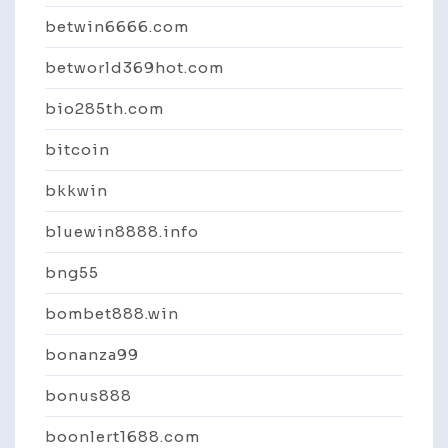
betwin6666.com
betworld369hot.com
bio285th.com
bitcoin
bkkwin
bluewin8888.info
bng55
bombet888.win
bonanza99
bonus888
boonlert1688.com