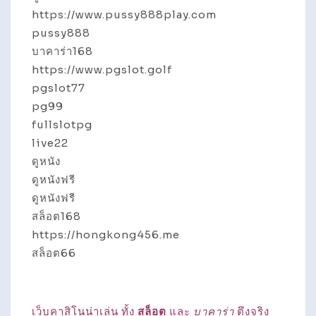
https://www.pussy888play.com
pussy888
บาคาร่า168
https://www.pgslot.golf
pgslot77
pg99
fullslotpg
live22
ดูหนัง
ดูหนังฟรี
ดูหนังฟรี
สล็อต168
https://hongkong456.me
สล็อต66
เว็บคาสิโนน่าเล่น ทั้ง
สล็อต
และ
บาคาร่า
ตึงจริง