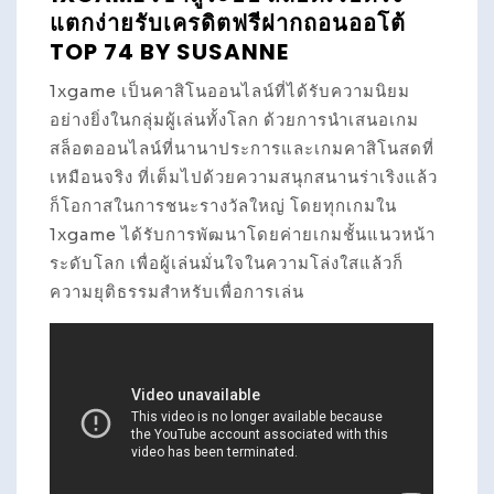
แตกง่ายรับเครดิตฟรีฝากถอนออโต้
TOP 74 BY SUSANNE
1xgame เป็นคาสิโนออนไลน์ที่ได้รับความนิยม
อย่างยิ่งในกลุ่มผู้เล่นทั้งโลก ด้วยการนำเสนอเกม
สล็อตออนไลน์ที่นานาประการและเกมคาสิโนสดที่
เหมือนจริง ที่เต็มไปด้วยความสนุกสนานร่าเริงแล้ว
ก็โอกาสในการชนะรางวัลใหญ่ โดยทุกเกมใน
1xgame ได้รับการพัฒนาโดยค่ายเกมชั้นแนวหน้า
ระดับโลก เพื่อผู้เล่นมั่นใจในความโล่งใสแล้วก็
ความยุติธรรมสำหรับเพื่อการเล่น