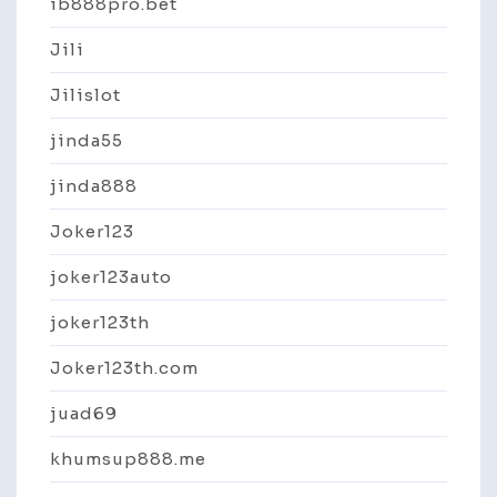
ib888pro.bet
Jili
Jilislot
jinda55
jinda888
Joker123
joker123auto
joker123th
Joker123th.com
juad69
khumsup888.me