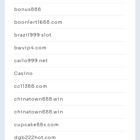
bonus888
boonlert1688.com
brazil999 slot
bwvip4.com
carlo999.net
Casino
cc11388.com
chinatown888.win
chinatown888.win
cupcake88x.com
dgb222hot.com