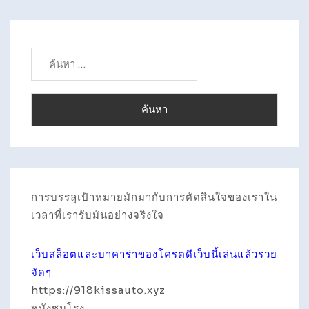
ค้นหา
สำหรับ:
การบรรลุเป้าหมายมักมากับการตัดสินใจของเราใน
เวลาที่เรารับมันอย่างจริงใจ
เว็บสล็อตและบาคาร่าของโครตดีเว็บนี้เล่นแล้วรวย
จัดๆ
https://918kissauto.xyz
หนังชนโรง