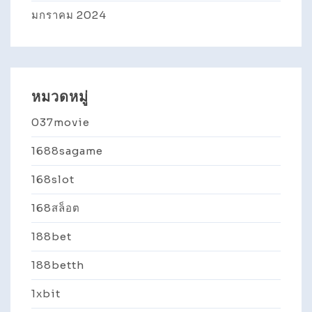
มกราคม 2024
หมวดหมู่
037movie
1688sagame
168slot
168สล็อต
188bet
188betth
1xbit