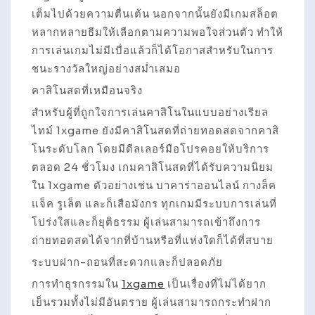
เต็มไปด้วยความตื่นเต้น นอกจากนั้นยังมีเกมสล็อต
หลากหลายธีมให้เลือกตามความพอใจส่วนตัว ทำให้
การเล่นเกมไม่มีเบื่อแล้วก็ได้โอกาสสำหรับในการ
ชนะรางวัลใหญ่อย่างสม่ำเสมอ
คาสิโนสดที่เหมือนจริง
สำหรับผู้ที่ถูกใจการเล่นคาสิโนในแบบอย่างเรียล
ไทม์ 1xgame ยังมีคาสิโนสดที่ถ่ายทอดสดจากคาสิ
โนระดับโลก โดยมีดีลเลอร์มือโปรคอยให้บริการ
ตลอด 24 ชั่วโมง เกมคาสิโนสดที่ได้รับความนิยม
ใน 1xgame ตัวอย่างเช่น บาคาร่าออนไลน์ กางล็ค
แจ็ค รูเล็ต และก็เสือมังกร ทุกเกมมีระบบการเล่นที่
โปร่งใสและก็ยุติธรรม ผู้เล่นสามารถเข้าถึงการ
ถ่ายทอดสดได้จากที่บ้านหรือที่แห่งใดก็ได้ที่สบาย
ระบบฝาก-ถอนที่สะดวกและก็ปลอดภัย
การทำธุรกรรมใน
1xgame
เป็นเรื่องที่ไม่ได้ยาก
เย็นรวมทั้งไม่มีอันตราย ผู้เล่นสามารถกระทำฝาก