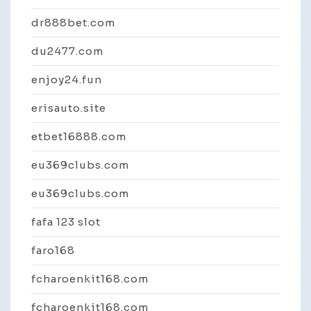
dr888bet.com
du2477.com
enjoy24.fun
erisauto.site
etbet16888.com
eu369clubs.com
eu369clubs.com
fafa 123 slot
faro168
fcharoenkit168.com
fcharoenkit168.com