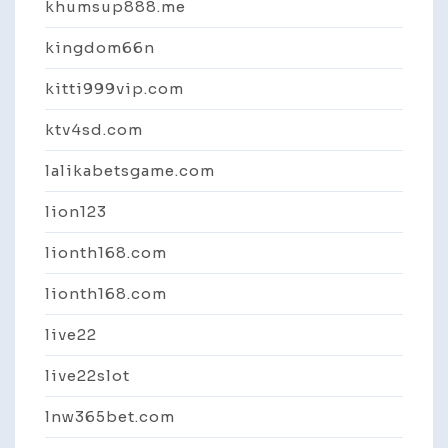
khumsup888.me
kingdom66n
kitti999vip.com
ktv4sd.com
lalikabetsgame.com
lion123
lionth168.com
lionth168.com
live22
live22slot
lnw365bet.com