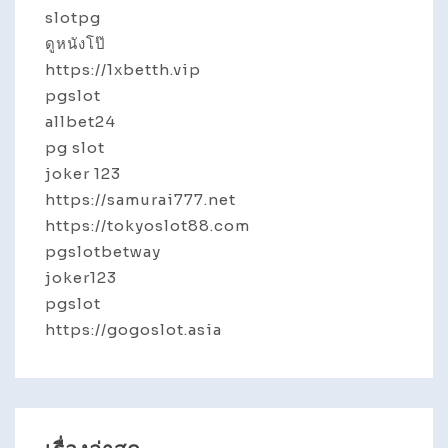
slotpg
ดูหนังโป๊
https://1xbetth.vip
pgslot
allbet24
pg slot
joker 123
https://samurai777.net
https://tokyoslot88.com
pgslotbetway
joker123
pgslot
https://gogoslot.asia