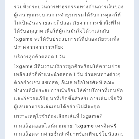
รวมทั้งกระบวนการทำธุรกรรมทางด้านการเงินของ
ผู้เล่น ทุกกระบวนการทำธุรกรรมได้รับการดูแลให้
ไม่เป็นอันตรายและก็ปลอดภัยจากการเข้าถึงที่ไม่
ได้รับอนุญาต เพื่อให้ผู้เล่นมั่นใจได้ว่าเล่นกับ
1xgame จะได้รับประสบการณ์ที่ปลอดภัยรวมทั้ง
ปราศจากจากการเสี่ยง
บริการลูกค้าตลอด 1 วัน
1xgame มีทีมงานบริการลูกค้าพร้อมให้ความช่วย
เหลือแล้วก็คำแนะนำตลอด 1 วัน ผ่านหนทางต่างๆ
ตัวอย่างเช่น แชทสด, อีเมล หรือโทรศัพท์ คณะ
ทำงานที่มีประสบการณ์พร้อมให้คำปรึกษาที่เด่นชัด
และก็ช่วยแก้ปัญหาที่เกิดขึ้นสำหรับการเล่น เพื่อให้
ผู้เล่นสามารถเล่นเกมได้อย่างไม่มีสะดุด
เพราะเหตุไรจำต้องเลือกเล่นที่ 1xgame?
เกมสล็อตออนไลน์มากมาย:
1xgame เครดิตฟรี
เกมสล็อตจากค่ายชั้นนำที่มาพร้อมฟีพบร์โบนัสและ