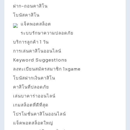
ฝาก-ถอนคาสิโน
โบนัสคาสิโน
แจ็คพอตสล็อต
ระบบรักษาความปลอดภัย
บริการลูกค้า 1 วัน
การเล่นคาสิโนออนไลน์
Keyword Suggestions
ลงทะเบียนสมัครสมาชิก 1xgame
โบนัสฝากเงินคาสิโน
คาสิโนที่ปลอดภัย
เล่นบาคาร่าออนไลน์
เกมสล็อตที่ดีที่สุด
โปรโมชั่นคาสิโนออนไลน์
แจ็คพอตสล็อตใหญ่