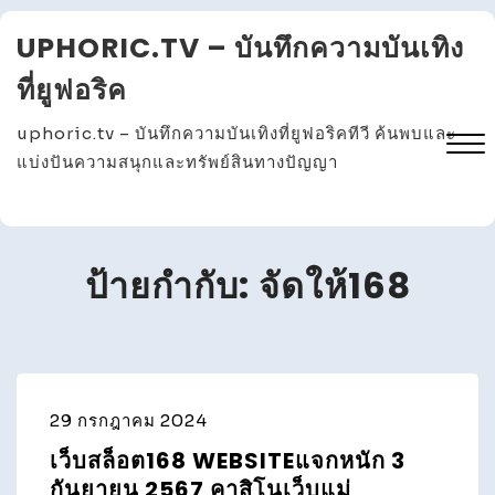
Skip
UPHORIC.TV – บันทึกความบันเทิง
to
content
ที่ยูฟอริค
uphoric.tv – บันทึกความบันเทิงที่ยูฟอริคทีวี ค้นพบและ
แบ่งปันความสนุกและทรัพย์สินทางปัญญา
Close
Menu
ป้ายกำกับ:
จัดให้168
29 กรกฎาคม 2024
เว็บสล็อต168 WEBSITEแจกหนัก 3
กันยายน 2567 คาสิโนเว็บแม่