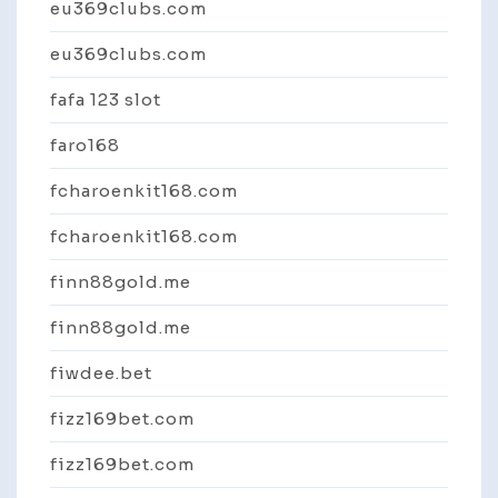
eu369clubs.com
eu369clubs.com
fafa 123 slot
faro168
fcharoenkit168.com
fcharoenkit168.com
finn88gold.me
finn88gold.me
fiwdee.bet
fizz169bet.com
fizz169bet.com