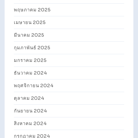
พฤษภาคม 2025
เมษายน 2025
มีนาคม 2025
กุมภาพันธ์ 2025
มกราคม 2025
ธันวาคม 2024
พฤศจิกายน 2024
ตุลาคม 2024
กันยายน 2024
สิงหาคม 2024
กรกฎาคม 2024