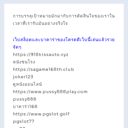
การบรรลุเป้าหมายมักมากับการตัดสินใจของเราใน
เวลาที่เรารับมันอย่างจริงใจ
เว็บสล็อตและบาคาร่าของโครตดีเว็บนี้เล่นแล้วรวย
จัดๆ
https://918kissauto.xyz
หนังชนโรง
https://sagame168th.club
joker123
ดูหนังออนไลน์
https://www.pussy888play.com
pussy888
บาคาร่า168
https://www.pgslot.golf
pgslot77