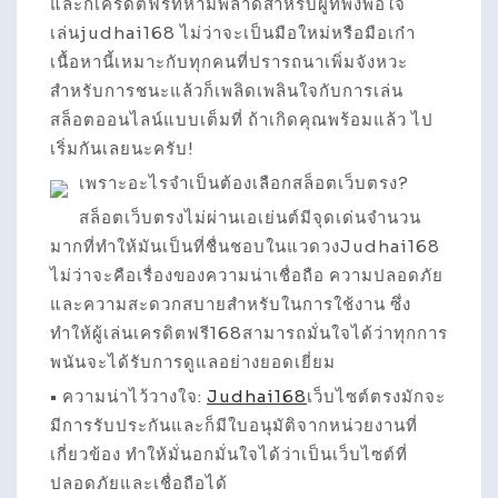
และก็เครดิตฟรีที่ห้ามพลาดสำหรับผู้ที่พึงพอใจ
เล่นjudhai168 ไม่ว่าจะเป็นมือใหม่หรือมือเก๋า
เนื้อหานี้เหมาะกับทุกคนที่ปรารถนาเพิ่มจังหวะ
สำหรับการชนะแล้วก็เพลิดเพลินใจกับการเล่น
สล็อตออนไลน์แบบเต็มที่ ถ้าเกิดคุณพร้อมแล้ว ไป
เริ่มกันเลยนะครับ!
เพราะอะไรจำเป็นต้องเลือกสล็อตเว็บตรง?
สล็อตเว็บตรงไม่ผ่านเอเย่นต์มีจุดเด่นจำนวน
มากที่ทำให้มันเป็นที่ชื่นชอบในแวดวงJudhai168
ไม่ว่าจะคือเรื่องของความน่าเชื่อถือ ความปลอดภัย
และความสะดวกสบายสำหรับในการใช้งาน ซึ่ง
ทำให้ผู้เล่นเครดิตฟรี168สามารถมั่นใจได้ว่าทุกการ
พนันจะได้รับการดูแลอย่างยอดเยี่ยม
• ความน่าไว้วางใจ:
Judhai168
เว็บไซต์ตรงมักจะ
มีการรับประกันและก็มีใบอนุมัติจากหน่วยงานที่
เกี่ยวข้อง ทำให้มั่นอกมั่นใจได้ว่าเป็นเว็บไซต์ที่
ปลอดภัยและเชื่อถือได้