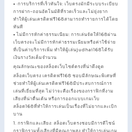
• ·การบริการที่เร็วทันใจ: เว็บตรงมักมีระบบระเบียบ
การฝาก-ถอนอัตโนมัติที่รวดเร็วและไม่ยุ่งยาก
ทำให้ผู้เล่นเครดิตฟรี168สามารถทำรายการได้โดย
ทันที
• ไม่มีการหักค่าธรรมเนียม: การเล่นจัดให้168ผ่าน
เว็บตรงจะไม่มีการหักค่าธรรมเนียมหรือค่าใช้จ่าย
ที่เป็นค่าบริการเพิ่ม ทำให้ผู้เล่นjudhai168ได้รับ
เงินรางวัลเต็มจำนวน
คุณลักษณะของสล็อตเว็บไซต์ตรงที่น่าดึงดูด
สล็อตเว็บตรง เครดิตฟรี168 ชอบมีลักษณะพิเศษที่
ช่วยทำให้ผู้เล่นเครดิตฟรี168มีประสบการณ์การ
เล่นที่เยี่ยมที่สุด ไม่ว่าจะคือเรื่องของกราฟิกที่งาม
เสียงที่น่าตื่นเต้น หรือการออกแบบเกมเว็บ
สล็อต168ที่ทำให้การเล่นเป็นเรื่องที่ไม่ยากและเบิก
บาน
1. กราฟิกและเสียง: สล็อตเว็บตรงชอบมีการดีไซน์
กราฟิกรวมทั้งเสียงที่มีคุณภาพสูง ทำให้การเล่นเกม