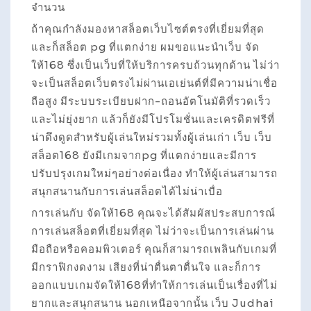
จำนวน
ถ้าคุณกำลังมองหาสล็อตเว็บไซต์ตรงที่เยี่ยมที่สุด
และก็สล็อต pg ที่แตกง่าย ผมขอแนะนำเว็บ จัด
ให้168 ซึ่งเป็นเว็บที่ให้บริการครบถ้วนทุกด้าน ไม่ว่า
จะเป็นสล็อตเว็บตรงไม่ผ่านเอเย่นต์ที่มีความน่าเชื่อ
ถือสูง มีระบบระเบียบฝาก-ถอนอัตโนมัติที่รวดเร็ว
และไม่ยุ่งยาก แล้วก็ยังมีโปรโมชั่นและเครดิตฟรีที่
น่าดึงดูดสำหรับผู้เล่นใหม่รวมทั้งผู้เล่นเก่า เว็บ เว็บ
สล็อต168 ยังมีเกมจากpg ที่แตกง่ายและมีการ
ปรับปรุงเกมใหม่ๆอย่างต่อเนื่อง ทำให้ผู้เล่นสามารถ
สนุกสนานกับการเล่นสล็อตได้ไม่น่าเบื่อ
การเล่นกับ จัดให้168 คุณจะได้สัมผัสประสบการณ์
การเล่นสล็อตที่เยี่ยมที่สุด ไม่ว่าจะเป็นการเล่นผ่าน
มือถือหรือคอมพิวเตอร์ คุณก็สามารถเพลินกับเกมที่
มีกราฟิกงดงาม เสียงที่น่าตื่นตาตื่นใจ และก็การ
ออกแบบเกมจัดให้168ที่ทำให้การเล่นเป็นเรื่องที่ไม่
ยากและสนุกสนาน นอกเหนือจากนั้น เว็บ Judhai