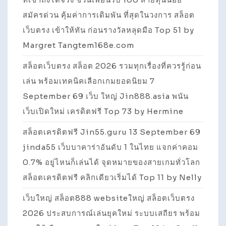
สมัครด่วน คุ้มค่าการเดิมพัน ที่สุดในวงการ สล็อต
เว็บตรง เข้าให้ทัน ก่อนรางวัลหลุดมือ Top 51 by
Margret Tangtem168e.com
สล็อตเว็บตรง สล็อต 2026 รวมทุกเรื่องที่ควรรู้ก่อน
เล่น พร้อมเทคนิคเลือกเกมยอดนิยม 7
September 69 เว็บ ใหญ่ Jin888.asia พนัน
เว็บเปิดใหม่ เครดิตฟรี Top 73 by Hermine
สล็อตเครดิตฟรี Jin55.guru 13 September 69
jinda55 เว็บบาคาร่าอันดับ 1 ในไทย แจกค่าคอม
0.7% อยู่ไหนก็เล่นได้ จุดหมายของสายเกมทั่วโลก
สล็อตเครดิตฟรี คลิกเดียวเริ่มได้ Top 11 by Nelly
เว็บใหญ่ สล็อต888 websiteใหญ่ สล็อตเว็บตรง
2026 ประสบการณ์เล่นยุคใหม่ ระบบเสถียร พร้อม