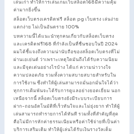
เล่นเก่า ทำให้การเล่นเกมเว็บสล็อต168มีความคุ้ม
ค่ามากยิ่งขึ้น
สล็อตเว็บตรงเครดิตฟรี สล็อต pg เว็บตรง เล่นง่าย
แตกง่าย ไม่เป็นอันตราย 100%
บทความนี้ได้แนะนำทุกคนเกี่ยวกับสล็อตเว็บตรง
และเครดิตฟรี168 ที่กำลังเป็นที่ชื่นชอบในปี 2024
ผมได้ชี้แจงถึงความน่านับถือของสล็อตเว็บตรงที่ไม่
ผ่านเอเย่นต์ ว่าเพราะเหตุใดมันถึงได้รับความนิยม
และมีจุดเด่นอย่างไรบ้าง ได้แก่ ความน่าวางใจ
ความปลอดภัย รวมทั้งความสบายสบายสำหรับใน
การใช้งาน ซึ่งทำให้ผู้เล่นสามารถมั่นอกมั่นใจได้ว่า
ทุกการเดิมพันจะได้รับการดูแลอย่างยอดเยี่ยม นอก
เหนือจากนี้ สล็อตเว็บตรงยังมีระบบระเบียบการ
ฝาก-ถอนอัตโนมัติที่เร็วทันใจและไม่ยุ่งยาก ทำให้ผู้
เล่นสามารถทำรายการได้ทันที รวมทั้งที่สำคัญที่สุด
คือไม่มีการหักค่าธรรมเนียมหรือค่าใช้จ่ายที่เป็นค่า
บริการเสริมเติม ทำให้ผู้เล่นได้รับเงินรางวัลเต็ม