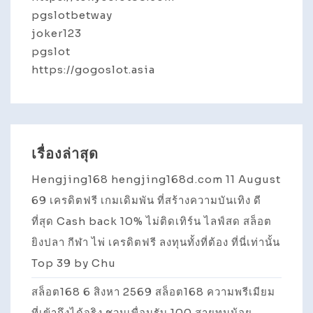
pgslotbetway
joker123
pgslot
https://gogoslot.asia
เรื่องล่าสุด
Hengjing168 hengjing168d.com 11 August
69 เครดิตฟรี เกมเดิมพัน ที่สร้างความบันเทิง ดี
ที่สุด Cash back 10% ไม่ติดเทิร์น ไลฟ์สด สล็อต
ยิงปลา กีฬา ไพ่ เครดิตฟรี ลงทุนทั้งที่ต้อง ที่นี่เท่านั้น
Top 39 by Chu
สล็อต168 6 สิงหา 2569 สล็อต168 ความพรีเมียม
ที่เข้าถึงได้จริง ชวนเพื่อนรับ 100 สายทุนน้อย