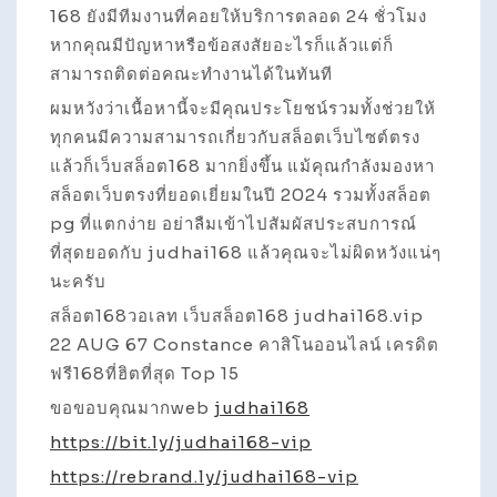
168 ยังมีทีมงานที่คอยให้บริการตลอด 24 ชั่วโมง
หากคุณมีปัญหาหรือข้อสงสัยอะไรก็แล้วแต่ก็
สามารถติดต่อคณะทำงานได้ในทันที
ผมหวังว่าเนื้อหานี้จะมีคุณประโยชน์รวมทั้งช่วยให้
ทุกคนมีความสามารถเกี่ยวกับสล็อตเว็บไซต์ตรง
แล้วก็เว็บสล็อต168 มากยิ่งขึ้น แม้คุณกำลังมองหา
สล็อตเว็บตรงที่ยอดเยี่ยมในปี 2024 รวมทั้งสล็อต
pg ที่แตกง่าย อย่าลืมเข้าไปสัมผัสประสบการณ์
ที่สุดยอดกับ judhai168 แล้วคุณจะไม่ผิดหวังแน่ๆ
นะครับ
สล็อต168วอเลท เว็บสล็อต168 judhai168.vip
22 AUG 67 Constance คาสิโนออนไลน์ เครดิต
ฟรี168ที่ฮิตที่สุด Top 15
ขอขอบคุณมากweb
judhai168
https://bit.ly/judhai168-vip
https://rebrand.ly/judhai168-vip