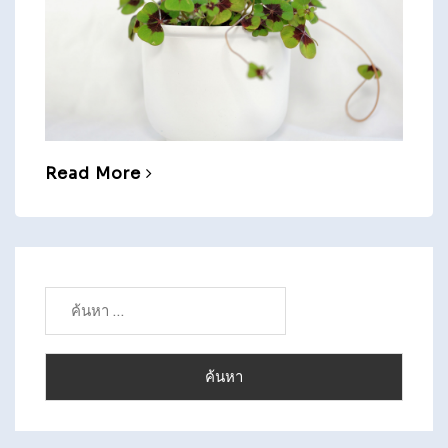
Read More
ค้นหา
สำหรับ: