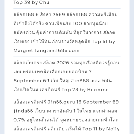
Top 39 by Chu
สล็อต168 6 สิงหา 2569 สล็อต168 ความพรีเมียม
ที่เข้าถึงได้จริง ชวนเพื่อนรับ 100 สายทุนน้อย
สมัครด่วน คุ้มค่าการเดิมพัน ที่สุดในวงการ สล็อต
เว็บตรง เข้าให้ทัน ก่อนรางวัลหลุดมือ Top 51 by
Margret Tangtem168e.com
สล็อตเว็บตรง สล็อต 2026 รวมทุกเรื่องที่ควรรู้ก่อน
เล่น พร้อมเทคนิคเลือกเกมยอดนิยม 7
September 69 เว็บ ใหญ่ Jin888.asia พนัน
เว็บเปิดใหม่ เครดิตฟรี Top 73 by Hermine
สล็อตเครดิตฟรี Jin55.guru 13 September 69
jinda55 เว็บบาคาร่าอันดับ 1 ในไทย แจกค่าคอม
0.7% อยู่ไหนก็เล่นได้ จุดหมายของสายเกมทั่วโลก
สล็อตเครดิตฟรี คลิกเดียวเริ่มได้ Top 11 by Nelly