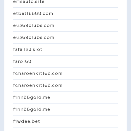
erisauto.site
etbet16888.com
eu369clubs.com
eu369clubs.com
fafa 123 slot
faro168
fcharoenkit168.com
fcharoenkit168.com
finn88gold.me
finn88gold.me
fiwdee.bet