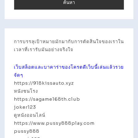
การบรรลุเป้าหมายมักมากับการตัดสินใจของเราใน
เวลาที่เรารับมันอย่างจริงใจ
เว็บสล็อตและบาคาร่าของโครตดีเว็บนี้เล่นแล้วรวย
จัดๆ
https://918kissauto.xyz
หนังชนโรง
https://sagame168th.club
joker123
ดูหนังออนไลน์
https://www.pussy888play.com
pussy888