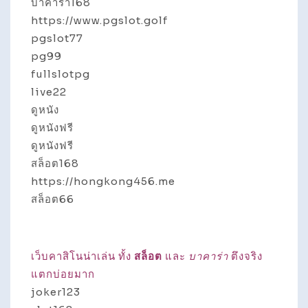
บาคาร่า168
https://www.pgslot.golf
pgslot77
pg99
fullslotpg
live22
ดูหนัง
ดูหนังฟรี
ดูหนังฟรี
สล็อต168
https://hongkong456.me
สล็อต66
เว็บคาสิโนน่าเล่น ทั้ง
สล็อต
และ
บาคาร่า
ตึงจริง
แตกบ่อยมาก
joker123