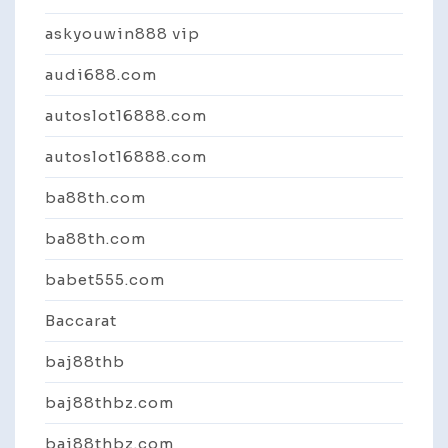
askyouwin888 vip
audi688.com
autoslot16888.com
autoslot16888.com
ba88th.com
ba88th.com
babet555.com
Baccarat
baj88thb
baj88thbz.com
baj88thbz.com