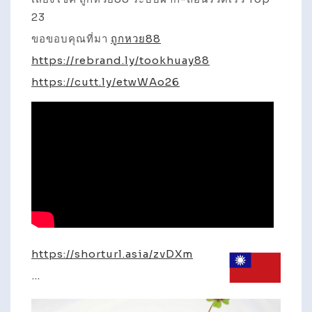
23
ขอขอบคุณที่มา
ถูกหวย88
https://rebrand.ly/tookhuay88
https://cutt.ly/etwWAo26
https://shorturl.asia/zvDXm
…