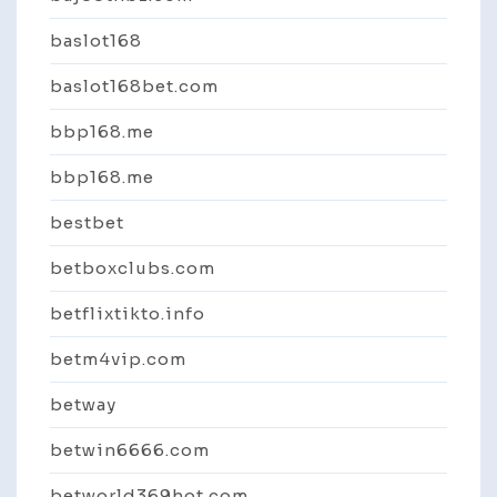
baslot168
baslot168bet.com
bbp168.me
bbp168.me
bestbet
betboxclubs.com
betflixtikto.info
betm4vip.com
betway
betwin6666.com
betworld369hot.com