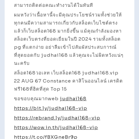
สามารถติดต่อคณะทำงานได้ในทันที
ผมหวังว่าเนื้อหานี้จะมีคุณประโยชน์รวมทั้งช่วยให้
ทุกคนมีความสามารถเกี่ยวกับสล็อตเว็บไซต์ตรง
แล้วก็เว็บสล็อต168 มากยิ่งขึ้น แม้คุณกำลังมองหา
สล็อตเว็บตรงที่ยอดเยี่ยมในปี 2024 รวมทั้งสล็อต
pg ที่แตกง่าย อย่าลืมเข้าไปสัมผัสประสบการณ์
ที่สุดยอดกับ judhai168 แล้วคุณจะไม่ผิดหวังแน่ๆ
นะครับ
สล็อต168วอเลท เว็บสล็อต168 judhai168.vip
22 AUG 67 Constance คาสิโนออนไลน์ เครดิต
ฟรี168ที่ฮิตที่สุด Top 15
ขอขอบคุณมากweb
judhai168
https://bit.ly/judhai168-vip
https://rebrand.ly/judhai168-vip
https://wow.in.th/judhai168-vip
https://t.co/fBXGneBr9p