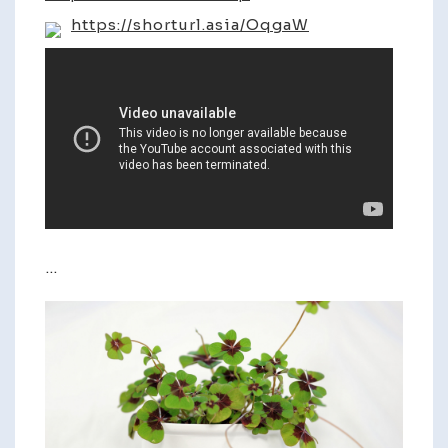
https://shorturl.asia/OqgaW
…