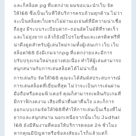
และก็สล็อต pg ที่แตกง่าย ผมขอแนะนำเว็บ จัด
ให้168 ซึ่งเป็นเว็บที่ให้บริการครบถ้วนทุกด้าน ไม่ว่า
จะเป็นสล็อตเว็บตรงไม่ผ่านเอเย่นต์ที่มีความน่าเชื่อ
ถือสูง มีระบบระเบียบฝาก-ถอนอัตโนมัติที่รวดเร็ว
และไม่ยุ่งยาก แล้วก็ยังมีโปรโมชั่นและเครดิตฟรีที่
น่าดึงดูดสำหรับผู้เล่นใหม่รวมทั้งผู้เล่นเก่า เว็บ เว็บ
สล็อต168 ยังมีเกมจากpg ที่แตกง่ายและมีการ
ปรับปรุงเกมใหม่ๆอย่างต่อเนื่อง ทำให้ผู้เล่นสามารถ
สนุกสนานกับการเล่นสล็อตได้ไม่น่าเบื่อ
การเล่นกับ จัดให้168 คุณจะได้สัมผัสประสบการณ์
การเล่นสล็อตที่เยี่ยมที่สุด ไม่ว่าจะเป็นการเล่นผ่าน
มือถือหรือคอมพิวเตอร์ คุณก็สามารถเพลินกับเกมที่
มีกราฟิกงดงาม เสียงที่น่าตื่นตาตื่นใจ และก็การ
ออกแบบเกมจัดให้168ที่ทำให้การเล่นเป็นเรื่องที่ไม่
ยากและสนุกสนาน นอกเหนือจากนั้น เว็บ Judhai
168 ยังมีทีมงานที่คอยให้บริการตลอด 24 ชั่วโมง
หากคุณมีปัญหาหรือข้อสงสัยอะไรก็แล้วแต่ก็