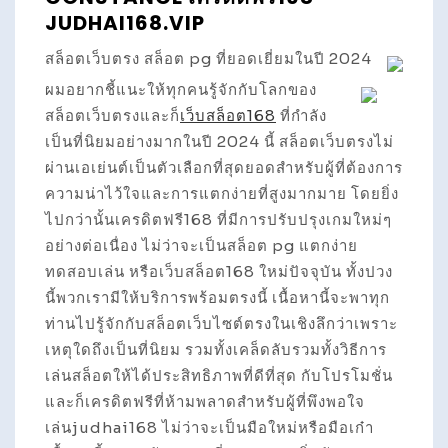
JUDHAI168.VIP
สล็อตเว็บตรง สล็อต pg ที่ยอดเยี่ยมในปี 2024
ผมอยากชี้แนะให้ทุกคนรู้จักกับโลกของ
สล็อตเว็บตรงและก็
เว็บสล็อต168
ที่กำลัง
เป็นที่นิยมอย่างมากในปี 2024 นี้ สล็อตเว็บตรงไม่
ผ่านเอเย่นต์เป็นตัวเลือกที่สุดยอดสำหรับผู้ที่ต้องการ
ความน่าไว้ใจและการแตกง่ายที่สูงมากมาย โดยยิ่ง
ไปกว่านั้นเครดิตฟรี168 ที่มีการปรับปรุงเกมใหม่ๆ
อย่างต่อเนื่อง ไม่ว่าจะเป็นสล็อต pg แตกง่าย
ทดสอบเล่น หรือเว็บสล็อต168 ใหม่ปัจจุบัน ทั้งปวง
นี้พวกเรามีให้บริการพร้อมตรงนี้ เนื้อหานี้จะพาทุก
ท่านไปรู้จักกับสล็อตเว็บไซต์ตรงในเชิงลึกว่าเพราะ
เหตุใดถึงเป็นที่นิยม รวมทั้งเคล็ดลับรวมทั้งวิธีการ
เล่นสล็อตให้ได้ประสิทธิภาพที่ดีที่สุด กับโปรโมชั่น
และก็เครดิตฟรีที่ห้ามพลาดสำหรับผู้ที่พึงพอใจ
เล่นjudhai168 ไม่ว่าจะเป็นมือใหม่หรือมือเก๋า