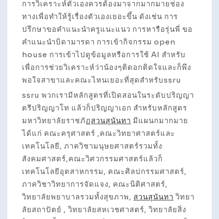
การวิเคราะห์ตัวเองควรต้องมาจากมากมายช่อง
ทางเพื่อทำให้รู้เรื่องตัวเองเยอะขึ้น ดังเช่น การ
ปรึกษาขอคำแนะนำครูแนะแนว การหารือรุ่นพี่ ขอ
คำแนะนำบิดามารดา การเข้ากิจกรรม open
house การเข้าไปดูข้อมูลหรือการใช้ AI สำหรับ
เพื่อการช่วยวิเคราะห์ว่าน้องๆติดอกติดใจและก็พึง
พอใจสาขาและคณะไหนเยอะที่สุดสำหรับssru
ssru พวกเรามีหลักสูตรที่เปิดสอนในระดับปริญญา
ตรีปริญญาโท แล้วก็ปริญญาเอก สำหรับหลักสูตร
มหาวิทยาลัยราชภัฏ
สวนสุนันทา
มีแผนกมากมาย
ได้แก่ คณะครุศาสตร์ ,คณะวิทยาศาสตร์และ
เทคโนโลยี, ภาควิชามนุษยศาสตร์รวมทั้ง
สังคมศาสตร์,คณะวิศวกรรมศาสตร์แล้วก็
เทคโนโลยีอุตสาหกรรม, คณะศิลปกรรมศาสตร์,
ภาควิชาวิทยาการจัดแจง, คณะนิติศาสตร์,
วิทยาลัยพยาบาลรวมทั้งสุขภาพ,
สวนสุนันทา
วิทยา
ลัยสถาปัตย์ , วิทยาลัยสหเวชศาสตร์, วิทยาลัยสิ่ง