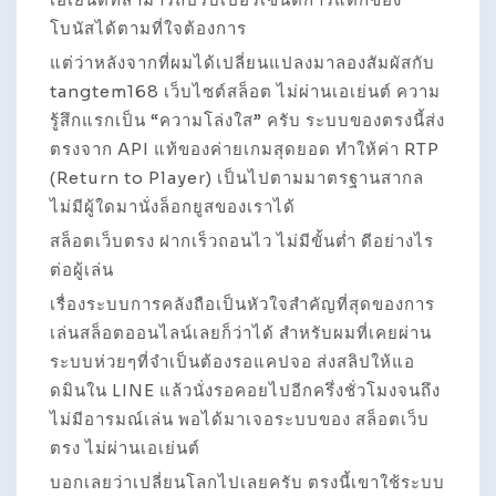
โบนัสได้ตามที่ใจต้องการ
แต่ว่าหลังจากที่ผมได้เปลี่ยนแปลงมาลองสัมผัสกับ
tangtem168 เว็บไซต์สล็อต ไม่ผ่านเอเย่นต์ ความ
รู้สึกแรกเป็น “ความโล่งใส” ครับ ระบบของตรงนี้ส่ง
ตรงจาก API แท้ของค่ายเกมสุดยอด ทำให้ค่า RTP
(Return to Player) เป็นไปตามมาตรฐานสากล
ไม่มีผู้ใดมานั่งล็อกยูสของเราได้
สล็อตเว็บตรง ฝากเร็วถอนไว ไม่มีขั้นต่ำ ดีอย่างไร
ต่อผู้เล่น
เรื่องระบบการคลังถือเป็นหัวใจสำคัญที่สุดของการ
เล่นสล็อตออนไลน์เลยก็ว่าได้ สำหรับผมที่เคยผ่าน
ระบบห่วยๆที่จำเป็นต้องรอแคปจอ ส่งสลิปให้แอ
ดมินใน LINE แล้วนั่งรอคอยไปอีกครึ่งชั่วโมงจนถึง
ไม่มีอารมณ์เล่น พอได้มาเจอระบบของ สล็อตเว็บ
ตรง ไม่ผ่านเอเย่นต์
บอกเลยว่าเปลี่ยนโลกไปเลยครับ ตรงนี้เขาใช้ระบบ