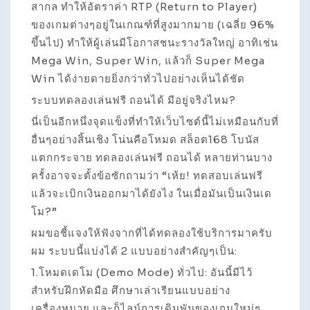
สากล ทำให้อัตราค่า RTP (Return to Player)
ของเกมต่างๆอยู่ในเกณฑ์ที่สูงมากมาย (เฉลี่ย 96%
ขึ้นไป) ทำให้ผู้เล่นมีโอกาสชนะรางวัลใหญ่ อาทิเช่น
Mega Win, Super Win, แล้วก็ Super Mega
Win ได้ง่ายดายยิ่งกว่าทั่วไปอย่างเห็นได้ชัด
ระบบทดลองเล่นฟรี ถอนได้ มีอยู่จริงไหม?
นี่เป็นอีกหนึ่งจุดแข็งที่ทำให้เว็บไซต์นี้ไม่เหมือนกับที่
อื่นๆอย่างสิ้นเชิง โน่นคือโหมด สล็อต168 โบนัส
แตกกระจาย ทดลองเล่นฟรี ถอนได้ หลายท่านบาง
ครั้งอาจจะตั้งข้อซักถามว่า “เห้ย! ทดสอบเล่นฟรี
แล้วจะเบิกเงินออกมาได้ยังไง ในเมื่อมันเป็นเงินเด
โม?”
ผมขอชี้แจงให้ฟังจากที่ได้ทดลองใช้บริการมาครับ
ผม ระบบนี้แบ่งได้ 2 แบบอย่างสำคัญๆเป็น:
1.โหมดเดโม (Demo Mode) ทั่วไป: อันนี้มีไว้
สำหรับฝึกหัดมือ ศึกษาเล่าเรียนแบบอย่าง
เครื่องหมาย และก็ไลน์การเดิมพันของเกมใหม่ๆ