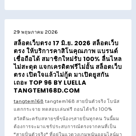
29 พฤษภาคม 2026
สล็อตเว็บตรง 17 มิ.ย. 2026 สล็อตเว็บ
ตรง ให้บริการคาสิโนคุณภาพ แบรนด์
เชื่อถือได้ สมาชิกใหม่รับ 100% ลื่นไหล
ไม่สะดุด แจกเครดิตฟรีไม่อั้น สล็อตเว็บ
ตรง เปิดใจแล้วไม่กู้ด มาเปิดยูสกัน
เถอะ TOP 96 BY LUELLA
TANGTEM168D.COM
tangtem168
tangtem168 สายปั่นตัวจริง โบนัส
แตกกระจาย ทดสอบเล่นฟรี ถอนได้จริง 100%
สวัสดีนะครับสหายๆพี่ๆน้องๆสายปั่นทุกคน วันนี้ผม
ต้องการจะมาแชร์ประสบการณ์ตรงจากคนที่เป็น
“สายปั่นตัวจริง” ที่อยู่ในแวดวงเกมพนันออนไลน์มา