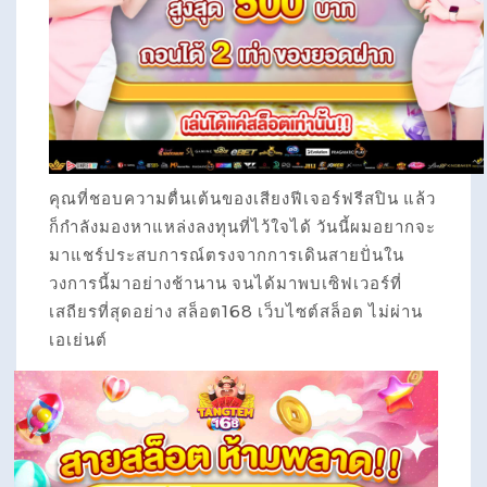
คุณที่ชอบความตื่นเต้นของเสียงฟีเจอร์ฟรีสปิน แล้ว
ก็กำลังมองหาแหล่งลงทุนที่ไว้ใจได้ วันนี้ผมอยากจะ
มาแชร์ประสบการณ์ตรงจากการเดินสายปั่นใน
วงการนี้มาอย่างช้านาน จนได้มาพบเซิฟเวอร์ที่
เสถียรที่สุดอย่าง สล็อต168 เว็บไซต์สล็อต ไม่ผ่าน
เอเย่นต์