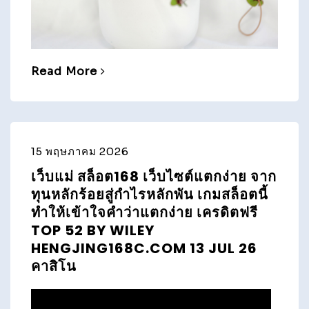
Read More
15 พฤษภาคม 2026
เว็บแม่ สล็อต168 เว็บไซต์แตกง่าย จาก
ทุนหลักร้อยสู่กำไรหลักพัน เกมสล็อตนี้
ทำให้เข้าใจคำว่าแตกง่าย เครดิตฟรี
TOP 52 BY WILEY
HENGJING168C.COM 13 JUL 26
คาสิโน