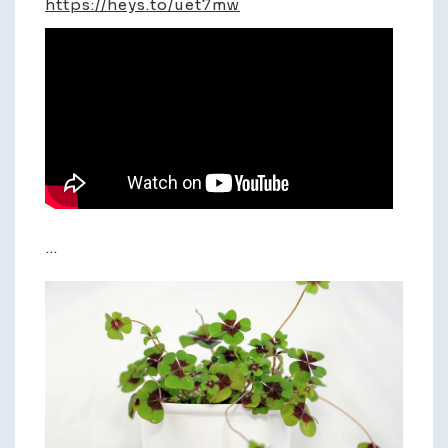
https://heys.to/uet7mw
…