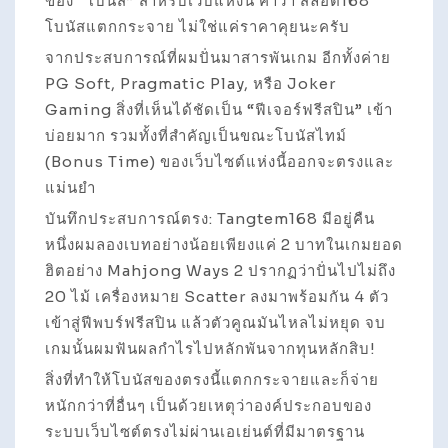
ของ “โบนัส” สำหรับเว็บแห่งนี้ คำว่า สล็อต168
โบนัสแตกกระจาย ไม่ใช่แค่ราคาคุยนะครับ
จากประสบการณ์ที่ผมปั่นมาสารพันเกม อีกทั้งค่าย
PG Soft, Pragmatic Play, หรือ Joker
Gaming สิ่งที่เห็นได้ชัดเป็น “ฟีเจอร์ฟรีสปิน” เข้า
บ่อยมาก รวมทั้งที่สำคัญเป็นขณะโบนัสไทม์
(Bonus Time) ของเว็บไซต์แห่งนี้ออกจะตรงและ
แม่นยำ
บันทึกประสบการณ์ตรง: Tangtem168 มีอยู่คืน
หนึ่งผมลองเบทอย่างน้อยเพียงแค่ 2 บาทในเกมยอด
ฮิตอย่าง Mahjong Ways 2 ปรากฏว่าปั่นไปไม่ถึง
20 ไม้ เครื่องหมาย Scatter ลงมาพร้อมกัน 4 ตัว
เข้าสู่ฟีพบร์ฟรีสปิน แล้วตัวคูณมันไหลไม่หยุด จบ
เกมนั้นผมฟันผลกำไรไปหลักพันจากทุนหลักสิบ!
สิ่งที่ทำให้โบนัสของตรงนี้แตกกระจายและก็จ่าย
หนักกว่าที่อื่นๆ เป็นด้วยเหตุว่าองค์ประกอบของ
ระบบเว็บไซต์ตรงไม่ผ่านเอเย่นต์ที่มีมาตรฐาน