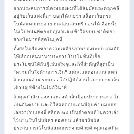
จากประสบการณ์ตรงของผมที่ได้สัมผัสและคลุกคลี
อยู่กับเว็บแห่งนี้มา บอกได้เลยว่า สล็อตเว็บตรง
โบนัสแตกกระจาย ทดสอบเล่นฟรี ถอนได้ คือหนึ่ง
ในเว็บพนันที่ตอบปัญหาและเข้าใจธรรมชาติของ
สายปั่นมากที่สุดในยุคนี้
ทั้งยังในเรื่องของความเสถียรภาพของระบบ เกมที่มี
ให้เลือกเล่นนานาประการ โปรโมชั่นที่เอื้อ
ประโยชน์ให้กับผู้เล่นจริงๆและก็ที่สำคัญที่สุดเป็น
“ความมั่นใจด้านการเงิน” แตกแสนถอนแสน แตก
ล้านถอนล้าน ระบบออโต้ปฏิบัติงานไวมากมาย เงิน
เข้าบัญชีข้างในไม่กี่วินาที
ถ้าคุณกำลังมองหาแหล่งทำเงินป้อมปราการอาจ ไม่
เป็นอันตราย และก็ให้ผลตอบแทนที่คุ้มค่า ผมบอก
เลยว่าเว็บแห่งนี้ สล็อต168 เป็นคำตอบที่ไม่ควรเล็ง
ไว้นาน รีบไปสมัคร ลองเล่น แล้วมาสัมผัส
ประสบการณ์โบนัสแตกกระจายด้วยตัวคุณเองเถิด