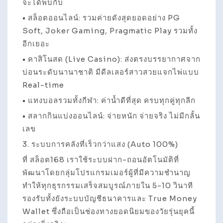
จะได้พบกับ
• สล็อตออนไลน์: รวมค่ายดังสุดยอดอย่าง PG
Soft, Joker Gaming, Pragmatic Play รวมทั้ง
อีกเยอะ
• คาสิโนสด (Live Casino): ส่งตรงบรรยากาศจาก
บ่อนระดับนานาชาติ มีดีลเลอร์สาวสวยแจกไพ่แบบ
Real-time
• แทงบอลรวมทั้งกีฬา: ค่าน้ำดีที่สุด ครบทุกคู่ทุกลีก
• สลากกินแบ่งออนไลน์: จ่ายหนัก จ่ายจริง ไม่มีกลั้น
เลข
3. ระบบการคลังที่เร็วกว่าแสง (Auto 100%)
ที่ สล็อต168 เราใช้ระบบฝาก-ถอนอัตโนมัติที่
พัฒนาโดยกลุ่มโปรแกรมเมอร์ผู้ที่มีความชำนาญ
ทำให้ทุกธุรกรรมเสร็จสมบูรณ์ภายใน 5-10 วินาที
รองรับทั้งยังระบบบัญชีธนาคารและ True Money
Wallet ซึ่งถือเป็นช่องทางยอดนิยมของวัยรุ่นยุคนี้