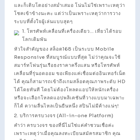
และก็เติบโตอย่างสม่ำเสมอ โน่นไม่ใช่เพราะเหตุว่า
โชคเข้าข้างนะคะ แต่ว่าเป็นเพราะเหตุว่าการวาง
ระบบที่ตั้งใจผู้เล่นแบบสุดๆ
1. โทรศัพท์เคลื่อนที่เครื่องเดียว… เที่ยวได้รอบ
โลกเดิมพัน
หัวใจสำคัญของ สล็อต168 เป็นระบบ Mobile
Responsive ที่สมบูรณ์แบบที่สุด ไม่ว่าคุณจะใช้
สมาร์ทโฟนรุ่นเรือธงราคาครึ่งแสน หรือโทรศัพท์
เคลื่อนที่รุ่นอดออม ขอเพียงแค่เชื่อมต่ออินเทอร์เน็ต
ได้ คุณก็สามารถเข้าถึงเกมสล็อตคุณภาพระดับ HD
ได้โดยทันที โดยไม่ต้องโหลดแอปให้หนักเครื่อง
หรือจะเลือกโหลดแอปพลิเคชันที่วางแบบมาเฉพาะ
ก็ได้ ความลื่นไหลเป็นยืนหนึ่ง สปินไม่มีค้างแน่ๆ!
2. บริการครบวงจร (All-in-one Platform)
คำว่า ครบวงจร ของที่นี่ไม่ใช่แค่คำชวนเชื่อค่ะ
เพราะเหตุว่าเมื่อคุณลงทะเบียนสมัครสมาชิก คุณ