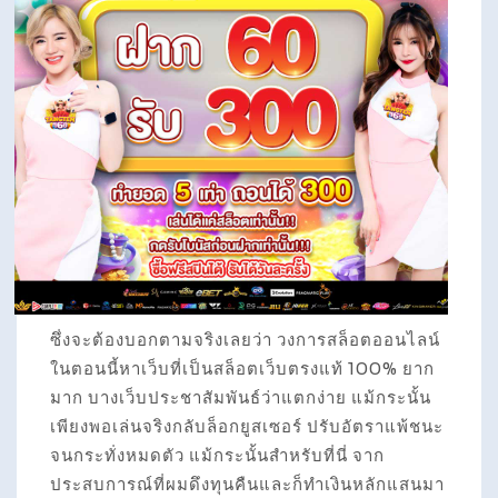
ซึ่งจะต้องบอกตามจริงเลยว่า วงการสล็อตออนไลน์
ในตอนนี้หาเว็บที่เป็นสล็อตเว็บตรงแท้ 100% ยาก
มาก บางเว็บประชาสัมพันธ์ว่าแตกง่าย แม้กระนั้น
เพียงพอเล่นจริงกลับล็อกยูสเซอร์ ปรับอัตราแพ้ชนะ
จนกระทั่งหมดตัว แม้กระนั้นสำหรับที่นี่ จาก
ประสบการณ์ที่ผมดึงทุนคืนและก็ทำเงินหลักแสนมา