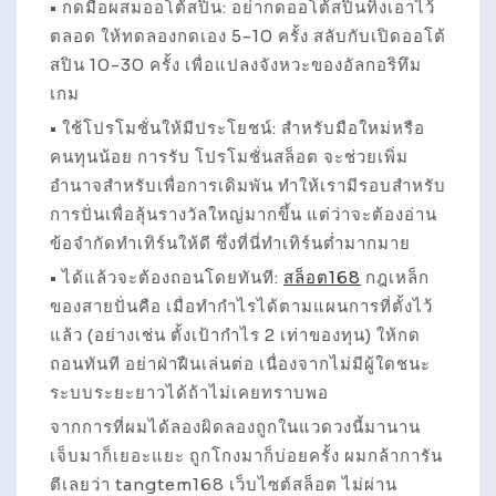
• กดมือผสมออโต้สปิน: อย่ากดออโต้สปินทิ้งเอาไว้
ตลอด ให้ทดลองกดเอง 5-10 ครั้ง สลับกับเปิดออโต้
สปิน 10-30 ครั้ง เพื่อแปลงจังหวะของอัลกอริทึม
เกม
• ใช้โปรโมชั่นให้มีประโยชน์: สำหรับมือใหม่หรือ
คนทุนน้อย การรับ โปรโมชั่นสล็อต จะช่วยเพิ่ม
อำนาจสำหรับเพื่อการเดิมพัน ทำให้เรามีรอบสำหรับ
การปั่นเพื่อลุ้นรางวัลใหญ่มากขึ้น แต่ว่าจะต้องอ่าน
ข้อจำกัดทำเทิร์นให้ดี ซึ่งที่นี่ทำเทิร์นต่ำมากมาย
• ได้แล้วจะต้องถอนโดยทันที:
สล็อต168
กฎเหล็ก
ของสายปั่นคือ เมื่อทำกำไรได้ตามแผนการที่ตั้งไว้
แล้ว (อย่างเช่น ตั้งเป้ากำไร 2 เท่าของทุน) ให้กด
ถอนทันที อย่าฝ่าฝืนเล่นต่อ เนื่องจากไม่มีผู้ใดชนะ
ระบบระยะยาวได้ถ้าไม่เคยทราบพอ
จากการที่ผมได้ลองผิดลองถูกในแวดวงนี้มานาน
เจ็บมาก็เยอะแยะ ถูกโกงมาก็บ่อยครั้ง ผมกล้าการัน
ตีเลยว่า tangtem168 เว็บไซต์สล็อต ไม่ผ่าน