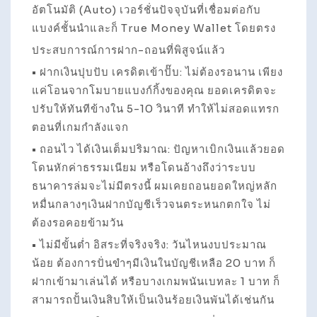
อัตโนมัติ (Auto) เวอร์ชั่นปัจจุบันที่เชื่อมต่อกับ
แบงค์ชั้นนำและก็ True Money Wallet โดยตรง
ประสบการณ์การฝาก-ถอนที่พิสูจน์แล้ว
• ฝากเงินปุบปับ เครดิตเข้าปั๊บ: ไม่ต้องรอนาน เพียง
แค่โอนจากโมบายแบงก์กิ้งของคุณ ยอดเครดิตจะ
ปรับให้ทันทีข้างใน 5-10 วินาที ทำให้ไม่สอดแทรก
ตอนที่เกมกำลังแจก
• ถอนไว ได้เงินเต็มปริมาณ: ปัญหาเบิกเงินแล้วยอด
โดนหักค่าธรรมเนียม หรือโดนอ้างถึงว่าระบบ
ธนาคารล่มจะไม่มีตรงนี้ ผมเคยถอนยอดใหญ่หลัก
หมื่นกลางๆเงินฝากบัญชีเร็วจนตระหนกตกใจ ไม่
ต้องรอคอยข้ามวัน
• ไม่มีขั้นต่ำ อิสระที่จริงจริง: วันไหนงบประมาณ
น้อย ต้องการปั่นขำๆมีเงินในบัญชีเหลือ 20 บาท ก็
ฝากเข้ามาเล่นได้ หรือบางเกมพนันเบทละ 1 บาท ก็
สามารถปั้นเงินสิบให้เป็นเงินร้อยเงินพันได้เช่นกัน