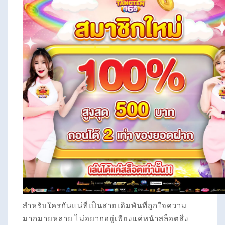
สำหรับใครกันแน่ที่เป็นสายเดิมพันที่ถูกใจความ
มากมายหลาย ไม่อยากอยู่เพียงแค่หน้าสล็อตสิ่ง