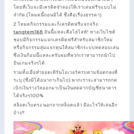
โดยที่เว็บจะมีเครดิตจำลองให้เราเล่นฟรีๆแบบไม่
จำกัด (โหมดนี้ถอนมิได้ ซึ่งคือเรื่องธรรดา)
2.โหมดกิจกรรมและก็เครดิตฟรีแจกจริง:
tangtem168
อันนี้แหละคือไฮไลท์! ทางเว็บไซต์
ชอบมีกิจกรรมแจกเครดิตฟรีสำหรับสมาชิกใหม่
หรือกิจกรรมสุ่มแจกทุนให้สมาชิกระบบทดสอบเล่น
ซึ่งเงินก้อนนี้แหละครับผมที่พวกเราสามารถนำไป
ปั่นเกมจริงๆได้
รวมทั้งเมื่อทำยอดเทิร์นโอเวอร์ครบตามข้อตกลงที่
ระบุ (ซึ่งมิได้อนาถาเกินไป) พวกเราจะสามารถกด
เบิกเงินรางวัลออกมาเป็นเงินสดฝากบัญชีธนาคาร
ได้จริงๆ100%
สล็อตเว็บตรง นอกจากสล็อตแล้ว มีอะไรให้เล่นอีก
บ้าง?