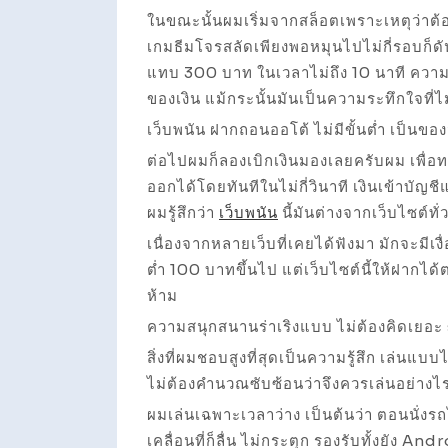
ในขณะนั้นผมเริ่มจากสล็อตเพราะเหตุว่าต
เกมธีมโจรสลัดเพียงพอหมุนไปไม่กี่รอบก็ดั
แทบ 300 บาท ในเวลาไม่ถึง 10 นาที ความรู้ส
ของเงิน แม้กระนั้นมันเป็นความระทึกใจที่ไม
เว็บพนัน ฝากถอนออโต้ ไม่มีขั้นต่ำ เป็นของ
ต่อไปผมก็ลองเบิกเงินมองเลยครับผม เพื่
ออกได้โดยทันทีในไม่กี่วินาที เงินเข้าบัญ
ผมรู้สึกว่า
เว็บพนัน
นี้มันต่างจากเว็บไซต์ทั
เนื่องจากหลายเว็บที่เคยได้ฟังมา มักจะมีเ
ต่ำ 100 บาทขึ้นไป แต่เว็บไซต์นี้ให้ฝากได
ห้าม
ความสนุกสนานร่าเริงแบบ ไม่ต้องคิดเยอะ
สิ่งที่ผมชอบสูงที่สุดเป็นความรู้สึก เล่นแ
ไม่ต้องคำนวณซับซ้อนว่าจึงควรเล่นอย่างไ
ผมเล่นเฉพาะเวลาว่าง เป็นต้นว่า ตอนนั่งร
เคลื่อนที่ก็ลื่น ไม่กระตุก รองรับทั้งยัง 