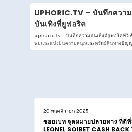
Skip
UPHORIC.TV – บันทึกความ
to
content
บันเทิงที่ยูฟอริค
uphoric.tv – บันทึกความบันเทิงที่ยูฟอริคทีวี 
พบและแบ่งปันความสนุกและทรัพย์สินทางปัญ
20 พฤศจิกายน 2025
ซอยเบท จุดหมายปลายทาง ที่ดีที
LEONEL SOIBET CASH BACK 10