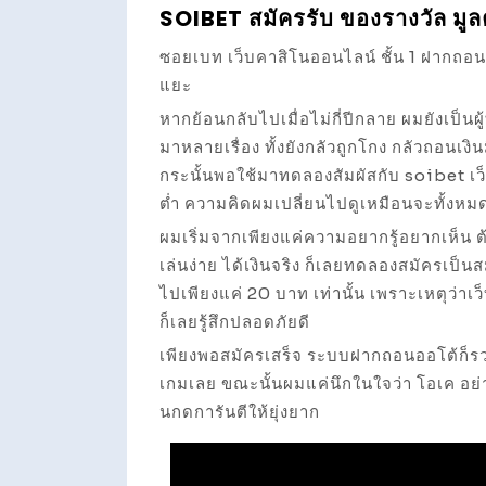
SOIBET สมัครรับ ของรางวัล มู
ซอยเบท เว็บคาสิโนออนไลน์ ชั้น 1 ฝากถอนท
แยะ
หากย้อนกลับไปเมื่อไม่กี่ปีกลาย ผมยังเป็นผู้
มาหลายเรื่อง ทั้งยังกลัวถูกโกง กลัวถอนเงิ
กระนั้นพอใช้มาทดลองสัมผัสกับ soibet เว็
ต่ำ ความคิดผมเปลี่ยนไปดูเหมือนจะทั้งห
ผมเริ่มจากเพียงแค่ความอยากรู้อยากเห็น ต้
เล่นง่าย ได้เงินจริง ก็เลยทดลองสมัครเป็
ไปเพียงแค่ 20 บาท เท่านั้น เพราะเหตุว่าเ
ก็เลยรู้สึกปลอดภัยดี
เพียงพอสมัครเสร็จ ระบบฝากถอนออโต้ก็รวด
เกมเลย ขณะนั้นผมแค่นึกในใจว่า โอเค อย่
นกดการันตีให้ยุ่งยาก