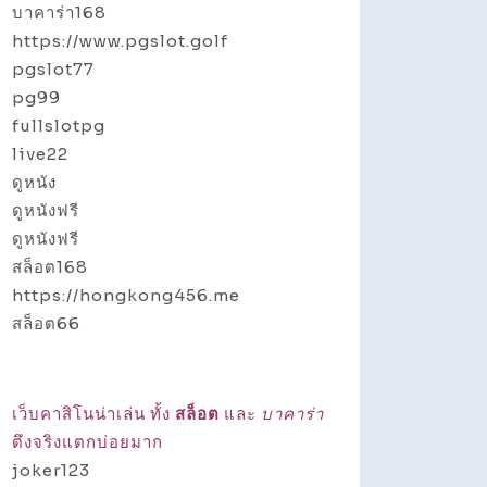
บาคาร่า168
https://www.pgslot.golf
pgslot77
pg99
fullslotpg
live22
ดูหนัง
ดูหนังฟรี
ดูหนังฟรี
สล็อต168
https://hongkong456.me
สล็อต66
เว็บคาสิโนน่าเล่น ทั้ง
สล็อต
และ
บาคาร่า
ตึงจริงแตกบ่อยมาก
joker123