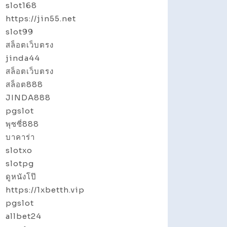
slot168
https://jin55.net
slot99
สล็อตเว็บตรง
jinda44
สล็อตเว็บตรง
สล็อต888
JINDA888
pgslot
พุซซี่888
บาคาร่า
slotxo
slotpg
ดูหนังโป๊
https://1xbetth.vip
pgslot
allbet24