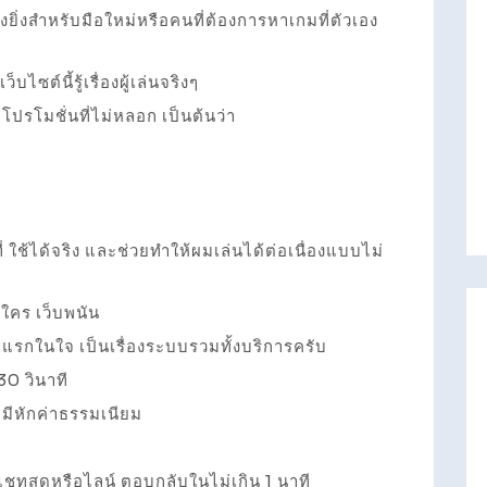
างยิ่งสำหรับมือใหม่หรือคนที่ต้องการหาเกมที่ตัวเอง
บไซต์นี้รู้เรื่องผู้เล่นจริงๆ
ือโปรโมชั่นที่ไม่หลอก เป็นต้นว่า
ี่ ใช้ได้จริง และช่วยทำให้ผมเล่นได้ต่อเนื่องแบบไม่
ำใคร เว็บพนัน
ดับแรกในใจ เป็นเรื่องระบบรวมทั้งบริการครับ
30 วินาที
มีหักค่าธรรมเนียม
นแชทสดหรือไลน์ ตอบกลับในไม่เกิน 1 นาที