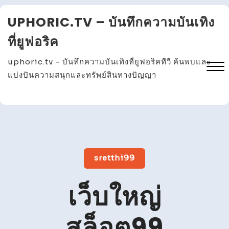
Skip
UPHORIC.TV – บันทึกความบันเทิง
to
content
ที่ยูฟอริค
uphoric.tv – บันทึกความบันเทิงที่ยูฟอริคทีวี ค้นพบและ
แบ่งปันความสนุกและทรัพย์สินทางปัญญา
Close
Menu
sretthi99
เว็บใหญ่
สล็อต99