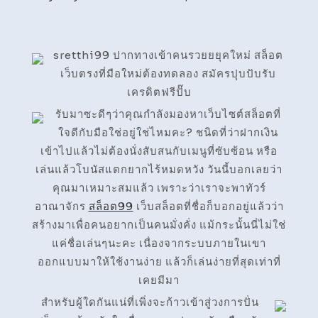
sretthi99 ปากทางเข้าคนรวยยยุคใหม่ สล็อต
เว็บตรงที่มือใหม่ต้องทดลอง สมัครปุบปับรับ
เครดิตฟรีปั๊บ
รับมาซะดีๆว่าคุณกำลังมองหาเว็บไซต์สล็อตที่
ใจดีกับมือใช่อยู่ใช่ไหมคะ? ชนิดที่ว่าฝากเงิน
เข้าไปแล้วไม่ต้องนั่งสับสนกับเมนูที่ซับซ้อน หรือ
เล่นแล้วโบนัสแตกยากไร้หมดหวัง วันนี้บอกเลยว่า
คุณมาเหมาะสมแล้ว เพราะว่าเราจะพาทัวร์
อาณาจักร
สล็อต99
เว็บสล็อตที่ชื่อก็บอกอยู่แล้วว่า
สร้างมาเพื่อคนอยากเป็นคนมั่งคั่ง แม้กระนั้นนี่ไม่ใช่
แค่ชื่อเล่นๆนะคะ เนื่องจากระบบภายในเขา
ออกแบบมาให้ใช้งานง่าย แล้วก็เล่นง่ายที่สุดเท่าที่
เคยมีมา
สำหรับผู้ใดกันแน่ที่เพิ่งจะก้าวเข้าสู่วงการปั่น