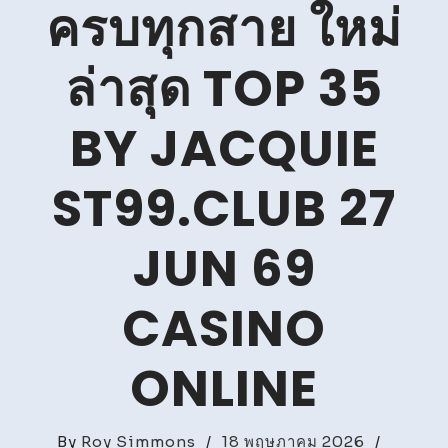
ครบทุกสาย ใหม่
ล่าสุด TOP 35
BY JACQUIE
ST99.CLUB 27
JUN 69
CASINO
ONLINE
By
Roy Simmons
/
18 พฤษภาคม 2026
/