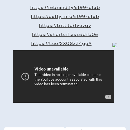
https://rebrand.ly/st99-club
https://cutly.info/st99-club
https://bitt.to/1vuvqv
https://shorturl.asia/drb0e
https://t.co/2X0SzZ4ggY