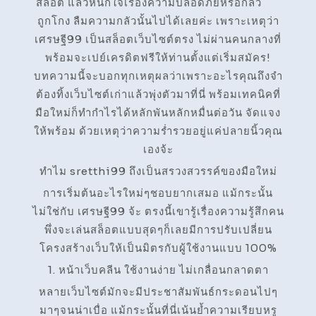
สล็อต แล้วหนักใจเรื่องความปลอดภัยหรือกลัว
ถูกโกง ลืมความกลัวนั้นไปได้เลยค่ะ เพราะเหตุว่า
เศรษฐี99 เป็นสล็อตเว็บไซต์ตรง ไม่ผ่านคนกลางที่
พร้อมจะเปย์เครดิตฟรีให้ท่านตั้งแต่เริ่มสมัคร!
บทความนี้จะบอกทุกเหตุผลว่าเพราะอะไรคุณถึงจำ
ต้องทิ้งเว็บไซต์เก่าแล้วพุ่งตัวมาที่นี่ พร้อมเทคนิคที่
มือใหม่ก็ทำกำไรได้หลักพันหลักหมื่นต่อวัน จัดแจง
ให้พร้อม ด้วยเหตุว่าความร่ำรวยอยู่แค่ปลายนิ้วคุณ
เองจ้ะ
ทำไม sretthi99 ถึงเป็นสรวงสวรรค์ของมือใหม่
การเริ่มต้นอะไรใหม่ๆชอบยากเสมอ แม้กระนั้น
ไม่ใช่กับ เศรษฐี99 จ้ะ ตรงนี้เขารู้เรื่องความรู้สึกคน
พึ่งจะเล่นสล็อตแบบสุดๆก็เลยมีการปรับเปลี่ยน
โครงสร้างเว็บให้เป็นมิตรกับผู้ใช้งานแบบ 100%
1. หน้าเว็บคลีน ใช้งานง่าย ไม่เกลื่อนกลาดตา
หลายเว็บไซต์มักจะมีประชาสัมพันธ์กระดอนไปๆ
มาๆจนน่าเบื่อ แม้กระนั้นที่นี่เน้นย้ำความเรียบหรู