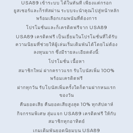
USA89 เข้าระบบ ได้ในทันที เพียงแต่กรอก
ยูสเซอร์และก็รหัสผ่าน ระบบจะนำคุณไปสู่หน้าหลัก
พร้อมเลือกเกมพนันที่ต้องการ
โปรโมชั่นและก็เครดิตฟรีจาก USA89
USA89 เครดิตฟรี เป็นเยี่ยมในโปรโมชั่นที่ได้รับ
ความนิยมที่ช่วยให้ผู้เล่นเริ่มเดิมพันได้โดยไม่ต้อง
ลงทุนมาก ซึ่งมีรายละเอียดดังนี้:
โปรโมชั่น เนื้อหา
สมาชิกใหม่ ฝากคราวแรก รับโบนัสเพิ่ม 100%
พร้อมเครดิตฟรี
ฝากทุกวัน รับโบนัสเพิ่มครั้งใดก็ตามฝากหนแรก
ของวัน
คืนยอดเสีย คืนยอดเสียสูงสุด 10% ทุกสัปดาห์
กิจกรรมพิเศษ สุ่มแจก USA89 เครดิตฟรี ให้กับ
สมาชิกทุกอาทิตย์
เกมเดิมพันยอดนิยมบน USA89