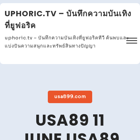
Skip
UPHORIC.TV – บันทึกความบันเทิง
to
content
ที่ยูฟอริค
uphoric.tv – บันทึกความบันเทิงที่ยูฟอริคทีวี ค้นพบและ
แบ่งปันความสนุกและทรัพย์สินทางปัญญา
Close
Menu
usa899.com
USA89 11
JUNE USA89