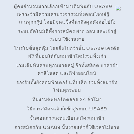
ผู้คนจำนวนมากเลือกเข้ามาเดิมพันกับ USA89
เพราะว่ามีความครบวงจรรวมทั้งตอบโจทย์ผู้
เล่นทุกกรุ๊ป โดยมีจุดแข็งที่น่าดึงดูดดังต่อไปนี้:
ระบบอัตโนมัติทั้งการสมัคร ฝาก ถอน และเข้าสู่
ระบบ ใช้งานง่าย
โปรโมชั่นสุดคุ้ม โดยยิ่งไปกว่านั้น USA89 เครดิต
ฟรี ที่มอบให้กับสมาชิกใหม่รวมทั้งเก่า
เกมเดิมพันครบทุกหมวดหมู่ อีกทั้งสล็อต บาคาร่า
คาสิโนสด และกีฬาออนไลน์
รองรับทั้งยังคอมพิวเตอร์ แท็บเล็ต รวมทั้งสมาร์ท
โฟนทุกระบบ
ทีมงานซัพพอร์ตตลอด 24 ชั่วโมง
วิธีการสมัครแล้วก็เข้าสู่ระบบ USA89
ขั้นตอนการลงทะเบียนสมัครสมาชิก
การสมัครกับ USA89 นั้นง่ายแล้วก็ใช้เวลาไม่นาน