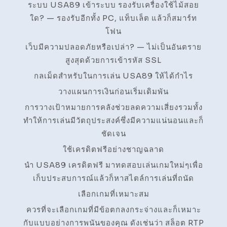
ระบบ USA89 เข้าระบบ รองรับเครื่องใช้ไม้สอย
ใด? — รองรับอีกทั้ง PC, แท็บเล็ต แล้วก็สมาร์ท
โฟน
เว็บมีความปลอดภัยหรือเปล่า? — ไม่เป็นอันตราย
สูงสุดด้วยการเข้ารหัส SSL
กลเม็ดสำหรับในการเล่น USA89 ให้ได้กำไร
วางแผนการเงินก่อนเริ่มเดิมพัน
การวางเป้าหมายการคลังช่วยลดความเสี่ยงรวมทั้ง
ทำให้การเล่นมีวัตถุประสงค์ซึ่งมีความแน่นอนและก็
ชัดเจน
ใช้เครดิตฟรีอย่างชาญฉลาด
นำ USA89 เครดิตฟรี มาทดสอบเล่นเกมใหม่ๆเพื่อ
เก็บประสบการณ์แล้วก็หาสไตล์การเล่นที่ถนัด
เลือกเกมที่เหมาะสม
ควรที่จะเลือกเกมที่มีข้อตกลงกระจ่างและก็เหมาะ
กับแบบอย่างการพนันของคุณ ดังเช่นว่า สล็อต RTP