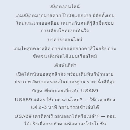
สล็อตออนไลน์
เกมสล็อตมากมายค่าย โบนัสแตกง่าย มีอีกทั้งเกม
ใหม่และเกมยอดนิยม เหมาะกับคนที่รู้สึกชื่นชอบ
การเสี่ยงโชคแบบทันใจ
บาคาร่าออนไลน์
เกมไพ่สุดคลาสสิค ถ่ายทอดสดจากคาสิโนจริง ภาพ
ชัดเจน เดิมพันได้แบบเรียลไทม์
เดิมพันกีฬา
เปิดให้พนันบอลทุกลีกดัง พร้อมเดิมพันกีฬาหลาย
ประเภท อัตราต่อรองเป็นมาตรฐาน ราคาน้ำดีที่สุด
ปัญหาที่พบบ่อยเกี่ยวกับ USA89
USA89 สมัคร ใช้เวลานานไหม? — ใช้เวลาเพียง
แค่ 2-3 นาที ก็สามารถเข้าเล่นได้
USA89 เครดิตฟรี ถอนออกได้หรือเปล่า? — ถอน
ได้จริงเมื่อกระทำตามข้อตกลงโปรโมชั่น