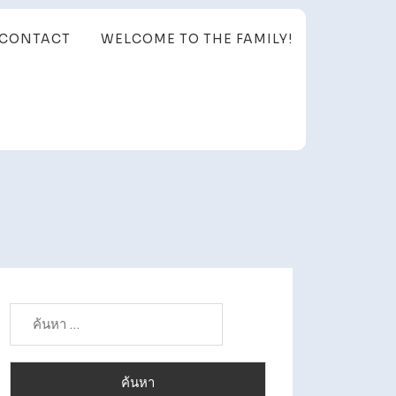
CONTACT
WELCOME TO THE FAMILY!
ค้นหา
สำหรับ: