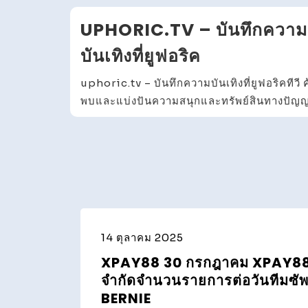
Skip
UPHORIC.TV – บันทึกความ
to
content
บันเทิงที่ยูฟอริค
uphoric.tv – บันทึกความบันเทิงที่ยูฟอริคทีวี 
พบและแบ่งปันความสนุกและทรัพย์สินทางปัญ
14 ตุลาคม 2025
XPAY88 30 กรกฎาคม XPAY88 ส
จำกัดจำนวนรายการต่อวันทีมซั
BERNIE