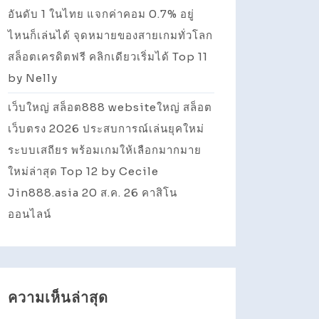
อันดับ 1 ในไทย แจกค่าคอม 0.7% อยู่
ไหนก็เล่นได้ จุดหมายของสายเกมทั่วโลก
สล็อตเครดิตฟรี คลิกเดียวเริ่มได้ Top 11
by Nelly
เว็บใหญ่ สล็อต888 websiteใหญ่ สล็อต
เว็บตรง 2026 ประสบการณ์เล่นยุคใหม่
ระบบเสถียร พร้อมเกมให้เลือกมากมาย
ใหม่ล่าสุด Top 12 by Cecile
Jin888.asia 20 ส.ค. 26 คาสิโน
ออนไลน์
ความเห็นล่าสุด