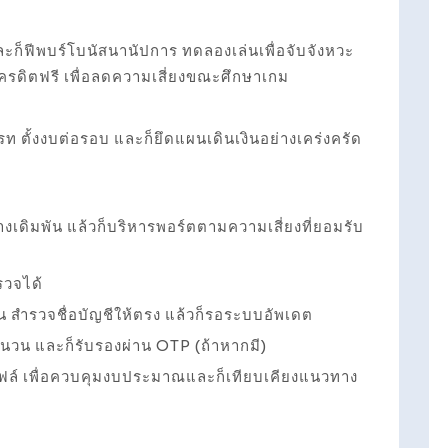
ละก็ฟีพบร์โบนัสนานัปการ ทดลองเล่นเพื่อจับจังหวะ
ครดิตฟรี เพื่อลดความเสี่ยงขณะศึกษาเกม
 ตั้งงบต่อรอบ และก็ยึดแผนเดินเงินอย่างเคร่งครัด
งเดิมพัน แล้วก็บริหารพอร์ตตามความเสี่ยงที่ยอมรับ
รวจได้
 สำรวจชื่อบัญชีให้ตรง แล้วก็รอระบบอัพเดต
งจำนวน และก็รับรองผ่าน OTP (ถ้าหากมี)
ไฟล์ เพื่อควบคุมงบประมาณและก็เทียบเคียงแนวทาง