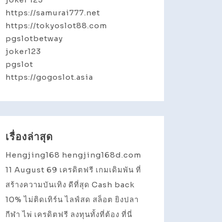
https://samurai777.net
https://tokyoslot88.com
pgslotbetway
joker123
pgslot
https://gogoslot.asia
เรื่องล่าสุด
Hengjing168 hengjing168d.com
11 August 69 เครดิตฟรี เกมเดิมพัน ที่
สร้างความบันเทิง ดีที่สุด Cash back
10% ไม่ติดเทิร์น ไลฟ์สด สล็อต ยิงปลา
กีฬา ไพ่ เครดิตฟรี ลงทุนทั้งที่ต้อง ที่นี่