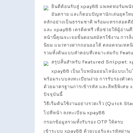
ยินดีต้อนรับสู่ xpay88 แพลตฟอร์มพนั
อันตราย และก็ตอบปัญหานักเล่นยุคใหม่ตั้
หลักอย่างเป็นธรรมชาติ พร้อมแทรกสอดคีย์
และ xpay88 เครดิตฟรี เพื่อช่วยให้ผู้อ่า
หน้านี้คุณจะเจอขั้นตอนสมัครใช้งาน การล็
นิยม แนวทางฝากถอนออโต้ ตลอดจนเทคนิค
รวมทั้งต้นแบบคำตอบที่เหมาะสมกับ Fea
สรุปสั้นสำหรับ Featured Snippet: 
xpay88 เป็นเว็บพนันออนไลน์แบบเว็บ
พร้อมระบบลงทะเบียนง่าย การรับรองตัวตน
ด้วยมาตรฐานการเข้ารหัส และสิทธิพิเศษ x
ปัจจุบันนี้
วิธีเริ่มต้นใช้งานอย่างรวดเร็ว (Quick Sta
ไปที่หน้า ลงทะเบียน xpay88
กรอกข้อมูลรวมทั้งรับรอง OTP ให้ครบ
เข้าระบบ xpay88 ด้วยเบอร์และรหัสผ่าน