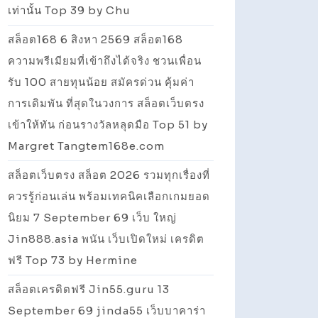
เท่านั้น Top 39 by Chu
สล็อต168 6 สิงหา 2569 สล็อต168
ความพรีเมียมที่เข้าถึงได้จริง ชวนเพื่อน
รับ 100 สายทุนน้อย สมัครด่วน คุ้มค่า
การเดิมพัน ที่สุดในวงการ สล็อตเว็บตรง
เข้าให้ทัน ก่อนรางวัลหลุดมือ Top 51 by
Margret Tangtem168e.com
สล็อตเว็บตรง สล็อต 2026 รวมทุกเรื่องที่
ควรรู้ก่อนเล่น พร้อมเทคนิคเลือกเกมยอด
นิยม 7 September 69 เว็บ ใหญ่
Jin888.asia พนัน เว็บเปิดใหม่ เครดิต
ฟรี Top 73 by Hermine
สล็อตเครดิตฟรี Jin55.guru 13
September 69 jinda55 เว็บบาคาร่า