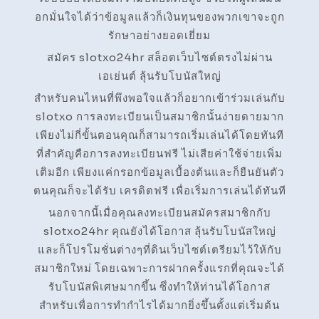
อกมั่นใจได้ว่าข้อมูลแล้วก็เงินทุนของพวกเขาจะถูก
รักษาอย่างยอดเยี่ยม
สมัคร slotxo24hr สล็อตเว็บไซต์ตรงไม่ผ่าน
เอเย่นต์ ลุ้นรับโบนัสใหญ่
สำหรับคนไหนที่พึงพอใจแล้วก็อยากเข้าร่วมเล่นกับ
slotxo การลงทะเบียนเป็นสมาชิกนั้นง่ายดายมาก
เพียงไม่กี่ขั้นตอนคุณก็สามารถเริ่มเล่นได้โดยทันที
ที่สำคัญคือการลงทะเบียนฟรี ไม่เสียค่าใช้จ่ายเพิ่ม
เติมอีก เพียงแค่กรอกข้อมูลเบื้องต้นและก็ยืนยันตัว
ตนคุณก็จะได้รับ เครดิตฟรี เพื่อเริ่มการเล่นได้ทันที
นอกจากนี้เมื่อคุณลงทะเบียนสมัครสมาชิกกับ
slotxo24hr คุณยังได้โอกาส ลุ้นรับโบนัสใหญ่
และก็โปรโมชั่นต่างๆที่ดินเว็บไซต์เตรียมไว้ให้กับ
สมาชิกใหม่ โดยเฉพาะการฝากครั้งแรกที่คุณจะได้
รับโบนัสพิเศษมากขึ้น ซึ่งทำให้ท่านได้โอกาส
สำหรับเพื่อการทำกำไรได้มากยิ่งขึ้นตั้งแต่เริ่มต้น