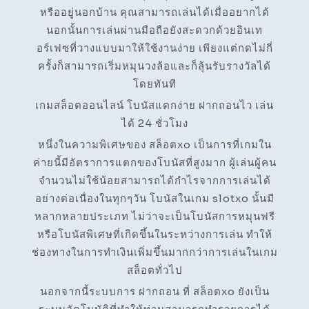
หรืออยู่นอกบ้าน คุณสามารถเล่นได้เมื่ออยากได้
นอกนั้นการเล่นผ่านมือถือยังสะดวกด้วยอินเท
อร์เฟซที่วางแบบมาให้ใช้งานง่าย เพียงแต่กดไม่กี่
ครั้งก็สามารถเริ่มหมุนวงล้อและก็ลุ้นรับรางวัลได้
โดยทันที
เกมสล็อตออนไลน์ โบนัสแตกง่าย ฝากถอนไว เล่น
ได้ 24 ชั่วโมง
หนึ่งในความพิเศษของ สล็อตxo เป็นการที่เกมใน
ค่ายนี้มีอัตราการแตกของโบนัสที่สูงมาก ผู้เล่นผู้คน
จำนวนไม่ใช้น้อยสามารถได้กำไรจากการเล่นได้
อย่างต่อเนื่องในทุกๆวัน โบนัสในเกม slotxo นั้นมี
หลากหลายประเภท ไม่ว่าจะเป็นโบนัสการหมุนฟรี
หรือโบนัสพิเศษที่เกิดขึ้นในระหว่างการเล่น ทำให้
ช่องทางในการทำเงินเพิ่มขึ้นมากกว่าการเล่นในเกม
สล็อตทั่วไป
นอกจากนี้ระบบการ ฝากถอน ที่ สล็อตxo ยังเป็น