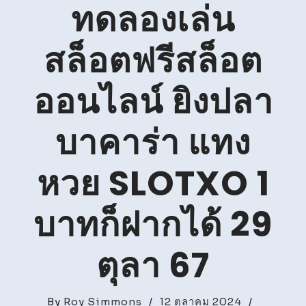
ทดลองเล่น
สล็อตฟรีสล็อต
ออนไลน์ ยิงปลา
บาคาร่า แทง
หวย SLOTXO 1
บาทก็ฝากได้ 29
ตุลา 67
By
Roy Simmons
/
12 ตุลาคม 2024
/