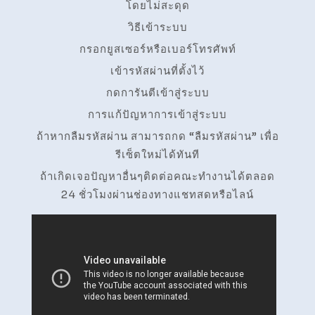
โดยไม่สะดุด
วิธีเข้าระบบ
กรอกยูสเซอร์หรือเบอร์โทรศัพท์
เข้ารหัสผ่านที่ตั้งไว้
กดการันตีเข้าสู่ระบบ
การแก้ปัญหาการเข้าสู่ระบบ
ถ้าหากลืมรหัสผ่าน สามารถกด “ลืมรหัสผ่าน” เพื่อ
รีเซ็ตใหม่ได้ทันที
ถ้าเกิดเจอปัญหาอื่นๆติดต่อคณะทำงานได้ตลอด
24 ชั่วโมงผ่านช่องทางแชทสดหรือไลน์