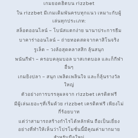
เกมยอดฮิตบน rizzbet
ใน rizzbet มีเกมเดิมพันครบทุกแนว เหมาะกับผู้
เล่นทุกประเภท:
สล็อตออนไลน์ – โบนัสแตกง่าย นานาประการธีม
บาคาร่าออนไลน์ – ถ่ายทอดสดจากคาสิโนจริง
รูเล็ต – วงล้อสุดคลาสสิก ลุ้นสนุก
พนันกีฬา – ครอบคลุมบอล บาสเกตบอล และก็กีฬา
อื่นๆ
เกมยิงปลา – สนุก เพลิดเพลินใจ และก็ลุ้นรางวัล
ใหญ่
ตัวอย่างการบรรลุผลจาก rizzbet เครดิตฟรี
มีผู้เล่นเยอะๆที่เริ่มด้วย rizzbet เครดิตฟรี เพียงไม่
กี่ร้อยบาท
แต่ว่าสามารถสร้างกำไรได้หลักพัน ถือเป็นเยี่ยง
อย่างที่ทำให้เห็นว่าโปรโมชั่นนี้มีคุณค่ามากมาย
สำหรับมือใหม่