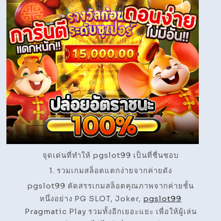
จุดเด่นที่ทำให้ pgslot99 เป็นที่ชื่นชอบ
1. รวมเกมสล็อตแตกง่ายจากค่ายดัง
pgslot99 คัดสรรเกมสล็อตคุณภาพจากค่ายชั้น
หนึ่งอย่าง PG SLOT, Joker,
pgslot99
Pragmatic Play รวมทั้งอีกเยอะแยะ เพื่อให้ผู้เล่น