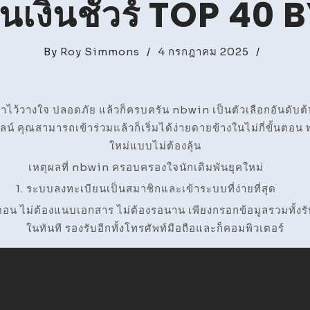
เงินชัวร์ TOP 40 
By
Roy Simmons
/
4 กรกฎาคม 2025
/
ว้วางใจ ปลอดภัย แล้วก็ครบครัน nbwin เป็นตัวเลือกอันดับต้นๆท
น์ คุณสามารถเข้าร่วมแล้วก็เริ่มได้ง่ายดายข้างในไม่กี่ขั้นตอน
ใหม่แบบไม่ต้องลุ้น
เหตุผลที่ nbwin ครอบครองใจนักเดิมพันยุคใหม่
1. ระบบลงทะเบียนเป็นสมาชิกและเข้าระบบที่ง่ายที่สุด
้นตอน ไม่ต้องแนบเอกสาร ไม่ต้องรอนาน เพียงกรอกข้อมูลรวมทั้
ในทันที รองรับอีกทั้งโทรศัพท์มือถือและก็คอมพิวเตอร์