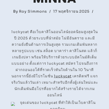
By
Roy Simmons
/
17 พฤศจิกายน 2025
/
luckycat คือเว็บคาสิโนออนไลน์ยอดนิยมสูงสุดใน
ปี 2025 ด้วยระบบที่นำสมัย ไม่มีอันตราย และมี
ความยั่งยืนด้านการเงินสูงสุด รวมเกมเดิมพันหลาก
หลายรูปแบบ เช่น สล็อต บาคาร่า คาสิโนสด แล้วก็
เกมยิงปลา พร้อมให้บริการด้วยระบบอัตโนมัติเต็ม
แบบอย่าง ตั้งแต่การ luckycat สมัคร ไปจนถึงการ
ฝากถอนออโต้ที่รวดเร็วทันใจด้านใน 10 วินาที
นอกจากนี้ยังมีโปรโมชั่น
luckycat
เครดิตฟรี แจก
จริงวันแล้ววันเล่า เหมาะสำหรับอีกทั้งผู้เล่นใหม่และ
นักเดิมพันมือโปรที่อยากได้สร้างรายได้จากเกม
ออนไลน์
จุดเด่นของ luckycat ที่ทำให้เป็นเว็บคาสิโน
ยอดนิยม