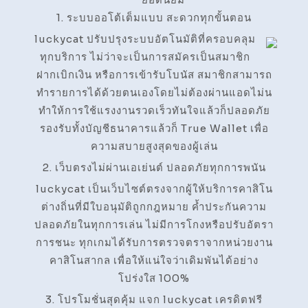
1. ระบบออโต้เต็มแบบ สะดวกทุกขั้นตอน
luckycat ปรับปรุงระบบอัตโนมัติที่ครอบคลุม
ทุกบริการ ไม่ว่าจะเป็นการสมัครเป็นสมาชิก
ฝากเบิกเงิน หรือการเข้ารับโบนัส สมาชิกสามารถ
ทำรายการได้ด้วยตนเองโดยไม่ต้องผ่านแอดไม่น
ทำให้การใช้แรงงานรวดเร็วทันใจแล้วก็ปลอดภัย
รองรับทั้งบัญชีธนาคารแล้วก็ True Wallet เพื่อ
ความสบายสูงสุดของผู้เล่น
2. เว็บตรงไม่ผ่านเอเย่นต์ ปลอดภัยทุกการพนัน
luckycat เป็นเว็บไซต์ตรงจากผู้ให้บริการคาสิโน
ต่างถิ่นที่มีใบอนุมัติถูกกฎหมาย ค้ำประกันความ
ปลอดภัยในทุกการเล่น ไม่มีการโกงหรือปรับอัตรา
การชนะ ทุกเกมได้รับการตรวจตราจากหน่วยงาน
คาสิโนสากล เพื่อให้แน่ใจว่าเดิมพันได้อย่าง
โปร่งใส 100%
3. โปรโมชั่นสุดคุ้ม แจก luckycat เครดิตฟรี