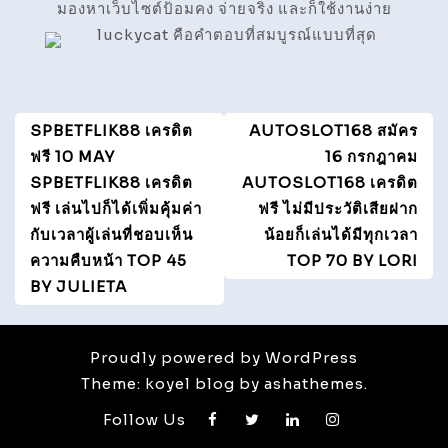
มองหาเว็บไซต์ป้อมคง จ่ายจริง และก็ใช้งานง่าย
luckycat คือคำตอบที่สมบูรณ์แบบที่สุด
แนะแนว
SPBETFLIK88 เครดิต
AUTOSLOT168 สมัคร
เรื่อง
ฟรี 10 MAY
16 กรกฎาคม
SPBETFLIK88 เครดิต
AUTOSLOT168 เครดิต
ฟรี เล่นไปก็ได้เพิ่มคุ้มค่า
ฟรี ไม่มีประวัติเสียฝาก
กับเวลาผู้เล่นที่ชอบเห็น
น้อยก็เล่นได้มีทุกเวลา
ความคืบหน้า TOP 45
TOP 70 BY LORI
BY JULIETA
Proudly powered by WordPress
Theme: koyel blog by ashathemes.
Follow Us