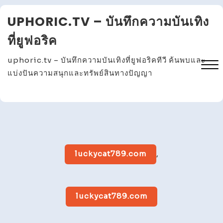
Skip
UPHORIC.TV – บันทึกความบันเทิง
to
content
ที่ยูฟอริค
uphoric.tv – บันทึกความบันเทิงที่ยูฟอริคทีวี ค้นพบและ
แบ่งปันความสนุกและทรัพย์สินทางปัญญา
Close
Menu
luckycat789.com
,
luckycat789.com