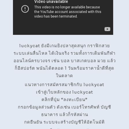
luckycat ยังมีเกมยิงปลาสุดสนุก กราฟิกสวย
ระบบเล่นลื่นไหล ได้เงินจริง รวมทั้งการเดิมพันกีฬา
ออนไลน์ครบวงจร เช่น บอล บาสเกตบอล มวย แล้ว
ก็อีสปอร์ต พนันได้ตลอด 1 วันพร้อมราคาน้ำดีที่สุด
ในตลาด
แนวทางการสมัครสมาชิกกับ luckycat
เข้าสู่เว็บหลักของ luckycat
คลิกที่ปุ่ม “ลงทะเบียน”
กรอกข้อมูลส่วนตัว ดังเช่น เบอร์โทรศัพท์ บัญชี
ธนาคาร แล้วก็รหัสผ่าน
กดยืนยัน ระบบจะสร้างบัญชีให้อัตโนมัติ