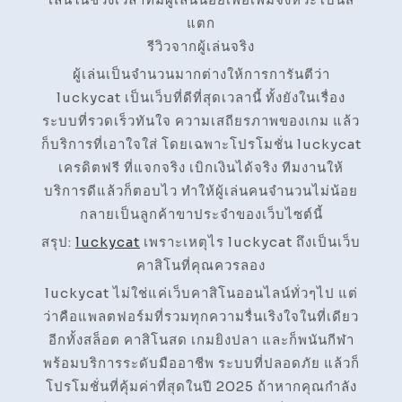
แตก
รีวิวจากผู้เล่นจริง
ผู้เล่นเป็นจำนวนมากต่างให้การการันตีว่า
luckycat เป็นเว็บที่ดีที่สุดเวลานี้ ทั้งยังในเรื่อง
ระบบที่รวดเร็วทันใจ ความเสถียรภาพของเกม แล้ว
ก็บริการที่เอาใจใส่ โดยเฉพาะโปรโมชั่น luckycat
เครดิตฟรี ที่แจกจริง เบิกเงินได้จริง ทีมงานให้
บริการดีแล้วก็ตอบไว ทำให้ผู้เล่นคนจำนวนไม่น้อย
กลายเป็นลูกค้าขาประจำของเว็บไซต์นี้
สรุป:
luckycat
เพราะเหตุไร luckycat ถึงเป็นเว็บ
คาสิโนที่คุณควรลอง
luckycat ไม่ใช่แค่เว็บคาสิโนออนไลน์ทั่วๆไป แต่
ว่าคือแพลตฟอร์มที่รวมทุกความรื่นเริงใจในที่เดียว
อีกทั้งสล็อต คาสิโนสด เกมยิงปลา และก็พนันกีฬา
พร้อมบริการระดับมืออาชีพ ระบบที่ปลอดภัย แล้วก็
โปรโมชั่นที่คุ้มค่าที่สุดในปี 2025 ถ้าหากคุณกำลัง