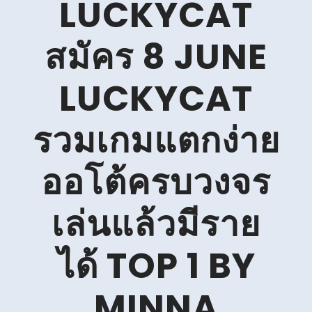
LUCKYCAT
สมัคร 8 JUNE
LUCKYCAT
รวมเกมแตกง่าย
ออโต้ครบวงจร
เล่นแล้วมีราย
ได้ TOP 1 BY
MINNA