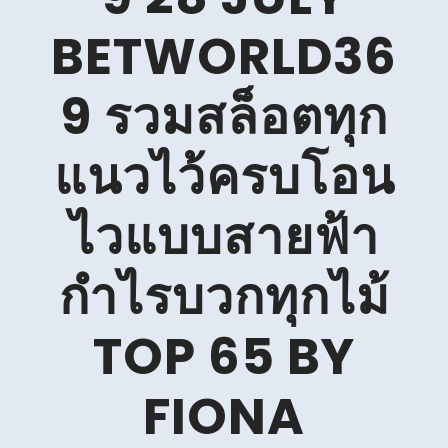
BETWORLD36
9 รวมสล็อตทุก
แนวไว้ครบโอน
ไวแบบสายฟ้า
กำไรบวกทุกไม้
TOP 65 BY
FIONA