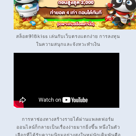
สล็อต918kiss เล่นกับเว็บตรงแตกง่าย การลงทุน
ในความสนุกและจังหวะทำเงิน
การหาช่องทางสร้างรายได้ผ่านแพลตฟอร์ม
ออนไลน์ก็กลายเป็นเรื่องง่ายมากยิ่งขึ้น หนึ่งในตัว
เลือกที่ได้รับความนิยมอย่างสูงในหมู่นักเดิมพันคือ