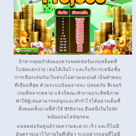
ถ้าหากคุณกำลังมองหาแพลตฟอร์มเกมสล็อตที่
โบนัสแตกง่าย เล่นได้เงินไว และก็บริการเหนือชั้น
การเลือกเล่นกับเว็บตรงไม่ผ่านเอเย่นต์ เป็นคำตอบ
ที่เยี่ยมที่สุด ด้วยระบบป้อมอาจจะ ปลอดภัย ฟีเจอร์
เกมที่หลากหลาย แล้วก็คณะทำงานประสิทธิภาพ
ทำให้ผู้เล่นสามารถสนุกและทำกำไรได้อย่างเต็มที่
ทั้งหมดทั้งปวงนี้ทำให้ 918kiss ยืนหนึ่งในใจนัก
พนันออนไลน์ทุกคน
แพลตฟอร์มศูนย์รวมความสะดวก เร็ว และก็ไม่มี
อันตรายเอาไว้ภายในที่เดียว ระบบฝากถอนที่ไม่มี