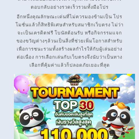
ตอบกลับอย่างรวดเร็วรวมทั้งมือโปร
อีกหนึ่งคุณลักษณะเด่นที่ไม่ควรมองข้ามเป็น โปร
โมชั่นแล้วก็สิทธิพิเศษสำหรับสมาชิกเว็บตรง ไม่ว่า
จะเป็นเครดิตฟรี โบนัสต้อนรับ หรือกิจกรรมแจก
ของขวัญต่างๆล้วนเป็นสิ่งที่ช่วยเพิ่มโอกาสสำหรับ
เพื่อการชนะรวมทั้งสร้างผลกำไรให้กับผู้เล่นอย่าง
ต่อเนื่อง การเลือกเล่นกับเว็บตรงจึงนับว่าเป็นทาง
เลือกที่คุ้มค่าแล้วก็ปลอดภัยเยอะที่สุด