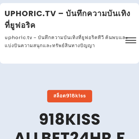
Skip
UPHORIC.TV – บันทึกความบันเทิง
to
content
ที่ยูฟอริค
uphoric.tv – บันทึกความบันเทิงที่ยูฟอริคทีวี ค้นพบและ
แบ่งปันความสนุกและทรัพย์สินทางปัญญา
Close
Menu
สล็อต918kiss
918KISS
ALLBET24HR.F