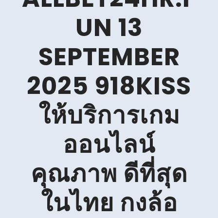
UN 13
SEPTEMBER
2025 918KISS
ให้บริการเกม
ออนไลน์
คุณภาพ ดีที่สุด
ในไทย กงล้อ