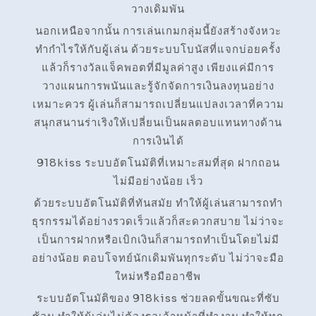
วางเดิมพัน
นอกเหนือจากนั้น การเล่นเกมกลุ่มนี้ยังสร้างจังหวะ
ทำกำไรให้กับผู้เล่น ด้วยระบบโบนัสที่แจกบ่อยครั้ง
แล้วก็รางวัลแจ็คพอตที่มีมูลค่าสูง เพียงแค่มีการ
วางแผนการพนันและรู้จักจัดการเงินลงทุนอย่าง
เหมาะควร ผู้เล่นก็สามารถเปลี่ยนแปลงเวลาที่ความ
สนุกสนานร่าเริงให้เปลี่ยนเป็นผลตอบแทนทางด้าน
การเงินได้
918kiss ระบบอัตโนมัติที่เหมาะสมที่สุด ฝากถอน
ไม่มีอย่างน้อย เร็ว
ด้วยระบบอัตโนมัติที่ทันสมัย ทำให้ผู้เล่นสามารถทำ
ธุรกรรมได้อย่างรวดเร็วแล้วก็สะดวกสบาย ไม่ว่าจะ
เป็นการฝากหรือเบิกเงินก็สามารถทำเป็นโดยไม่มี
อย่างน้อย ตอบโจทย์นักเดิมพันทุกระดับ ไม่ว่าจะมือ
ใหม่หรือมืออาชีพ
ระบบอัตโนมัติของ 918kiss ช่วยลดขั้นขณะที่ซับ