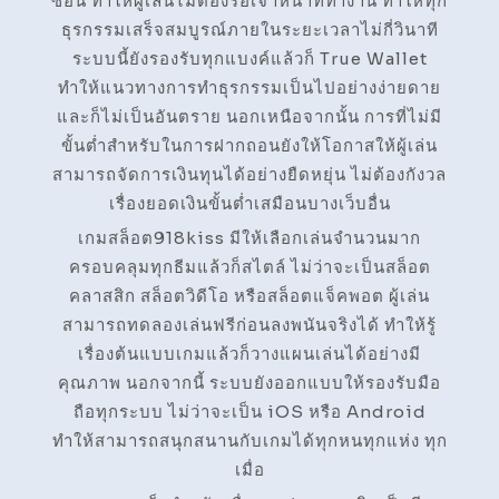
ซ้อน ทำให้ผู้เล่นไม่ต้องรอเจ้าหน้าที่ทำงาน ทำให้ทุก
ธุรกรรมเสร็จสมบูรณ์ภายในระยะเวลาไม่กี่วินาที
ระบบนี้ยังรองรับทุกแบงค์แล้วก็ True Wallet
ทำให้แนวทางการทำธุรกรรมเป็นไปอย่างง่ายดาย
และก็ไม่เป็นอันตราย นอกเหนือจากนั้น การที่ไม่มี
ขั้นต่ำสำหรับในการฝากถอนยังให้โอกาสให้ผู้เล่น
สามารถจัดการเงินทุนได้อย่างยืดหยุ่น ไม่ต้องกังวล
เรื่องยอดเงินขั้นต่ำเสมือนบางเว็บอื่น
เกมสล็อต918kiss มีให้เลือกเล่นจำนวนมาก
ครอบคลุมทุกธีมแล้วก็สไตล์ ไม่ว่าจะเป็นสล็อต
คลาสสิก สล็อตวิดีโอ หรือสล็อตแจ็คพอต ผู้เล่น
สามารถทดลองเล่นฟรีก่อนลงพนันจริงได้ ทำให้รู้
เรื่องต้นแบบเกมแล้วก็วางแผนเล่นได้อย่างมี
คุณภาพ นอกจากนี้ ระบบยังออกแบบให้รองรับมือ
ถือทุกระบบ ไม่ว่าจะเป็น iOS หรือ Android
ทำให้สามารถสนุกสนานกับเกมได้ทุกหนทุกแห่ง ทุก
เมื่อ