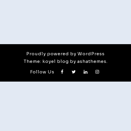
กับผู้เล่นที่
ต้องการเรียน
รู้ก่อนลงทุน
จริง TOP 37
BY DENISE
Proudly powered by WordPress
Theme: koyel blog by ashathemes.
Follow Us