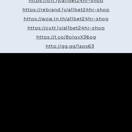
https://bit.ly/allbet24hr-shop
https://rebrand.ly/allbet24hr-shop
https://wow.in.th/allbet24hr-shop
https://cutt.ly/allbet24hr-shop
https://t.co/BoIqxX36og
http://gg.gg/1aps63