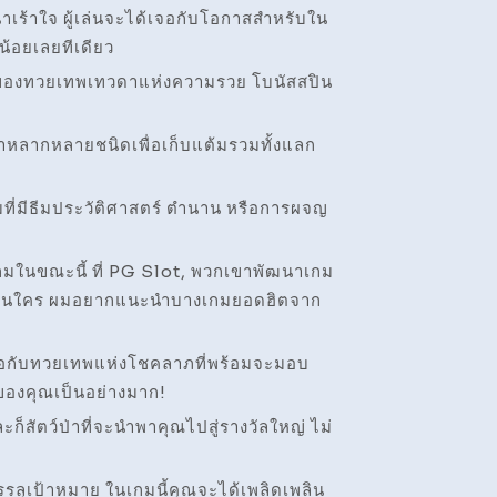
่าเร้าใจ ผู้เล่นจะได้เจอกับโอกาสสำหรับใน
น้อยเลยทีเดียว
ณ์ของทวยเทพเทวดาแห่งความรวย โบนัสสปิน
ปลาหลากหลายชนิดเพื่อเก็บแต้มรวมทั้งแลก
ที่มีธีมประวัติศาสตร์ ตำนาน หรือการผจญ
ดเกมในขณะนี้ ที่ PG Slot, พวกเขาพัฒนาเกม
ไม่เหมือนใคร ผมอยากแนะนำบางเกมยอดฮิตจาก
ด้เจอกับทวยเทพแห่งโชคลาภที่พร้อมจะมอบ
ะของคุณเป็นอย่างมาก!
็สัตว์ป่าที่จะนำพาคุณไปสู่รางวัลใหญ่ ไม่
ลุเป้าหมาย ในเกมนี้คุณจะได้เพลิดเพลิน