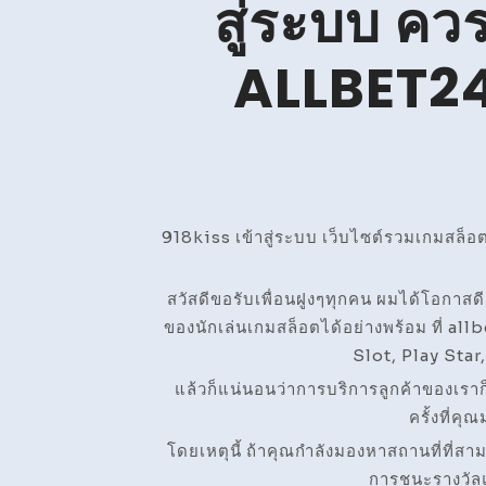
สู่ระบบ คว
ALLBET2
918kiss เข้าสู่ระบบ เว็บไซต์รวมเกมสล็อต
สวัสดีขอรับเพื่อนฝูงๆทุกคน ผมได้โอกาสดีๆ
ของนักเล่นเกมสล็อตได้อย่างพร้อม ที่ a
Slot, Play Star
แล้วก็แน่นอนว่าการบริการลูกค้าของเราก็
ครั้งที่ค
โดยเหตุนี้ ถ้าคุณกำลังมองหาสถานที่ที่
การชนะรางวัลแ