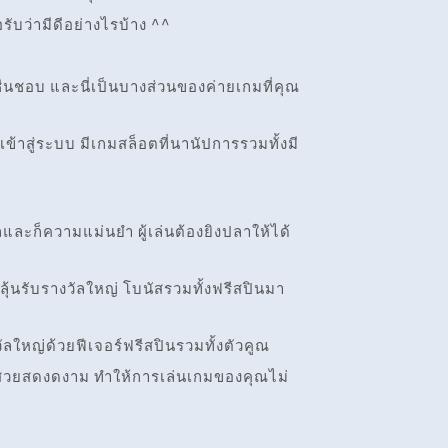
บว่ามีดีอย่างไรบ้าง ^^
ื่นชอบ และนี่เป็นบางส่วนของค่ายเกมที่คุณ
ข้าสู่ระบบ มีเกมสล็อตที่นานัปการรวมทั้งมี
ถและก็ความแม่นยำ ผู้เล่นต้องยิงปลาให้ได้
้ลุ้นรับรางวัลใหญ่ โบนัสรวมทั้งฟรีสปินมา
ลใหญ่ด้วยฟีเจอร์ฟรีสปินรวมทั้งตัวคูณ
ี่สวยสดงดงาม ทำให้การเล่นเกมของคุณไม่