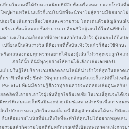
ี่ยมในเกมที่ได้รับความนิยมที่มีอีกทั้งเครื่องหมายและโบนัสที่น
หญ่ผ่านฟรีสปินแล้วก็เกมโบนัสที่จะนำพาไปสู่ความมีชัยมากไม่
ีปเอเชีย เน้นการเสี่ยงโชคและความรวย โดดเด่นด้วยสัญลักษ
ฟรีรวมทั้งแจ็คพอตซึ่งสามารถเปลี่ยนชีวิตผู้เล่นได้ในทันทีทันใด
มดา แต่เป็นเกมยิงปลาที่ท้าทายแล้วก็บันเทิงใจ ผู้เล่นจะได้ยิง
เปลี่ยนเป็นเงินรางวัล นี่คือเกมที่ทั้งบันเทิงใจแล้วก็ต้องใช้ทักษะ
ี่พร้อมสนองตอบทุกความอยากได้ของผู้เล่น ไม่ว่าคุณจะถูกใจเกม
ภัยใต้น้ำ ที่นี่มีทุกๆอย่างให้ท่านได้เลือกเล่นเลยขอรับ
เยี่ยมในผู้ให้บริการเกมสล็อตออนไลน์ที่น่าเร้าใจที่สุดในตลา
้วก็กราฟิกที่น่าทึ่ง ซึ่งทำให้ทุกเกมมีเอกลักษณ์และก็เสน่ห์ที่
PG Slot ที่ผมมีความรู้สึกว่าทุกคนควรจะทดลองเล่นดูนะครับ!
ยอดฮิตที่เอาอกเอาใจผู้เล่นที่ถูกใจธีมเอเชีย ในเกมนี้คุณจะไ
 ฟีพบร์พิเศษและก็ฟรีสปินจะช่วยเพิ่มช่องทางสำหรับเพื่อการชน
ินไปกับการผจญภัยในเกมสล็อตนี้ มีสัญลักษณ์ผลไม้ทรอปิคัลและก
ลืมเลือนเกมโบนัสที่บันเทิงใจที่จะทำให้คุณไม่ได้อยากหยุดเล่น
รวยแล้วก็ความโชคดีกับหลักเกณฑ์ที่เป็นเทพเทวดาแห่งการบรร