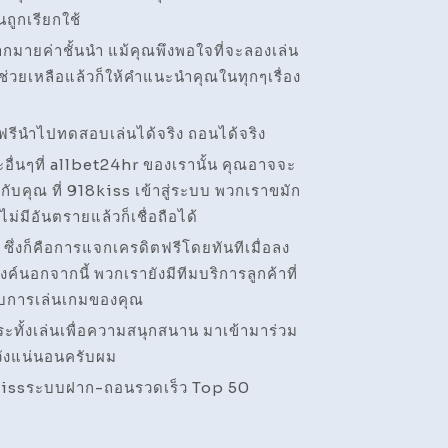
นถูกเรียกใช้
ากมายค่าชั้นนำ แม้คุณพึงพอใจที่จะลองเล่น
ถช่วยเหลือแล้วก็ให้คำแนะนำคุณในทุกๆเรื่อง
รีนำไปทดสอบเล่นได้จริง ถอนได้จริง
ื่นๆที่ allbet24hr ของเรานั้น คุณอาจจะ
บคุณ ที่ 918kiss เข้าสู่ระบบ พวกเราขมัก
่มีอันตรายแล้วก็เชื่อถือได้
ึ่งก็คือการแจกเครดิตฟรีโดยทันทีเมื่อลง
ค์นอกจากนี้ พวกเรายังมีทีมบริการลูกค้าที่
ับการเล่นเกมของคุณ
ทั้งเล่นเพื่อความสนุกสนาน มาเข้ามาร่วม
วังแน่นอนครับผม
8kissระบบฝาก-ถอนรวดเร็ว Top 50