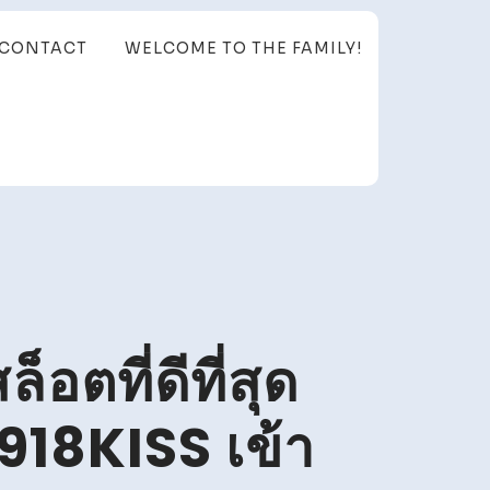
CONTACT
WELCOME TO THE FAMILY!
อตที่ดีที่สุด
918KISS เข้า