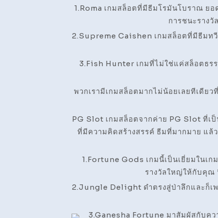
1.Roma เกมสล็อตที่มีธีมโรมันโบราณ ยอดเย
การชนะรางวัลใ
2.Supreme Caishen เกมสล็อตที่มีธีมทว
3.Fish Hunter เกมที่ไม่ใช่แค่สล็อตธรร
พวกเรามีเกมสล็อตมากไม่น้อยเลยทีเดียวท
PG Slot เกมสล็อตจากค่าย PG Slot ที่เป็น
ที่มีความคิดสร้างสรรค์ ธีมที่มากมาย แล
1.Fortune Gods เกมนี้เป็นเยี่ยมในเกม
รางวัลใหญ่ให้กับคุณ
2.Jungle Delight ดำตรงสู่ป่าลึกและก็เพล
3.Ganesha Fortune มาสัมผัสกับความ