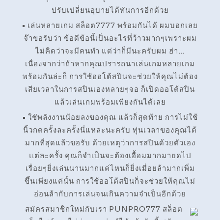
ปรับเปลี่ยนอุบายได้ทันการอีกด้วย
• เล่นหลายเกม สล็อต7777 พร้อมกันได้ ผมบอกเลย
จ๊าขอรับว่า ข้อดีข้อนี้เป็นอะไรที่ว้าวมากๆเพราะผม
ไม่คิดว่าจะมีคนทำ แต่ว่าก็มีนะครับผม ฮ่า…
เนื่องจากว่าถ้าหากคุณปรารถนาเล่นเกมหลายเกม
พร้อมกันล่ะก็ การใช้ออโต้สปินจะช่วยให้คุณไม่ต้อง
เสียเวลาในการสปินเองหลายๆจอ ก็เปิดออโต้สปิน
แล้วเล่นเกมพร้อมเพียงกันได้เลย
• ใชัพลังงานน้อยลงของคุณ แล้วก็สุดท้าย การไม่ใช้
นิ้วกดครั้งละครั้งนี่แหละนะครับ ทุ่นเวลาของคุณได้
มากที่สุดแล้วขอรับ ด้วยเหตุว่าการสปินด้วยตัวเอง
แต่ละครั้ง คุณก็จำเป็นจะต้องเอื้อมมากมายดไป
เรื่อยๆยิ่งเล่นนานมากแค่ไหนก็ยิ่งเมื่อยล้ามากเพิ่ม
ขึ้นเพียงแค่นั้น การใช้ออโต้สปินก็จะช่วยให้คุณไม่
อ่อนล้ากับการเล่นจนเกินความจำเป็นอีกด้วย
สมัครสมาชิกใหม่กับเรา PUNPRO777 สล็อต