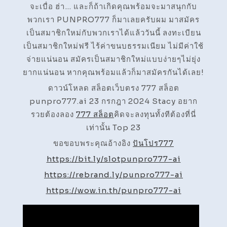
จะเบื่อ ฮ่า… และก็ถ้าเกิดคุณพร้อมจะมาสนุกกับ
พวกเรา PUNPRO777 ก็มาเลยครับผม มาสมัคร
เป็นสมาชิกใหม่กับพวกเราได้แล้ววันนี้ ลงทะเบียน
เป็นสมาชิกใหม่ฟรี ไร้ค่าขนบธรรมเนียม ไม่มีค่าใช้
จ่ายแน่นอน สมัครเป็นสมาชิกใหม่แบบง่ายๆไม่ยุ่ง
ยากแน่นอน หากคุณพร้อมแล้วก็มาสมัครกันได้เลย!
ดาวน์โหลด สล็อตเว็บตรง 777 สล็อต
punpro777.ai 23 กรกฎา 2024 Stacy อยาก
รวยต้องลอง
777 สล็อต
คิดจะลงทุนทั้งทีต้องที่นี่
เท่านั้น Top 23
ขอขอบพระคุณอ้างอิง
ปันโปร777
https://bit.ly/slotpunpro777-ai
https://rebrand.ly/punpro777-ai
https://wow.in.th/punpro777-ai