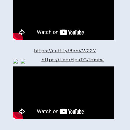
https://cutt.ly/BehVW22Y
https://t.co/HpaTCJbmrw