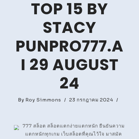
TOP 15 BY
STACY
PUNPRO777.A
I 29 AUGUST
24
By
Roy Simmons
/
23 กรกฎาคม 2024
/
777 สล็อต สล็อตแตกง่ายแตกหนัก ยืนยันความ
แตกหนักทุกเกม เว็บสล็อตที่คุณไว้ใจ มาสมัค