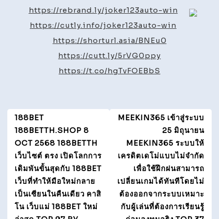
https://rebrand.ly/joker123auto-win
https://cutly.info/joker123auto-win
https://shorturl.asia/BNEu0
https://cutt.ly/5rVG0ppy
https://t.co/hgTvFOEBbS
แนะแนว
188BET
MEEKIN365 เข้าสู่ระบบ
เรื่อง
188BETTH.SHOP 8
25 มิถุนายน
OCT 2568 188BETTH
MEEKIN365 ระบบให้
เว็บไซต์ ตรง เปิดโลกการ
เครดิตเดโม่แบบไม่จำกัด
เดิมพันขั้นสุดกับ 188BET
เพื่อใช้ฝึกฝนสามารถ
เว็บที่ทำให้มือใหม่กลาย
เปลี่ยนเกมได้ทันทีโดยไม่
เป็นเซียนในคืนเดียว คาสิ
ต้องออกจากระบบเหมาะ
โน เว็บแม่ 188BET ใหม่
กับผู้เล่นที่ต้องการเรียนรู้