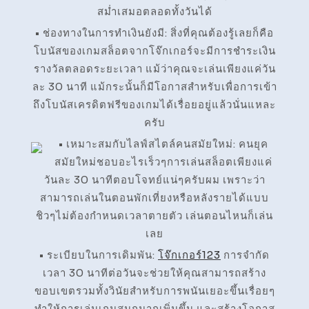
สม่ำเสมอตลอดทั้งวันได้
• ช่องทางในการทำเงินยังมี: สิ่งที่คุณต้องรู้เลยก็คือ
โบนัสของเกมสล็อตจากโจ๊กเกอร์จะมีการชำระเงิน
รางวัลตลอดระยะเวลา แม้ว่าคุณจะเล่นเพียงแค่วัน
ละ 30 นาที แม้กระนั้นก็มีโอกาสสำหรับเพื่อการเข้า
ถึงโบนัสเครดิตฟรีของเกมได้เรื่อยอยู่แล้วนั่นแหละ
ครับ
• เหมาะสมกับไลฟ์สไตล์คนสมัยใหม่: คนยุค
สมัยใหม่ชอบอะไรเร็วๆการเล่นสล็อตเพียงแค่
วันละ 30 นาทีตอบโจทย์แน่ๆครับผม เพราะว่า
สามารถเล่นในตอนพักเที่ยงหรือหลังรายได้แบบ
ชิวๆไม่ต้องกำหนดเวลาตายตัว เล่นตอนไหนก็เล่น
เลย
• ระเบียบในการเดิมพัน:
โจ๊กเกอร์123
การจำกัด
เวลา 30 นาทีต่อวันจะช่วยให้คุณสามารถสร้าง
ขอบเขตรวมทั้งวินัยสำหรับการพนันเยอะขึ้นเรื่อยๆ
ทำให้การเล่นเกมสนุกมากเพิ่มขึ้น และสร้างโอกาส