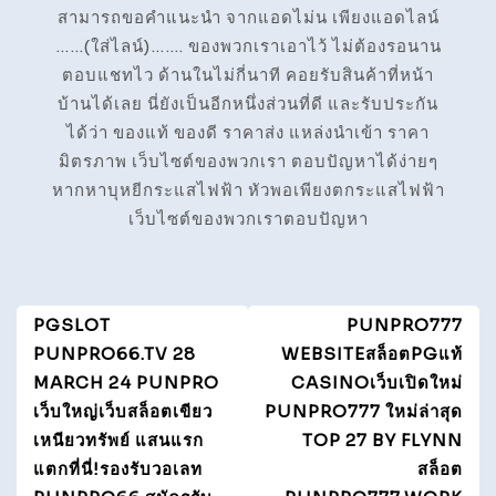
สามารถขอคำแนะนำ จากแอดไม่น เพียงแอดไลน์
……(ใส่ไลน์)……. ของพวกเราเอาไว้ ไม่ต้องรอนาน
ตอบแชทไว ด้านในไม่กี่นาที คอยรับสินค้าที่หน้า
บ้านได้เลย นี่ยังเป็นอีกหนึ่งส่วนที่ดี และรับประกัน
ได้ว่า ของแท้ ของดี ราคาส่ง แหล่งนำเข้า ราคา
มิตรภาพ เว็บไซต์ของพวกเรา ตอบปัญหาได้ง่ายๆ
หากหาบุหยีกระแสไฟฟ้า หัวพอเพียงตกระแสไฟฟ้า
เว็บไซต์ของพวกเราตอบปัญหา
แนะแนว
PGSLOT
PUNPRO777
เรื่อง
PUNPRO66.TV 28
WEBSITEสล็อตPGแท้
MARCH 24 PUNPRO
CASINOเว็บเปิดใหม่
เว็บใหญ่เว็บสล็อตเขียว
PUNPRO777 ใหม่ล่าสุด
เหนียวทรัพย์ แสนแรก
TOP 27 BY FLYNN
แตกที่นี่!รองรับวอเลท
สล็อต