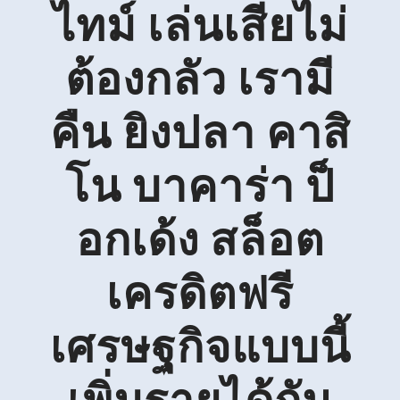
ไทม์ เล่นเสียไม่
ต้องกลัว เรามี
คืน ยิงปลา คาสิ
โน บาคาร่า ป็
อกเด้ง สล็อต
เครดิตฟรี
เศรษฐกิจแบบนี้