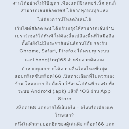
งานได้อย่างไม่มีปัญหา เพียงแต่มีอินเทอร์เน็ต คุณก็
สามารถเล่นสล็อต168 ได้จากทุกหนทุกแห่ง
ไม่ต้องดาวน์โหลดก็เล่นได้
เว็บไซต์สล็อต168 ได้ปรับปรุงให้สามารถเล่นผ่าน
เบราว์เซอร์ได้ทันที ไม่ต้องสิ้นเปลืองพื้นที่ในมือถือ
ทั้งยังยังไม่มีประชาสัมพันธ์กวนโอ๊ย รองรับ
Chrome, Safari, Firefox ได้ครบทุกระบบ
แอป hengjing168 สำหรับสายติดเกม
ถ้าหากคุณอยากได้ความลื่นไถลไหลขั้นสุด
แอปพลิเคชันสล็อต168 เป็นทางเลือกที่ไม่ควรมอง
ข้าม โหลดง่าย ติดตั้งเร็ว ใช้งานได้ทันที รองรับทั้ง
ระบบ Android (.apk) แล้วก็ iOS ผ่าน App
Store
สล็อต168 แตกง่ายได้เงินจริง – จริงหรือเพียงแค่
โฆษณา?
หนึ่งในคำถามยอดฮิตของผู้เล่นคือ สล็อต168 แตก