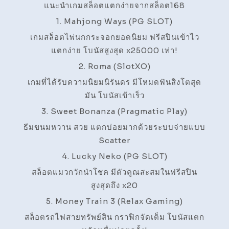
แนะนำเกมสล็อตแตกง่ายจากสล็อต168
1. Mahjong Ways (PG SLOT)
เกมสล็อตไพ่นกกระจอกยอดนิยม ฟรีสปินเข้าไว
แตกง่าย โบนัสสูงสุด x25000 เท่า!
2. Roma (SlotXO)
เกมที่ได้รับความนิยมนิรันดร มีโหมดฟันสิงโตสุด
มัน โบนัสเข้าเร็ว
3. Sweet Bonanza (Pragmatic Play)
ธีมขนมหวาน สวย แตกบ่อยมากด้วยระบบจ่ายแบบ
Scatter
4. Lucky Neko (PG SLOT)
สล็อตแมวกวักนำโชค มีตัวคูณสะสมในฟรีสปิน
สูงสุดถึง x20
5. Money Train 3 (Relax Gaming)
สล็อตรถไฟสายทรัพย์สิน กราฟิกจัดเต็ม โบนัสแตก