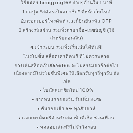
วิธีสมัคร hengjing168 ง่ายๆด้านใน 1 นาที
1.กดปุ่ม “สมัครเป็นสมาชิก” ที่หน้าเว็บไซต์
2.กรอกเบอร์โทรศัพท์ และก็ยืนยันรหัส OTP
3.สร้างรหัสผ่าน รวมทั้งกรอกชื่อ-เลขบัญชี (ใช้
สำหรับถอนเงิน)
4.เข้าระบบ รวมทั้งเริ่มเล่นได้ทันที!
โปรโมชั่น สล็อตเครดิตฟรี ที่ไม่ควรพลาด
การเล่นสล็อตกับสล็อต168 จะไม่ธรรมดาอีกต่อไป
เนื่องจากมีโปรโมชั่นพิเศษให้เลือกรับทุกวี่ทุกวัน ดัง
เช่น
• โบนัสสมาชิกใหม่ 100%
• ฝากหนแรกของวัน รับเพิ่ม 20%
• คืนยอดเสีย 5% ทุกสัปดาห์
• แจกเครดิตฟรีสำหรับสมาชิกที่เชิญชวนเพื่อน
• ทดสอบเล่นฟรีไม่จำกัดรอบ