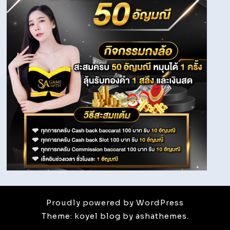
แนะแนว
037MOVIE 28
PUSSY888WIN โปร
เรื่อง
JUNE 26
โมชั่นพุซซี่888 ถอนได้
037MOVIE ดู
จริง TOP 26 BY
บอลโลกฟรี ที่รอ
SHELBY
มานานกว่า 4ปี
PUSSY888WIN.ONE
หนังฝรั่ง หนัง HD
ฝากต่อเนื่องรับ อัญมณี
ฟินได้ทุกวันกับ
300 บาท ฝาก-ถอน 3 วิ
หนังฟรีเต็มเรื่อง ดู
โอนเร็วทุกบิล
หนัง ออกแบบให้ดู
PUSSY888WIN เว็บ
ได้ทุกจอ TOP 72
ใหญ่ การเงินมั่นคง 6
BY MERRY
สิงหาคม 2026
037MOVIE.NET
Proudly powered by WordPress
Theme: koyel blog by ashathemes.