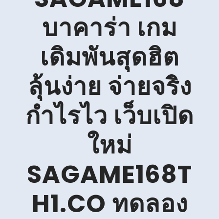
บาคาร่า เกม
เดิมพันสุดฮิต
ลุ้นง่าย จ่ายจริง
กำไรไว เว็บเปิด
ใหม่
SAGAME168T
H1.CO ทดลอง