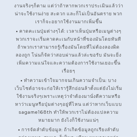
งานจริงๆก็ตาม แต่ว่าถ้าหากพวกเราประเมินแล้วว่า
น่าจะใช้งานง่าย สะดวก และก็ไม่เป็นอันตราย พวก
เราก็จะอยากใช้งานมากเพิ่มขึ้น
• คาดคะเนปุ่มต่างๆได้: เวลาเห็นปุ่มหรือเมนูต่างๆ
พวกเราจะเริ่มคาดคะเนกับหน้าที่ของมันโดยทันที
ถ้าพวกเราสามารถรู้เรื่องมันโดยที่ไม่ต้องลองผิด
ลองถูก โน่นก็จัดว่าสอบผ่านแล้วล่ะขอรับ มันจะยิ่ง
เพิ่มความแน่ใจและความต้องการใช้งานเยอะขึ้น
เรื่อยๆ
• ทำความเข้าใจมากจนเกินความจำเป็น: บาง
เว็บไซต์อาจจะก่อให้เรารู้สึกอ่อนล้าตั้งแต่ยังไม่เริ่ม
ใช้งานจริงๆเพราะเหตุว่าจำต้องมานั่งตีความหรือ
หาว่าเมนูหรือปุ่มต่างๆอยู่ที่ไหน แต่ว่าหากเว็บแบบ
sagame168th ทำให้พวกเราไม่ต้องแปลความ
หมายมาก ยังไงก็ใช้งานแน่ๆ
• การจัดลำดับข้อมูล: ถ้าเกิดข้อมูลถูกเรียงลำดับ