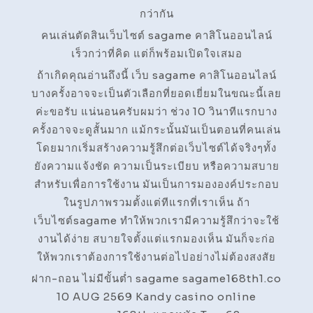
กว่ากัน
คนเล่นตัดสินเว็บไซต์ sagame คาสิโนออนไลน์
เร็วกว่าที่คิด แต่ก็พร้อมเปิดใจเสมอ
ถ้าเกิดคุณอ่านถึงนี้ เว็บ sagame คาสิโนออนไลน์
บางครั้งอาจจะเป็นตัวเลือกที่ยอดเยี่ยมในขณะนี้เลย
ค่ะขอรับ แน่นอนครับผมว่า ช่วง 10 วินาทีแรกบาง
ครั้งอาจจะดูสั้นมาก แม้กระนั้นมันเป็นตอนที่คนเล่น
โดยมากเริ่มสร้างความรู้สึกต่อเว็บไซต์ได้จริงๆทั้ง
ยังความแจ้งชัด ความเป็นระเบียบ หรือความสบาย
สำหรับเพื่อการใช้งาน มันเป็นการมององค์ประกอบ
ในรูปภาพรวมตั้งแต่ทีแรกที่เราเห็น ถ้า
เว็บไซต์sagame ทำให้พวกเรามีความรู้สึกว่าจะใช้
งานได้ง่าย สบายใจตั้งแต่แรกมองเห็น มันก็จะก่อ
ให้พวกเราต้องการใช้งานต่อไปอย่างไม่ต้องสงสัย
ฝาก-ถอน ไม่มีขั้นต่ำ sagame sagame168th1.co
10 AUG 2569 Kandy casino online