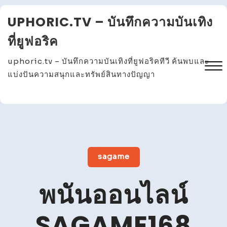
Skip
UPHORIC.TV – บันทึกความบันเทิง
to
content
ที่ยูฟอริค
uphoric.tv – บันทึกความบันเทิงที่ยูฟอริคทีวี ค้นพบและ
แบ่งปันความสนุกและทรัพย์สินทางปัญญา
Close
Menu
sagame
พนันออนไลน์
SAGAME168