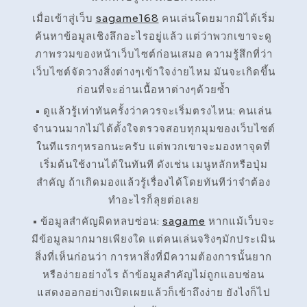
เมื่อเข้าสู่เว็บ
sagame168
คนเล่นโดยมากมิได้เริ่ม
ค้นหาข้อมูลเชิงลึกอะไรอยู่แล้ว แต่ว่าพวกเขาจะดู
ภาพรวมของหน้าเว็บไซต์ก่อนเสมอ ความรู้สึกที่ว่า
เว็บไซต์จัดวางสิ่งต่างๆเข้าใจง่ายไหม มันจะเกิดขึ้น
ก่อนที่จะอ่านเนื้อหาต่างๆด้วยซ้ำ
• ดูแล้วรู้เท่าทันครั้งว่าควรจะเริ่มตรงไหน: คนเล่น
จำนวนมากไม่ได้ตั้งใจตรวจสอบทุกมุมของเว็บไซต์
ในทีแรกๆหรอกนะครับ แต่พวกเขาจะมองหาจุดที่
เริ่มต้นใช้งานได้ในทันที ดังเช่น เมนูหลักหรือปุ่ม
สำคัญ ถ้าเกิดมองแล้วรู้เรื่องได้โดยทันทีว่าจำต้อง
ทำอะไรก็ลุยต่อเลย
• ข้อมูลสำคัญผิดหลบซ่อน:
sagame
หากแม้เว็บจะ
มีข้อมูลมากมายเพียงใด แต่คนเล่นจริงๆมักประเมิน
สิ่งที่เห็นก่อนว่า การหาสิ่งที่มีความต้องการนั้นยาก
หรือง่ายอย่างไร ถ้าข้อมูลสำคัญไม่ถูกแอบซ่อน
แสดงออกอย่างเปิดเผยแล้วก็เข้าถึงง่าย ยังไงก็ไป