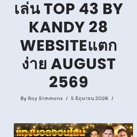
เล่น TOP 43 BY
KANDY 28
WEBSITEแตก
ง่าย AUGUST
2569
By
Roy Simmons
/
5 มิถุนายน 2026
/