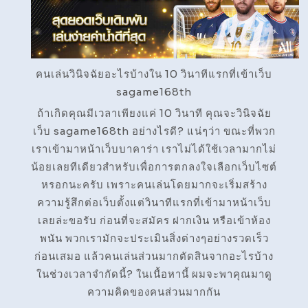
คนเล่นวินิจฉัยอะไรบ้างใน 10 วินาทีแรกที่เข้าเว็บ
sagame168th
ถ้าเกิดคุณมีเวลาเพียงแค่ 10 วินาที คุณจะวินิจฉัย
เว็บ sagame168th อย่างไรดี? แน่ๆว่า ขณะที่พวก
เราเข้ามาหน้าเว็บบาคาร่า เราไม่ได้ใช้เวลามากไม่
น้อยเลยทีเดียวสำหรับเพื่อการตกลงใจเลือกเว็บไซต์
หรอกนะครับ เพราะคนเล่นโดยมากจะเริ่มสร้าง
ความรู้สึกต่อเว็บตั้งแต่วินาทีแรกที่เข้ามาหน้าเว็บ
เลยล่ะขอรับ ก่อนที่จะสมัคร ฝากเงิน หรือเข้าห้อง
พนัน พวกเรามักจะประเมินสิ่งต่างๆอย่างรวดเร็ว
ก่อนเสมอ แล้วคนเล่นส่วนมากตัดสินจากอะไรบ้าง
ในช่วงเวลาจำกัดนี้? ในเนื้อหานี้ ผมจะพาคุณมาดู
ความคิดของคนส่วนมากกัน