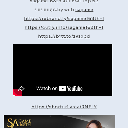
sagame168th แตกหนัก Top 62
ขอขอบคุณby web
sagame
https://rebrand.ly/sagame168th-1
https://cutly.info/sagame168th-1
https://bitt.to/zvzxpd
https://shorturl.asia/RNELY