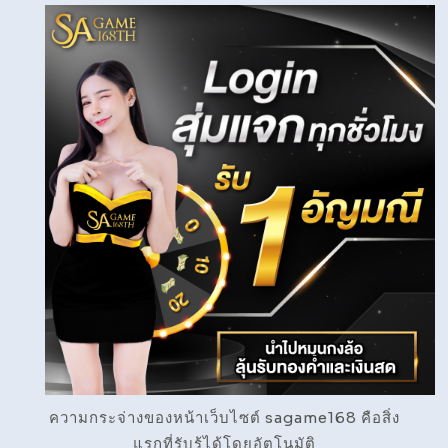
ความกระจ่างของหน้าเว็บไซต์ sagame168 คือสิ่ง
แรกที่รับรู้ได้โดยอัตโนมัติ