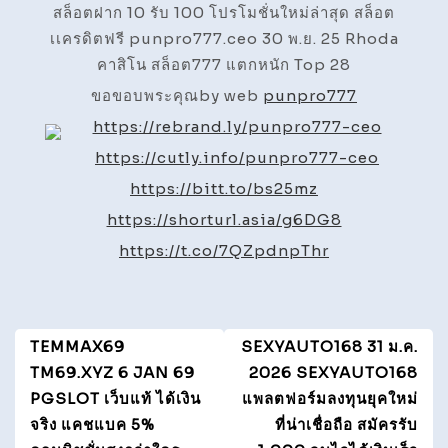
สล็อตฝาก 10 รับ 100 โปรโมชั่นใหม่ล่าสุด สล็อต
เเครดิตฟรี punpro777.ceo 30 พ.ย. 25 Rhoda
คาสิโน สล็อต777 แตกหนัก Top 28
ขอขอบพระคุณby web
punpro777
https://rebrand.ly/punpro777-ceo
https://cutly.info/punpro777-ceo
https://bitt.to/bs25mz
https://shorturl.asia/g6DG8
https://t.co/7QZpdnpThr
แนะแนว
TEMMAX69
SEXYAUTO168 31 ม.ค.
เรื่อง
TM69.XYZ 6 JAN 69
2026 SEXYAUTO168
PGSLOT เว็บแท้ ได้เงิน
แพลตฟอร์มลงทุนยุคใหม่
จริง แคชแบค 5%
ที่น่าเชื่อถือ สมัครรับ