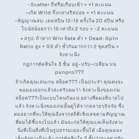
-Scatter ถี่หรือเกือบเข้า = +1 คะแนน
-เกิด Wild กึ่งกลางรีลบ่อย = +1 คะแนน
-สัญญาณลบ: เดดสปิน 12-15 ครั้งใน 20 สปิน หรือ
โบนัสน้อยกว่า 15 เท่าถึง 2 รอบ = -2 คะแนน
• สรุป: ถ้าหาก Win Rate ต่ำ + Dead-Spin
Ratio สูง + SS ต่ำ ซ้ำกันมากกว่า 2 ชุดสปิน =
จังหวะนิ่ง
กฎการตัดสินใจ 3 ชั้น: อยู่-ปรับ-เปลี่ยน บน
punpro777
ถ้าเกิดคุณเล่นเกม สล็อต777 เป็นประจำ คุณคงจะ
พอมองออกแล้วล่ะครับผมว่า จังหวะนิ่งของเกม
สล็อต777เป็นแบบไหนกันแน่ อย่างที่ผมอธิบายไป
แล้ว จังหวะนิ่งของเกมนั้นดูได้จากหลายๆปัจจัย ซึ่ง
ผมอยากที่จะให้คุณอิงจากสถิติเชิงเลขตามสัญญาณ
ที่ผมได้ชี้แจงไปแล้ว มันจะก่อให้คุณแลเห็นจังหวะ
นิ่งที่เป็นสิ่งที่เป็นรูปธรรมเยอะขึ้นได้ เมื่อคุณมอง
เห็นจังหวะนิ่งแล้ว การตัดสินใจ 3 ชั้นว่าจะอยู่ ปรับ