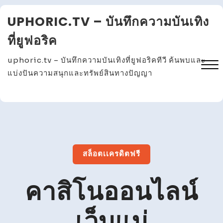
Skip
UPHORIC.TV – บันทึกความบันเทิง
to
content
ที่ยูฟอริค
uphoric.tv – บันทึกความบันเทิงที่ยูฟอริคทีวี ค้นพบและ
แบ่งปันความสนุกและทรัพย์สินทางปัญญา
Close
Menu
สล็อตเเครดิตฟรี
คาสิโนออนไลน์
เว็บแม่